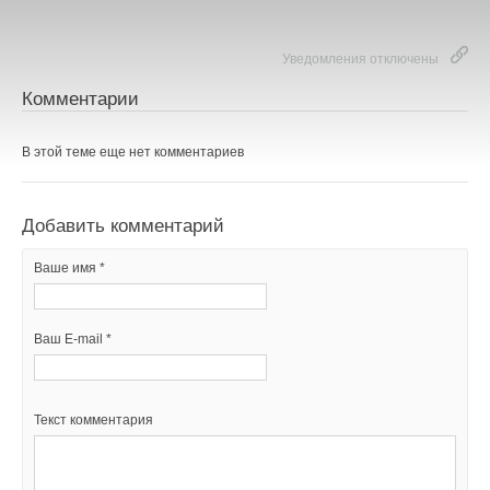
для большего количества света и открытости.
Добавить комментарий
Уведомления отключены
Ваше имя *
Комментарии
Ваш E-mail *
В этой теме еще нет комментариев
Текст комментария
Добавить комментарий
Ваше имя *
Ваш E-mail *
Необычные наклонные стены создают разницу давления
по всему зданию и способствуют вентиляции (источник:
Lars Petter Pettersen/Snøhetta)
Текст комментария
Vertikal Nydalen оснащен датчиками для отслеживания сбора
данных, помогающими оптимизировать энергопотребление.