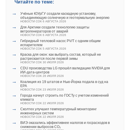
Читайте по теме:
→
Водородная добавка сделала бытовой газ почти вдвое
естественная вентиляция и солнечная энергия.
экономичнее
→
Учёные ЮУрГУ создали каскадную установку,
НОВОСТИ СОК 29 ИЮНЯ 2026
объединяющую солнечную и геотермальную энергию
→
В Китае реализован первый проект «прямого»
НОВОСТИ СОК 6 АВГУСТА 2026
производства водорода от СЭС
→
Для Арктики создали технологию защиты
НОВОСТИ СОК 17 ИЮНЯ 2026
Дополнительная информация
ветрогенераторов от аварий
→
Aeromine собирается выйти на рынок Северной Америки
Водородная энергетика повторяет путь нефтяного
НОВОСТИ СОК 6 АВГУСТА 2026
рынка 1970-х годов
с конкретным предложением в 2025 году. А пока компания
→
Посещение конференции свободное. Запись видео
Гибридный тепловой насос PV/T с одним общим
НОВОСТИ СОК 15 ИЮНЯ 2026
испарителем
→
привлекла 9 млн долларов инвестиций на развитие.
В Испании нашли способ запасать энергию для
мероприятия будет доступно по
ссылке
.
НОВОСТИ СОК 5 АВГУСТА 2026
производства «зеленой» стали круглый год
→
Краска для окон: как выбрать состав, который не
НОВОСТИ СОК 10 ИЮНЯ 2026
Необычный двухлопасной морской ветрогенератор
растрескается после первой зимы
→
Оргкомитет мероприятия:
Ассоциация специалистов ВИЭ
В КНР реализован первый в мире проект совместного
НОВОСТИ СОК 30 ИЮЛЯ 2026
сжигания зеленого водорода и угля 50%/50%
разработали в Голландии. По мнению инженеров, такая
→
«Зеленый Киловатт»
CDU производства LG прошёл валидацию NVIDIA для
НОВОСТИ СОК 10 ИЮНЯ 2026
ИИ-дата-центров
турбина без сложных систем управления вращением
→
Новый кобальтовый цикл позволил получать водород
НОВОСТИ СОК 28 ИЮЛЯ 2026
при 350 °C
обходится дешевле и меньше простаивает.
Контакты:
info@alternenergy.ru
, +7918459-07-08
→
Коалиция из 19 штатов и Нью-Йорка подала в суд на
НОВОСТИ СОК 3 ИЮНЯ 2026
EPA
→
Ученые РФ и Израиля разработали сенсорный
НОВОСТИ СОК 23 ИЮЛЯ 2026
материал для обнаружения утечек водорода
→
Города начнут строить по ГОСТу с учетом изменений
НОВОСТИ СОК 15 МАЯ 2026
В апартаментах есть выступающие стальные балконы
климата
комментарии к новости (
1
)
НОВОСТИ СОК 22 ИЮЛЯ 2026
(источник: Lars Petter Pettersen/Snøhetta)
→
Сколтех улучшил температурный мониторинг
ИСТОЧНИК:
HIGHTECH.PLUS
инженерных систем
Для обогрева или охлаждения здания в зависимости
НОВОСТИ СОК 22 ИЮЛЯ 2026
→
ВИЭ оказались эффективнее налогов и госрасходов в
от сезона используются глубокие скважины. Вода
снижении выбросов CO₂
Читайте по теме: