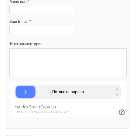
Ваше имя *
→
Китай опубликовал план развития сектора ВИЭ на
Ваш E-mail *
период 2026-2030 гг.
НОВОСТИ СОК 24 ИЮЛЯ 2026
→
В Дагестане ввели вторую очередь крупнейшей в России
Ваш E-mail *
ветроэлектростанции
НОВОСТИ СОК 23 ИЮЛЯ 2026
Текст комментария
→
LONGi вновь установила мировой рекорд
эффективности тандемных солнечных элементов —
35,5%
Текст комментария
НОВОСТИ СОК 22 ИЮЛЯ 2026
Уведомления отключены
Комментарии
В этой теме еще нет комментариев
Добавить комментарий