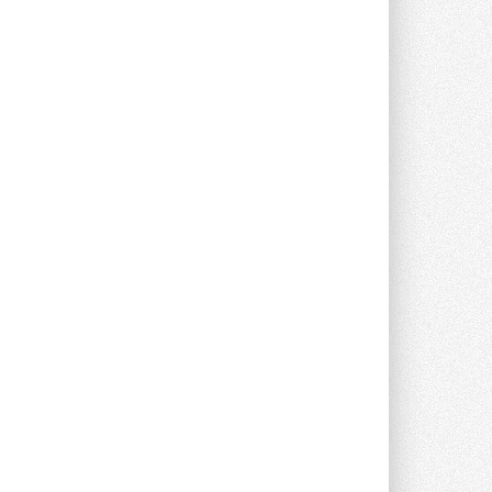
предложение оснащать все новые ...
1
28 ИЮЛЯ 2026
В Подмосковье запустят
производство холодильной
техники и теплообменного
оборудования
Проект реализует компания «ВЕЗА» ...
28 ИЮЛЯ 2026
Ридан объявил о старте продаж
автоматического
балансировочного клапана
Клапан APT‑R3 производится на заводе
в Лешково (Московская область) ...
27 ИЮЛЯ 2026
Шумоглушители собственного
производства от компании
TURKOV
Новая линейка пластинчатых
прямоугольных шумоглушителей ...
27 ИЮЛЯ 2026
Aquatherm Almaty 2026:
ключевая платформа для
развития инженерных систем