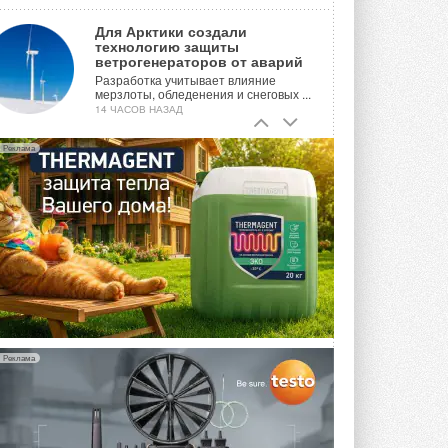
Для Арктики создали
технологию защиты
ветрогенераторов от аварий
Разработка учитывает влияние
мерзлоты, обледенения и снеговых ...
14 ЧАСОВ НАЗАД
Гибридный тепловой насос PV/T
Реклама
с одним общим испарителем
Исследователи предложили
конструкцию двухисточникового ...
ВЧЕРА
21-й ежегодный форум
«ЦОД-2026»
Мероприятие пройдет 2-3 сентября в
отеле Radisson Slavyanskaya. Форум
посетит более двух тысяч участников ...
ВЧЕРА
Реклама
Китайская Shenling представила
линейку тепловых насосов
«воздух-вода» на R290
Серия ThermaX R290 All-In-One
включает три модели ...