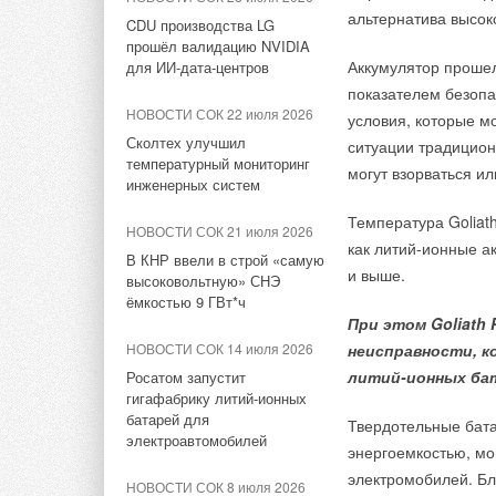
на поверхности воды
Aquatherm Almaty 2026:
альтернатива высок
CDU производства LG
НОВОСТИ СОК 23 июля 2026
и имеет длину 24 м
ключевая платформа для
На стенде «Альфа 
прошёл валидацию NVIDIA
В Дагестане ввели вторую
развития инженерных систем
в проливе. Механиз
электроустановку G
Аккумулятор прошел
для ИИ-дата-центров
очередь крупнейшей в
Центральной Азии
стальной рамы. Пос
1100 кВт и дизель-
показателем безопа
России ветроэлектростанции
воды.
НОВОСТИ СОК 22 июля 2026
1000 кВт.
условия, которые м
НОВОСТИ СОК 17 июля 2026
Сколтех улучшил
ситуации традицион
НОВОСТИ СОК 22 июля 2026
Впервые на Heat&Power:
Как сообщают автор
температурный мониторинг
Компания EastMax 
могут взорваться ил
LONGi вновь установила
Форум «Собственная
инженерных систем
много, учитывая габ
мировой рекорд
генерация»
Waveswing из Шотла
эффективности тандемных
Температура Goliat
НОВОСТИ СОК 21 июля 2026
солнечных элементов —
важен в первую оче
НОВОСТИ СОК 10 июля 2026
как литий-ионные а
35,5%
В КНР ввели в строй «самую
выяснить, как систе
Всемирный день холода
и выше.
высоковольтную» СНЭ
(World Refrigeration Day)
биообрастанием и р
ёмкостью 9 ГВт*ч
НОВОСТИ СОК 22 июля 2026
представил сообщество
мощность.
При этом Goliath 
Германия подключила более
WRD365
НОВОСТИ СОК 14 июля 2026
неисправности, 
1 ГВт морской
ИСТОЧНИК:
HI-TEC
литий-ионных бат
ветроэнергетики за полгода
Росатом запустит
НОВОСТИ СОК 2 июля 2026
гигафабрику литий-ионных
Как «Русклимат» формирует
батарей для
Твердотельные бат
новые стандарты в ОВКЭС
электроавтомобилей
энергоемкостью, мо
Тэги:
Генераторы, электроснабжение
электромобилей. Б
НОВОСТИ СОК 8 июля 2026