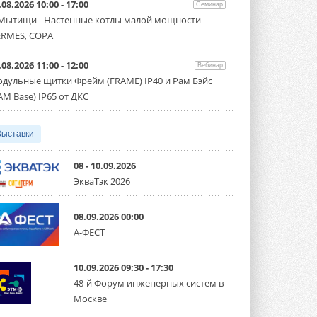
.08.2026 10:00 - 17:00
производительностью от 22,4 до 56 кВт.
Семинар
Суммарная длина трубопроводов ...
 Мытищи - Настенные котлы малой мощности
3 АВГУСТА 2026
RMES, COPA
«СиСофт Девелопмент» подвел
.08.2026 11:00 - 12:00
итоги конкурса студенческих
Вебинар
проектов «ТИМ-лидеры 2026»
дульные щитки Фрейм (FRAME) IP40 и Рам Бэйс
Новый сезон конкурса «ТИМ-лидеры»
AM Base) IP65 от ДКС
стартует уже в сентябре 2026 года ...
3 АВГУСТА 2026
Выставки
«Русклимат» укрепляет
партнёрство за Уралом
Президент Омского землячества в
08 - 10.09.2026
Москве Михаил Тимошенко посетил
ЭкваТэк 2026
Омск с трёхдневным рабочим визитом ...
31 ИЮЛЯ 2026
08.09.2026 00:00
Carrier модернизирует
А-ФЕСТ
флагманский чиллер AquaEdge
19XR
Чиллер получил новую версию,
10.09.2026 09:30 - 17:30
работающую на хладагенте R1234ze ...
31 ИЮЛЯ 2026
48-й Форум инженерных систем в
Москве
Mitsubishi расширяет