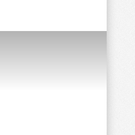
Краска для окон: как выбрать
состав, который не
растрескается после первой
зимы
Частые вопросы о краске для окон ...
30 ИЮЛЯ 2026
СИЭНПИ РУС представила
новую серию консольных
насосов NM
Усовершенствованная гидравлика
помогает снизить энергопотребление ...
30 ИЮЛЯ 2026
Группа «Теплолюкс» открыла
новую производственную
площадку
Открытие нового завода состоялось
сегодня в Мытищах ...
29 ИЮЛЯ 2026
Stiebel Eltron — спонсирует
международные соревнования
25 спортсменов, выступающих в
прыжках с трамплина и лыжном
двоеборье на международных ...
29 ИЮЛЯ 2026