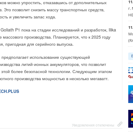
11
ков можно упростить, отказавшись от дополнительных
г.
. Это позволит снизить массу транспортных средств,
Уведомления отключены
HE
сть и увеличить запас хода.
11
 Goliath P1 пока на стадии исследований и разработок, Ilika
Мо
 массового производства. Планируется, что к 2025 году
ower можно лично познакомиться с представителями
(R
ия, пригодная для серийного выпуска.
новинки, а также сравнить оборудование разных
нать условия поставок.
и предполагает использование существующей
изводства литий-ионных аккумуляторов, что позволит
к этой более безопасной технологии. Следующим этапом
лотного производства мощностью в несколько мегаватт.
онный билет по промокоду
sok24
на сайте
po.ru
ECH.PLUS
Уведомления отключены
Уведомления отключены