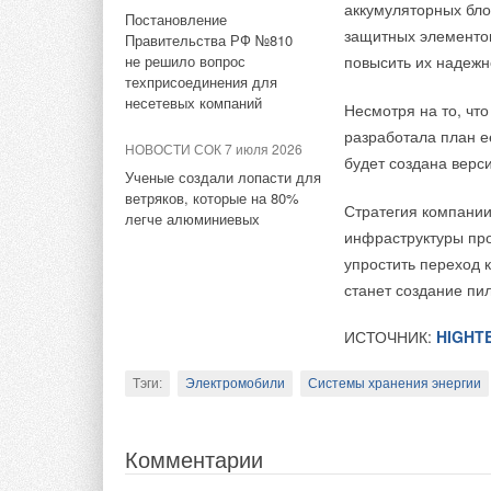
аккумуляторных бло
Постановление
защитных элементов
Комментарии
Правительства РФ №810
не решило вопрос
повысить их надежно
техприсоединения для
В этой теме еще нет комментариев
несетевых компаний
Несмотря на то, что
разработала план ее
На выставке Heat&P
НОВОСТИ СОК 7 июля 2026
будет создана верс
Добавить комментарий
компаний, увидеть 
Ученые создали лопасти для
производителей и уз
ветряков, которые на 80%
Стратегия компани
легче алюминиевых
Ваше имя *
Ваш E-mail *
инфраструктуры про
упростить переход 
станет создание пи
Бесплатный электр
Текст комментария
www.heatpower-ex
ИСТОЧНИК:
HIGHT
Тэги:
Электромобили
Системы хранения энергии
Комментарии
Комментарии
В этой теме еще нет комментариев