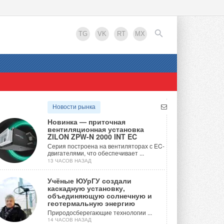
TG
VK
RT
MX
EN
Новости рынка
Новинка — приточная
вентиляционная установка
ZILON ZPW-N 2000 INT EC
Серия построена на вентиляторах с EC-
двигателями, что обеспечивает ...
13 ЧАСОВ НАЗАД
Учёные ЮУрГУ создали
каскадную установку,
объединяющую солнечную и
геотермальную энергию
Природосберегающие технологии ...
14 ЧАСОВ НАЗАД