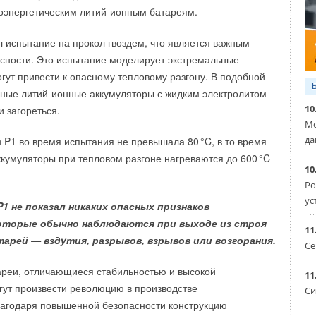
. Только стоит учесть, что разработка достаточно огромна
оэнергетическим литий-ионным батареям.
етра при ширине 10 — как раз размер средней волны
Балт Инжиниринг» можно будет увидеть газопоршневую
м состоит из четырех буев для плавучести и шарнирной
uangxi Yuchai Marine and Genset Power мощностью
 испытание на прокол гвоздем, что является важным
ледняя, кстати, и создает энергию при каждом колебании
генераторную установку модель YUCHAI мощностью
сности. Это испытание моделирует экстремальные
огут привести к опасному тепловому разгону. В подобной
ные литий-ионные аккумуляторы с жидким электролитом
ы проекта, пиковая мощность M4 всего 10 кВт — не так уж
продемонстрирует ДГУ Deutz размером 3275×1450×1980.
10
и загореться.
ариты. Для сравнения, у его более компактного конкурента
Мо
ндии показатели больше в 8 раз. Тем не менее, прототип
да
h P1 во время испытания не превышала 8
0
°C, в то время
редь, как исследование. Пока что ученым предстоит
ккумуляторы при тепловом разгоне нагреваются до 60
0
°C
ма справляется с погружениями в воду, коррозией,
10
Ро
азличным повреждениям. А уж потом увеличивать
ус
P1 не показал никаких опасных признаков
которые обычно наблюдаются при выходе из строя
11
H
арей — вздутия, разрывов, взрывов или возгорания.
Се
ареи, отличающиеся стабильностью и высокой
11
гут произвести революцию в производстве
Си
лагодаря повышенной безопасности конструкцию