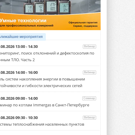
4 АВГУСТА 2026
Тепловые насосы в связке с
солнечной генерацией и
накопителем снижают
потребление на 60%
Исследователи из Италии установили ...
Ближайшие мероприятия
4 АВГУСТА 2026
.08.2026 13:00 - 14:30
Вебинар
«РУСКЛИМАТ Fest 2026» в Уфе
ниторинг, поиск отклонений и дефектоскопия по
собрал свыше 700 профи
нным ТЛО. Часть 2
климатической отрасли
Организатором выступил торгово-
производственный холдинг ...
.08.2026 14:00 - 16:00
Вебинар
3 АВГУСТА 2026
ль систем накопления энергии в повышении
тойчивости и гибкости электрических сетей
«Датарк» испытал модульный
ЦОД с плотностью 54 кВт на
стойку
.08.2026 09:00 - 14:00
Семинар
Испытания прошли на собственной
минар по котлам Immergas в Санкт-Петербурге
производственной площадке и были ...
3 АВГУСТА 2026
.08.2026 09:30 - 10:30
Вебинар
Samsung выпускает VRF-
стемы теплоснабжения населенных пунктов
систему DVM на R32
Линейка включает семь типоразмеров