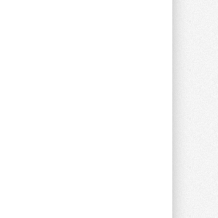
Новый фирменный магазин
Midea открылся в Сургуте
Компания «Даичи» совместно с
партнером «Энердрим» открыла новый
фирменный магазин Midea в Сургуте ...
29 ИЮЛЯ 2026
Токио — лидер по
интенсивности использования
кондиционеров
Данные получены в ходе очередного
опроса Daikin о восприятии жары ...
28 ИЮЛЯ 2026
CDU производства LG прошёл
валидацию NVIDIA для ИИ-дата-
центров
Компания становится официальным
партнёром NVIDIA по системам ...
28 ИЮЛЯ 2026
В Великобритании предлагают
сделать кондиционирование
обязательным для новостроек
Либеральные демократы внесли