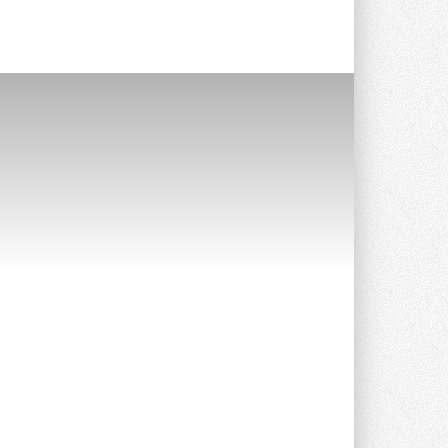
Уже через месяц в России
можно будет устанавливать
солнечные панели в МКД
С 1 сентября снимается запрет на
микрогенерацию в многоквартирных ...
30 ИЮЛЯ 2026
Канальные вентиляторы с ЕС-
двигателями Sysimple TRS EC
Poti
Новинка от Системэйр —
прямоугольный канальный ...
30 ИЮЛЯ 2026
Краска для окон: как выбрать
состав, который не
растрескается после первой
зимы
Частые вопросы о краске для окон ...
30 ИЮЛЯ 2026
СИЭНПИ РУС представила
новую серию консольных
насосов NM
Усовершенствованная гидравлика
помогает снизить энергопотребление ...
30 ИЮЛЯ 2026