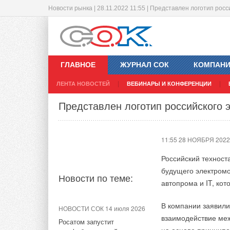
Новости рынка | 28.11.2022 11:55 | Представлен логотип рос
Компания «Атомэнергопроект» под
«Группа Полипластик» выкупила 75
«СиСофт»
труб
ГЛАВНОЕ
ЖУРНАЛ СОК
КОМПАН
15:24 25 НОЯБРЯ 2022
12:06 25 НОЯБРЯ 2022
ЛЕНТА НОВОСТЕЙ
ВЕБИНАРЫ И КОНФЕРЕНЦИИ
Инжиниринговая к
«Росатом» подпис
Представлен логотип российского
Новости по теме:
Новости по теме:
11:55 28 НОЯБРЯ 2022
НОВОСТИ СОК 3 августа 2026
НОВОСТИ СОК 7 августа 2026
«СиСофт Девелопмент»
Группа ПОЛИПЛАСТИК
Российский техност
подвел итоги конкурса
расширила линейку запорно-
будущего электром
студенческих проектов
регулирующей арматуры
Новости по теме:
автопрома и IT, кот
«ТИМ-лидеры 2026»
НОВОСТИ СОК 8 июля 2026
НОВОСТИ СОК 21 июля 2026
В компании заявили
Трубы КОРСИС ПЛЮС
НОВОСТИ СОК 14 июля 2026
взаимодействие меж
Новый стандарт ТИМ
Группы ПОЛИПЛАСТИК
Росатом запустит
включены в Реестр