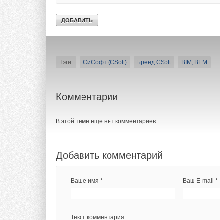
и гибридного редак
комплексов, котор
предприятиями.
Тэги:
СиСофт (CSoft)
Бренд CSoft
BIM, BEM
Комментарии
В этой теме еще нет комментариев
Добавить комментарий
Ваше имя *
Ваш E-mail *
Текст комментария