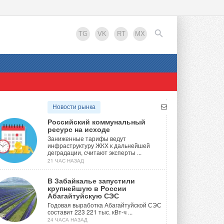
TG
VK
RT
MX
EN
Новости рынка
Российский коммунальный
ресурс на исходе
Заниженные тарифы ведут
инфраструктуру ЖКХ к дальнейшей
деградации, считают эксперты ...
21 ЧАС НАЗАД
В Забайкалье запустили
крупнейшую в России
Абагайтуйскую СЭС
Годовая выработка Абагайтуйской СЭС
составит 223 221 тыс. кВт-ч ...
24 ЧАСА НАЗАД