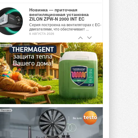
Новинка — приточная
вентиляционная установка
ZILON ZPW-N 2000 INT EC
Серия построена на вентиляторах с EC-
двигателями, что обеспечивает ...
6 АВГУСТА 2026
Учёные ЮУрГУ создали
Реклама
каскадную установку,
объединяющую солнечную и
геотермальную энергию
Природосберегающие технологии ...
6 АВГУСТА 2026
Для Арктики создали
технологию защиты
ветрогенераторов от аварий
Разработка учитывает влияние
мерзлоты, обледенения и снеговых ...
6 АВГУСТА 2026
Реклама
Гибридный тепловой насос PV/T
с одним общим испарителем
Исследователи предложили
конструкцию двухисточникового ...