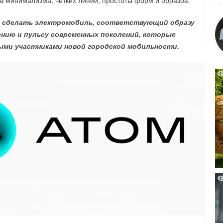
в минимализма, четких линий, простоты форм и образов.
— сделать электромобиль, соответствующий образу
ению и пульсу современных поколений, которые
ми участниками новой городской мобильности.
, 22 ноября, в рамках Международного форума
нговая компания «Атомэнергопроект» госкорпорации
ла соглашение о сотрудничестве в области
хнологий с крупнейшим отечественным разработчиком
—
ГК «СиСофт» (CSoft)
.
ния стало сотрудничество в области информационных
е использование программного обеспечения,
панией «
СиСофт Девелопмент
» (входит в ГК «СиСофт»),
 отраслевых и целевых проектов АО «Атомэнергопроект».