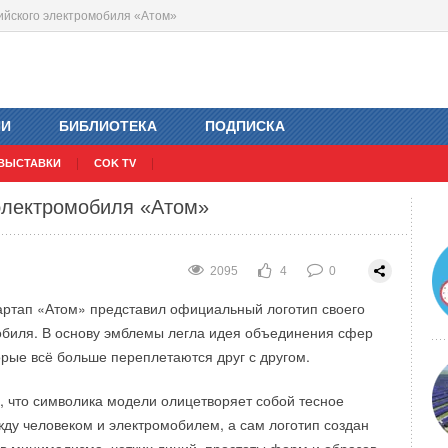
сийского электромобиля «Атом»
писала партнерское соглашение с ГК
% акций казахстанского производителя
ИИ
БИБЛИОТЕКА
ПОДПИСКА
2560
2733
1
2
0
0
ВЫСТАВКИ
COK TV
омпания «Атомэнергопроект» Госкорпорации
ала партнерское соглашение с ГК «СиСофт».
 электромобиля «Атом»
2095
4
0
артап «Атом» представил официальный логотип своего
обиля. В основу эмблемы легла идея объединения сфер
орые всё больше переплетаются друг с другом.
, что символика модели олицетворяет собой тесное
ду человеком и электромобилем, а сам логотип создан