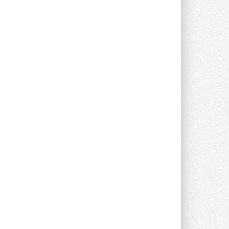
опроса Daikin о восприятии жары ...
28 ИЮЛЯ 2026
CDU производства LG прошёл
валидацию NVIDIA для ИИ-дата-
центров
Компания становится официальным
партнёром NVIDIA по системам ...
28 ИЮЛЯ 2026
В Великобритании предлагают
сделать кондиционирование
обязательным для новостроек
Либеральные демократы внесли
предложение оснащать все новые ...
1
28 ИЮЛЯ 2026
В Подмосковье запустят
производство холодильной
техники и теплообменного
оборудования
Проект реализует компания «ВЕЗА» ...
28 ИЮЛЯ 2026
Ридан объявил о старте продаж
автоматического
балансировочного клапана