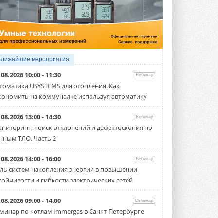
5 АВГУСТА 2026
21-й ежегодный форум
«ЦОД-2026»
Мероприятие пройдет 2-3 сентября в
отеле Radisson Slavyanskaya. Форум
посетит более двух тысяч участников ...
Ближайшие мероприятия
5 АВГУСТА 2026
.08.2026 10:00 - 11:30
Вебинар
Китайская Shenling представила
томатика USYSTEMS для отопления. Как
линейку тепловых насосов
кономить на коммуналке используя автоматику
«воздух-вода» на R290
Серия ThermaX R290 All-In-One
включает три модели ...
.08.2026 13:00 - 14:30
Вебинар
4 АВГУСТА 2026
ниторинг, поиск отклонений и дефектоскопия по
нным ТЛО. Часть 2
Тепловые насосы в связке с
солнечной генерацией и
накопителем снижают
.08.2026 14:00 - 16:00
Вебинар
потребление на 60%
ль систем накопления энергии в повышении
Исследователи из Италии установили ...
тойчивости и гибкости электрических сетей
4 АВГУСТА 2026
«РУСКЛИМАТ Fest 2026» в Уфе
.08.2026 09:00 - 14:00
Семинар
собрал свыше 700 профи
минар по котлам Immergas в Санкт-Петербурге
климатической отрасли