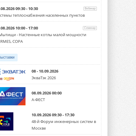
Организатором выступил торгово-
производственный холдинг ...
.08.2026 09:30 - 10:30
Вебинар
3 АВГУСТА 2026
стемы теплоснабжения населенных пунктов
«Датарк» испытал модульный
.08.2026 10:00 - 17:00
ЦОД с плотностью 54 кВт на
Семинар
стойку
 Мытищи - Настенные котлы малой мощности
Испытания прошли на собственной
RMES, COPA
производственной площадке и были ...
3 АВГУСТА 2026
Выставки
Samsung выпускает VRF-
систему DVM на R32
Линейка включает семь типоразмеров
08 - 10.09.2026
производительностью от 22,4 до 56 кВт.
ЭкваТэк 2026
Суммарная длина трубопроводов ...
3 АВГУСТА 2026
08.09.2026 00:00
«СиСофт Девелопмент» подвел
____
А-ФЕСТ
итоги конкурса студенческих
проектов «ТИМ-лидеры 2026»
Новый сезон конкурса «ТИМ-лидеры»
10.09.2026 09:30 - 17:30
стартует уже в сентябре 2026 года ...
3 АВГУСТА 2026
48-й Форум инженерных систем в
Москве
«Русклимат» укрепляет