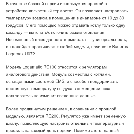
В качестве базовой версии используется простой в
отопления индивидуального дома, стали новые
дополнительных инструментов для монтажа привода, также
устройстве дискретный термостат. Он позволяет настраивать
малоэтажные микрорайоны 22а и 22б на улице Академика
облегчает работу. А бесщеточные, надежные двигатели
температуру воздуха в помещении в диапазоне от 10 до 30
Забабахина в Снежинске Челябинской области. Здесь
постоянного тока гарантируют надежную эксплуатацию
градусов. С его помощью можно отдавать котлу только одну
ведется строительство одно- и двухэтажных индивидуальных
независимо от загрузки.
команду — включить/отключить режим отопления.
коттеджей площадью от 90 до 220 квадратных метров. В
Несомненный плюс данного термостата — универсальность,
соответствии с проектом, во всех домах установлены котлы
Преимущества:
он подойдет практически к любой модели, начиная с Buderus
Vitodens 100-W WB1C с оригинальной системой
экономия энергии и денег благодаря двигателям с низким
Logamax U072.
дымоудаления и универсальные радиаторы Viessmann.
энергопотреблением и высокой точностью
«Комплектное решение позволяет избежать возможных
позиционирования;
Модель Logamatic RC100 относится к регуляторам
проблем при сопряжении оборудования и значительно
простой, беспроблемный и быстрый ввод в эксплуатацию
аналогового действия. Модуль совместим с котлами,
благодаря имеющейся на корпусе схеме подключения и
удобнее с точки зрения гарантийного и постгарантийного
оснащенными системой EMS, и способен поддерживать
специальным цветовым маркировкам кабеля для
обслуживания», — отмечает Ростислав Перевязкин,
простого и безошибочного подключения, а также
постоянную температуру воздуха в помещении пока
специалист компании «Юнитерм+», осуществляющей
байонетному монтажу;
пользователь не изменит введенные данные.
монтажные и пусконаладочные работы в новых жилых
гибкость благодаря рабочему напряжению AC/DC 24 В,
сигналу позиционирования 0(2)..10 В, времени открытия
микрорайонах Снежинска.
Более продвинутым решением, в сравнении с прошлой
30 с и адаптации под нужды заказчика OEM (например,
длина кабеля);
моделью, является RC200. Регулятор уже имеет временную
На сегодняшний день в Снежинске завершена вторая
защита инвестиций благодаря прочному, бесщеточному
шкалу, позволяющую настроить отдельный температурный
очередь малоэтажной застройки и проводится
мотору постоянного напряжения (BLDC).
профиль на каждый день недели. Помимо этого, данный
благоустройство территории, заложены фундаменты домов