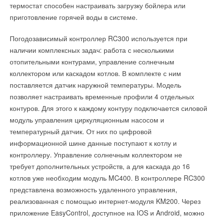
термостат способен настраивать загрузку бойлера или
третьей очереди.
Приводы шаровых клапанов GLD161.9E уже доступны для
приготовление горячей воды в системе.
заказа.
Помимо коттеджей, общее число которых будет более ста
Погодозависимый контроллер RC300 используется при
пятидесяти, планируется строительство трехэтажных домов
наличии комплексных задач: работа с несколькими
повышенной комфортности с решениями для поквартирного
отопительными контурами, управление солнечным
Читайте по теме:
отопления: конденсационными котлами Vitodens для
коллектором или каскадом котлов. В комплекте с ним
больших квартир и традиционными котлами Vitopend для
→
Убытки от ветряков: Siemens Energy ожидает убыток в
поставляется датчик наружной температуры. Модель
компактных помещений в комплекте с универсальными
4,5 млрд евро по итогам 2023 года
НОВОСТИ СОК 8 АВГУСТА 2023
позволяет настраивать временные профили 4 отдельных
радиаторами Viessmann.
→
В Пскове разработают документацию для
контуров. Для этого к каждому контуру подключается силовой
импортозамещения электродвигателей SIEMENS
НОВОСТИ СОК 2 НОЯБРЯ 2022
модуль управления циркуляционным насосом и
→
Siemens Energy открыл завод по производству зеленого
температурный датчик. От них по цифровой
водорода
Читайте по теме:
НОВОСТИ СОК 22 СЕНТЯБРЯ 2022
информационной шине данные поступают к котлу и
→
Siemens Energy начала реструктуризацию бизнеса в
контроллеру. Управление солнечным коллектором не
России
→
Viessmann вывела на рынок тепловой насос Vitocal 200-
НОВОСТИ СОК 8 АВГУСТА 2022
требует дополнительных устройств, а для каскада до 16
A
→
Немецкий концерн Siemens заявил об уходе с
НОВОСТИ СОК 19 ИЮНЯ 2026
котлов уже необходим модуль MC400. В контроллере RC300
российского рынка
→
В Московской области локализуют производство
НОВОСТИ СОК 13 МАЯ 2022
представлена возможность удаленного управления,
настенных газовых котлов
→
На здании штаб-квартиры Сименс установили
НОВОСТИ СОК 4 ИЮНЯ 2026
реализованная с помощью интернет-модуля KM200. Через
солнечные батареи мощностью 5,4 кВт
→
От проблемы к решению: как один проект изменил
НОВОСТИ СОК 28 ОКТЯБРЯ 2021
приложение EasyControl, доступное на IOS и Android, можно
эффективность промышленной котельной
→