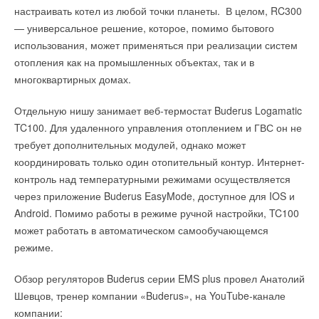
BAXI EXPO и Партнеры
НОВОСТИ СОК 1 ИЮНЯ 2026
настраивать котел из любой точки планеты. В целом, RC300
НОВОСТИ СОК 11 ИЮНЯ 2021
→
Гермес представил новинку - бойлеры косвенного
→
Siemens уходит с рынка домашних накопителей энергии
— универсальное решение, которое, помимо бытового
нагрева Aquamax W/WE
НОВОСТИ СОК 14 ИЮЛЯ 2020
НОВОСТИ СОК 15 МАЯ 2026
использования, может применяться при реализации систем
→
→
«Сименс АГ» объявил результаты второго квартала
Третий ежегодный «Кубок сварки Гермес» для молодых
2020 финансового года
отопления как на промышленных объектах, так и в
профессионалов
НОВОСТИ СОК 22 МАЯ 2020
НОВОСТИ СОК 24 МАРТА 2026
многоквартирных домах.
→
→
Grundfos и Siemens подписали соглашение о
Исследование эффективности работы турбированного
партнёрстве
котла на газовом топливе
НОВОСТИ СОК 3 ОКТЯБРЯ 2019
ЖУРНАЛ СОК МАРТ 2026
Отдельную нишу занимает веб-термостат Buderus Logamatic
→
Шкафы управления для паровых котлов от «Гермес»
TC100. Для удаленного управления отоплением и ГВС он не
НОВОСТИ СОК 31 ОКТЯБРЯ 2025
→
Открытие второго производственного цеха Гермес-
требует дополнительных модулей, однако может
Липецк
координировать только один отопительный контур. Интернет-
НОВОСТИ СОК 31 ОКТЯБРЯ 2025
→
Viessmann установит тепловые насосы на стадионе
контроль над температурными режимами осуществляется
Альянц Арена футбольного клуба Бавария
Уведомления отключены
через приложение Buderus EasyMode, доступное для IOS и
НОВОСТИ СОК 27 ОКТЯБРЯ 2025
→
Второй ежегодный «Кубок сварки Гермес»
Android. Помимо работы в режиме ручной настройки, TC100
Комментарии
НОВОСТИ СОК 4 АПРЕЛЯ 2025
может работать в автоматическом самообучающемся
режиме.
В этой теме еще нет комментариев
Обзор регуляторов Buderus серии EMS plus провел Анатолий
Шевцов, тренер компании «Buderus», на YouTube-канале
Добавить комментарий
Уведомления отключены
компании: