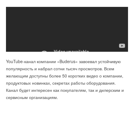
Ваше имя *
Комментарии
В этой теме еще нет комментариев
Ваш E-mail *
Добавить комментарий
Текст комментария
Ваше имя *
YouTube-канал компании «Buderus» завоевал устойчивую
популярность и набрал сотни тысяч просмотров. Всем
Ваш E-mail *
желающим доступны более 50 коротких видео о компании,
продуктовых новинках, секретах работы оборудования.
Канал будет интересен как покупателям, так и дилерским и
Текст комментария
сервисным организациям.