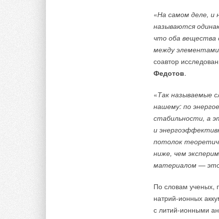
«
На самом деле, и
4. Уклонообразую
называются одинак
что оба вещества 
5. Теплоизоляцион
между элементами
6. Пароизоляционн
соавтор исследован
Федотов
.
7. Противопожарный
«
Так называемые 
8. Несущий профил
нашему: по энерго
стабильности, а э
и энергоэффектив
потолок теоретич
ниже, чем экспери
материалом — это
Центр будет вклю
помещения
По словам ученых, 
натрий-ионных акку
На первом этаже бу
с литий-ионными ан
и сервисные помещ