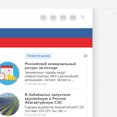
TG
VK
RT
MX
EN
Новости рынка
Российский коммунальный
ресурс на исходе
Заниженные тарифы ведут
инфраструктуру ЖКХ к дальнейшей
деградации, считают эксперты ...
6 ЧАСОВ НАЗАД
В Забайкалье запустили
крупнейшую в России
Абагайтуйскую СЭС
Годовая выработка Абагайтуйской СЭС
составит 223 221 тыс. кВт-ч ...
9 ЧАСОВ НАЗАД