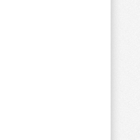
Уже через месяц в России
можно будет устанавливать
солнечные панели в МКД
С 1 сентября снимается запрет на
микрогенерацию в многоквартирных ...
30 ИЮЛЯ 2026
Канальные вентиляторы с ЕС-
двигателями Sysimple TRS EC
Poti
Новинка от Системэйр —
прямоугольный канальный ...
30 ИЮЛЯ 2026
Краска для окон: как выбрать
состав, который не
растрескается после первой
зимы
Частые вопросы о краске для окон ...
30 ИЮЛЯ 2026
СИЭНПИ РУС представила
новую серию консольных
насосов NM
Усовершенствованная гидравлика
помогает снизить энергопотребление ...
30 ИЮЛЯ 2026