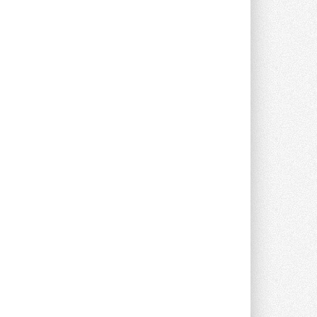
опроса Daikin о восприятии жары ...
28 ИЮЛЯ 2026
CDU производства LG прошёл
валидацию NVIDIA для ИИ-дата-
центров
Компания становится официальным
партнёром NVIDIA по системам ...
28 ИЮЛЯ 2026
В Великобритании предлагают
сделать кондиционирование
обязательным для новостроек
Либеральные демократы внесли
предложение оснащать все новые ...
1
28 ИЮЛЯ 2026
В Подмосковье запустят
производство холодильной
техники и теплообменного
оборудования
Проект реализует компания «ВЕЗА» ...
28 ИЮЛЯ 2026
Ридан объявил о старте продаж
автоматического
балансировочного клапана