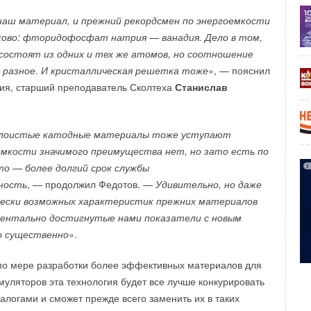
 наш материал, и прежний рекордсмен по энергоемкости
щий слой — ПЕНОПЛЭКС® УКЛОН®
ово: фторидофосфат натрия — ванадия. Дело в том,
состоят из одних и тех же атомов, но соотношение
ный слой — экструзионный пенополистирол ПЕНОПЛЭКС®
 разное. И кристаллическая решетка тоже
», — пояснил
ый слой — полиэтиленовая пленка
ия, старший преподаватель Сколтеха
Станислав
 слой из негорючих листовых материалов
слоистые катодные материалы тоже уступают
ированный настил
емкости значимого преимущества нет, но зато есть по
то — более долгий срок службы
ность
, — продолжил Федотов. —
Удивительно, но даже
ески возможных характеристик прежних материалов
ментально достигнутые нами показатели с новым
 существенно
».
чать общественные пространства и офисные
по мере разработки более эффективных материалов для
муляторов эта технология будет все лучше конкурировать
дут находиться кафе, рестораны, конференц-центр
алогами и сможет прежде всего заменить их в таких
ения. Офисы и исследовательские подразделения будут