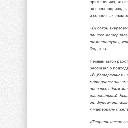
применениях, как ис
занимать верхние э
на электроприводе,
будут обращены к о
и солнечных электр
выходить окнами на
«
Высокой энергоем
нашего материала
температурах, что
Федотов.
Первый автор работ
Рис. 2. Кровельна
рассказал о подход
«
В „батареечном» 
Область применен
материалы или эмп
Общественные зд
проверяя одним ма
ограничений по 
рациональный диза
соответствии с 
от фундаментальны
5.2.9), даже с 
к материалу с же
постоянного обс
Районы с относи
«
Теоретические со