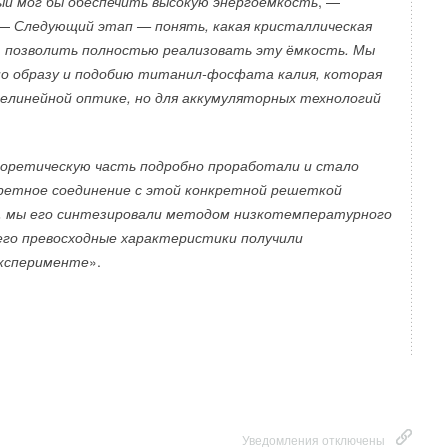
й мог бы обеспечить высокую энергоемкость
, —
тра начнется в 2024 году
 —
Следующий этап — понять, какая кристаллическая
 позволить полностью реализовать эту ёмкость. Мы
ра предусмотрены естественная вентиляция
о образу и подобию титанил-фосфата калия, которая
ственное освещение внутренних помещений, что
 нелинейной оптике, но для аккумуляторных технологий
потребность в искусственном освещении
и воздуха. Дождевая вода будет собираться
ля орошения. Здание будет построено из местных
еоретическую часть подробно проработали и стало
я известняк, дерево и керамическую плитку,
кретное соединение с этой конкретной решеткой
зкоуглеродистого бетона сократит выбросы углерода
, мы его синтезировали методом низкотемпературного
дут сделаны из переработанной стали.
 его превосходные характеристики получили
эксперименте
».
ы планируется начать в 2024 году.
Уведомления отключены
Уведомления отключены