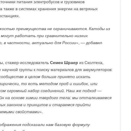
точники питания электробусов и грузовиков
тажи для обеспечения безопасности. Совместные офисы
 а также в системах хранения энергии на ветряных
бщественной площади, а обособленные кабинеты будут
останциях.
 сад.
костью преимущества не ограничиваются. Катоды из
 могут работать при сравнительно низких
, в частности, актуально для России
», — добавил
ы, стажер-исследователь
Семен Шраер
из Сколтеха,
я система МАКСИ ALL про профилированному настилу
е научной группы к поиску материалов для аккумуляторов:
сообществе в целом больше принято искать
ия системы
ирически, то есть методом проб и ошибок, или
ания, производственные и складские объекты без
хом огромный набор соединений. Наш же подход —
интенсивности воздействия пешеходной нагрузки (в
йн на основе химии твердого тела: мы отталкиваемся
самыми жесткими требованиями СП 17.13330 «Кровли», п.
х законов и принципов и стараемся прийти
большим количеством оборудования, требующего
лаемыми свойствами
».
луживания.
тельно высокими снеговыми нагрузками.
ображения подсказали нам базовую формулу