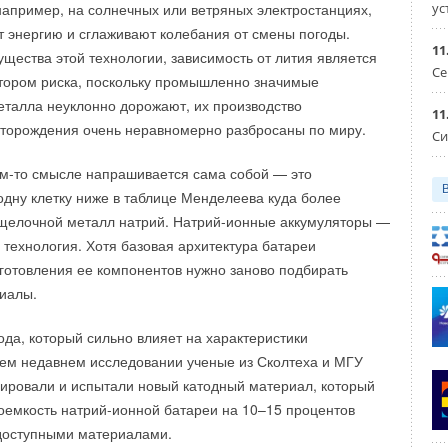
ус
например, на солнечных или ветряных электростанциях,
т энергию и сглаживают колебания от смены погоды.
11
щества этой технологии, зависимость от лития является
Се
тором риска, поскольку промышленно значимые
еталла неуклонно дорожают, их производство
11
сторождения очень неравномерно разбросаны по миру.
Си
вающие затенение пространств, покрыты солнечными
ом-то смысле напрашивается сама собой — это
дну клетку ниже в таблице Менделеева куда более
спытания кровельной системы МАКСИ ALL про
щелочной металл натрий. Натрий-ионные аккумуляторы —
квадратных легких фотоэлектрических листов,
 настилу
 технология. Хотя базовая архитектура батареи
ожеством тонких колонн. Пейзажная крыша каскадом
зготовления ее компонентов нужно заново подбирать
а участка к его периферии, создавая множество
ой системы МАКСИ ALL
иалы.
ранств. Само здание центра будет расположено по
ный слой — ПВХ мембрана PLASTFOIL®
асток, соединяясь напрямую с набережной Джардин
ода, который сильно влияет на характеристики
м Торре Севилья и образуя новую общественную площадь
оем недавнем исследовании ученые из Сколтеха и МГУ
менты PROPLUG®
астный сад для сотрудников с другой.
зировали и испытали новый катодный материал, который
оемкость натрий-ионной батареи на 10–15 процентов
слой — cтеклохолст PLASTFOIL CANVAS® или геотекстиль
 доступными материалами.