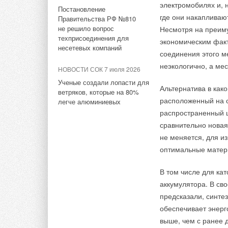
1 ГВт морской
электромобилях и, 
Постановление
ветроэнергетики за полгода
где они накапливаю
Правительства РФ №810
не решило вопрос
Несмотря на преиму
техприсоединения для
экономическим фак
несетевых компаний
соединения этого м
неэкологично, а ме
НОВОСТИ СОК 7 июля 2026
Ученые создали лопасти для
Навесы, обеспечи
Альтернатива в как
ветряков, которые на 80%
панелями
расположенный на о
легче алюминиевых
Рис. 1. Огневые и
распространенный 
Навесы состоят из 
профилированному
сравнительно новая
поддерживаемых мн
не меняется, для и
спускается от центр
Состав кровельн
оптимальные матер
общественных прост
1. Гидроизоляцион
диагонали через уч
В том числе для кат
Американо и рынко
аккумулятора. В св
2. Крепежные эле
с одной стороны и ч
предсказали, синте
обеспечивает энерг
3. Разделительный 
выше, чем с ранее
TERRAISOL®