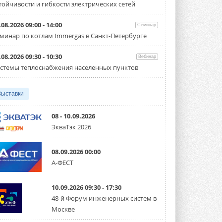
тойчивости и гибкости электрических сетей
Организатором выступил торгово-
производственный холдинг ...
3 АВГУСТА 2026
.08.2026 09:00 - 14:00
Семинар
минар по котлам Immergas в Санкт-Петербурге
«Датарк» испытал модульный
ЦОД с плотностью 54 кВт на
стойку
.08.2026 09:30 - 10:30
Вебинар
Испытания прошли на собственной
стемы теплоснабжения населенных пунктов
производственной площадке и были ...
3 АВГУСТА 2026
Выставки
Samsung выпускает VRF-
систему DVM на R32
Линейка включает семь типоразмеров
08 - 10.09.2026
производительностью от 22,4 до 56 кВт.
ЭкваТэк 2026
Суммарная длина трубопроводов ...
3 АВГУСТА 2026
08.09.2026 00:00
«СиСофт Девелопмент» подвел
А-ФЕСТ
итоги конкурса студенческих
проектов «ТИМ-лидеры 2026»
Новый сезон конкурса «ТИМ-лидеры»
10.09.2026 09:30 - 17:30
стартует уже в сентябре 2026 года ...
3 АВГУСТА 2026
48-й Форум инженерных систем в
Москве
«Русклимат» укрепляет