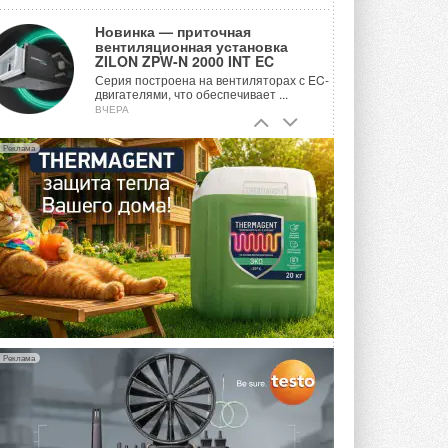
Новинка — приточная
вентиляционная установка
ZILON ZPW-N 2000 INT EC
Серия построена на вентиляторах с EC-
двигателями, что обеспечивает ...
ВЧЕРА
Учёные ЮУрГУ создали
Реклама
каскадную установку,
объединяющую солнечную и
геотермальную энергию
Природосберегающие технологии ...
ВЧЕРА
Для Арктики создали
технологию защиты
ветрогенераторов от аварий
Разработка учитывает влияние
мерзлоты, обледенения и снеговых ...
ВЧЕРА
Реклама
Гибридный тепловой насос PV/T
с одним общим испарителем
Исследователи предложили
конструкцию двухисточникового ...