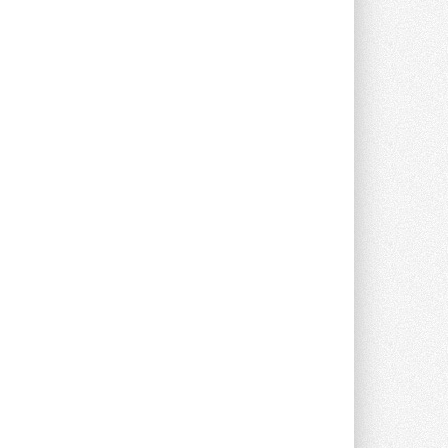
Группа «Теплолюкс» открыла
новую производственную
площадку
Открытие нового завода состоялось
сегодня в Мытищах ...
29 ИЮЛЯ 2026
Stiebel Eltron — спонсирует
международные соревнования
25 спортсменов, выступающих в
прыжках с трамплина и лыжном
двоеборье на международных ...
29 ИЮЛЯ 2026
Новый фирменный магазин
Midea открылся в Сургуте
Компания «Даичи» совместно с
партнером «Энердрим» открыла новый
фирменный магазин Midea в Сургуте ...
29 ИЮЛЯ 2026
Токио — лидер по
интенсивности использования
кондиционеров
Данные получены в ходе очередного