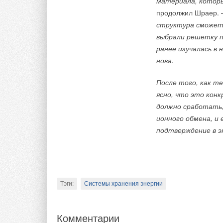
материала, которы
Строительство Цен
продолжил Шраер.
структура сможет
В конструкции цент
выбрали решетку п
и оптимальное есте
ранее изучалась в
позволить снизить 
нова.
и кондиционировани
и использоваться д
После того, как т
материалов, включа
ясно, что это кон
а использование ни
должно сработать
на 3
0
%. Перголы бу
ионного обмена, и
подтверждение в 
Строительные работ
Тэги:
Солнечные коллекторы, панели
Тэги:
Системы хранения энергии
Комментарии
Комментарии