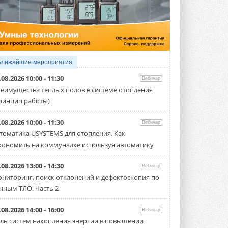
5 АВГУСТА 2026
21-й ежегодный форум
«ЦОД-2026»
Мероприятие пройдет 2-3 сентября в
отеле Radisson Slavyanskaya. Форум
посетит более двух тысяч участников ...
Ближайшие мероприятия
5 АВГУСТА 2026
.08.2026 10:00 - 11:30
Вебинар
Китайская Shenling представила
еимущества теплых полов в системе отопления
линейку тепловых насосов
ринцип работы)
«воздух-вода» на R290
Серия ThermaX R290 All-In-One
включает три модели ...
.08.2026 10:00 - 11:30
Вебинар
4 АВГУСТА 2026
томатика USYSTEMS для отопления. Как
кономить на коммуналке используя автоматику
Тепловые насосы в связке с
солнечной генерацией и
накопителем снижают
.08.2026 13:00 - 14:30
Вебинар
потребление на 60%
ниторинг, поиск отклонений и дефектоскопия по
Исследователи из Италии установили ...
нным ТЛО. Часть 2
4 АВГУСТА 2026
«РУСКЛИМАТ Fest 2026» в Уфе
.08.2026 14:00 - 16:00
Вебинар
собрал свыше 700 профи
ль систем накопления энергии в повышении
климатической отрасли