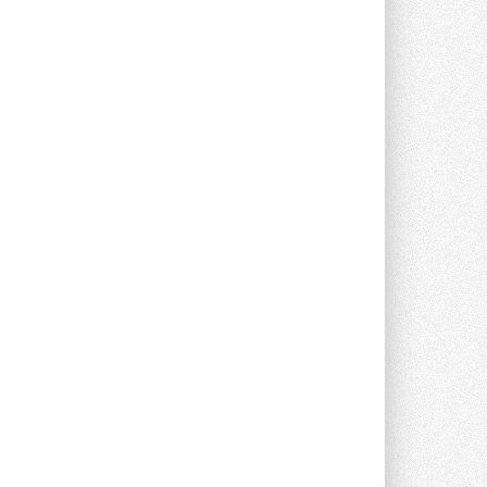
Уже через месяц в России
можно будет устанавливать
солнечные панели в МКД
С 1 сентября снимается запрет на
микрогенерацию в многоквартирных ...
30 ИЮЛЯ 2026
Канальные вентиляторы с ЕС-
двигателями Sysimple TRS EC
Poti
Новинка от Системэйр —
прямоугольный канальный ...
30 ИЮЛЯ 2026
Краска для окон: как выбрать
состав, который не
растрескается после первой
зимы
Частые вопросы о краске для окон ...
30 ИЮЛЯ 2026
СИЭНПИ РУС представила
новую серию консольных
насосов NM
Усовершенствованная гидравлика
помогает снизить энергопотребление ...
30 ИЮЛЯ 2026