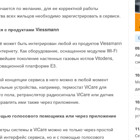
нциала России, включающих тысячи предприятий от
чается по желанию, для ее корректной работы
торы скорости VLT ND-051
компании Danfoss Drives для
адивостока. От эффективности работы, применения
ва всех жильцов необходимо зарегистрировать в сервисе.
яторов
одов производства зависит уровень промышленного
еского роста страны.
я с продуктами Viessmann
регулируют частоту переменного тока, чтобы менять
илятора. Меняя частоту, мы регулируем число оборотов
ечиваете устойчивое развитие отрасли, реализуя
e может быть интегрирован любой из продуктов Viessmann
о или синхронного трехфазного двигателя. Частотные
09
 по созданию и разработке новых видов продукции на
нтернету. Как оборудование, оснащенное модулем Wi-Fi
т встроенной защитой двигателя и обеспечивают плавное
Ав
ики.
новейшее поколение настенных газовых котлов Vitodens,
ятором.
сэ
овационной платформе E3.
и ветеранов «
Дорогобужкотломаш
» давно вписаны в
оры VLT ND-051
10
й концепции сервиса в него можно в любой момент
течественного котлостроения. Благодарим вас за
Мо
льные устройства, например, термостат ViCare для
ость избранному делу, мастерство и способность решать
сков напряжения и перегрузок
да
авный пуск и остановку электрооборудования
го пола, ретранслятор радиосигнала ViCare или датчик
дственные задачи во благо достижения общих целей.
им спектром мощностей — НЕВАТОМ предлагает
управлять ими также через приложение.
10
 с диапазоном мощностей от 0,35 до 22 кВт включительно*
Ро
вас крепкого здоровья, благополучия и ярких
ультом управления
ощью голосового помощника или через приложение
ус
 1
5
% электроэнергии за счёт автоматической оптимизации
побед.
ия
 и приумножайте традиции многих поколений
11
етры системы в ViCare можно не только через простой
Се
 регуляторы скорости R-E
компании Ziehl Abegg для
й интерфейс сервиса, но и с помощью голосового