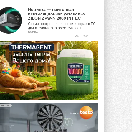
Новинка — приточная
вентиляционная установка
ZILON ZPW-N 2000 INT EC
Серия построена на вентиляторах с EC-
двигателями, что обеспечивает ...
ВЧЕРА
Учёные ЮУрГУ создали
Реклама
каскадную установку,
объединяющую солнечную и
геотермальную энергию
Природосберегающие технологии ...
ВЧЕРА
Для Арктики создали
технологию защиты
ветрогенераторов от аварий
Разработка учитывает влияние
мерзлоты, обледенения и снеговых ...
ВЧЕРА
Реклама
Гибридный тепловой насос PV/T
с одним общим испарителем
Исследователи предложили
конструкцию двухисточникового ...