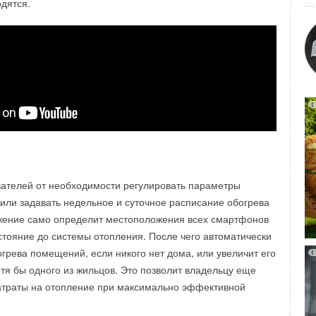
одятся.
вателей от необходимости регулировать параметры
 системы вентиляции часто важно обеспечивать
или задавать недельное и суточное расписание обогрева
ления. Для этого используют регуляторы скорости.
ение само определит местоположения всех смартфонов
стояние до системы отопления. После чего автоматически
 нужен, чтобы менять скорость вращения двигателя. Чтобы
огрева помещений, если никого нет дома, или увеличит его
ьно, нужно учитывать количество питающих фаз,
тя бы одного из жильцов. Это позволит владельцу еще
ение, частоту (Гц), мощность и номинальный ток.
атраты на отопление при максимально эффективной
М
предлагает
три типа регуляторов скорости
.
праву считается одной из ключевых отраслей