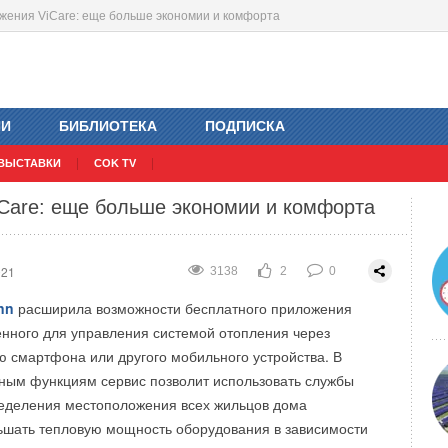
ложения ViCare: еще больше экономии и комфорта
ния вентилятором НЕВАТОМ
021
021
1895
1707
2
3
0
0
ИИ
БИБЛИОТЕКА
ПОДПИСКА
 работники и ветераны машиностроительной отрасли!
ВЫСТАВКИ
COK TV
 наступающим профессиональным праздником!
Care: еще больше экономии и комфорта
021
3138
2
0
nn
расширила возможности бесплатного приложения
енного для управления системой отопления через
 смартфона или другого мобильного устройства. В
ным функциям сервис позволит использовать службы
ределения местоположения всех жильцов дома
ьшать тепловую мощность оборудования в зависимости