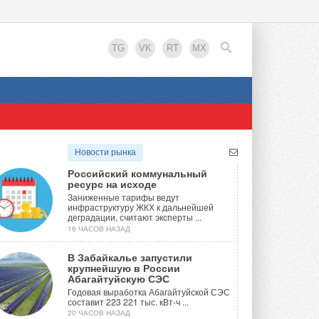
TG
VK
RT
MX
EN
Новости рынка
Российский коммунальный
ресурс на исходе
Заниженные тарифы ведут
инфраструктуру ЖКХ к дальнейшей
деградации, считают эксперты ...
16 ЧАСОВ НАЗАД
В Забайкалье запустили
крупнейшую в России
Абагайтуйскую СЭС
Годовая выработка Абагайтуйской СЭС
составит 223 221 тыс. кВт-ч ...
20 ЧАСОВ НАЗАД