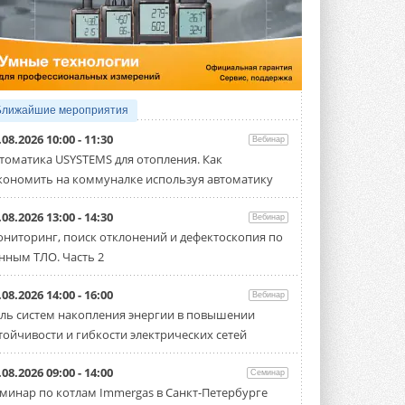
5 АВГУСТА 2026
21-й ежегодный форум
«ЦОД-2026»
Мероприятие пройдет 2-3 сентября в
отеле Radisson Slavyanskaya. Форум
посетит более двух тысяч участников ...
Ближайшие мероприятия
5 АВГУСТА 2026
.08.2026 10:00 - 11:30
Вебинар
Китайская Shenling представила
томатика USYSTEMS для отопления. Как
линейку тепловых насосов
кономить на коммуналке используя автоматику
«воздух-вода» на R290
Серия ThermaX R290 All-In-One
включает три модели ...
.08.2026 13:00 - 14:30
Вебинар
4 АВГУСТА 2026
ниторинг, поиск отклонений и дефектоскопия по
нным ТЛО. Часть 2
Тепловые насосы в связке с
солнечной генерацией и
накопителем снижают
.08.2026 14:00 - 16:00
Вебинар
потребление на 60%
ль систем накопления энергии в повышении
Исследователи из Италии установили ...
тойчивости и гибкости электрических сетей
4 АВГУСТА 2026
«РУСКЛИМАТ Fest 2026» в Уфе
.08.2026 09:00 - 14:00
Семинар
собрал свыше 700 профи
минар по котлам Immergas в Санкт-Петербурге
климатической отрасли