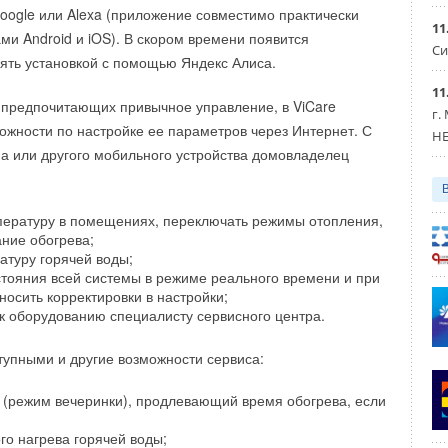
яторов
oogle или Alexa (приложение совместимо практически
11
ми Android и iOS). В скором времени появится
обужкотломаш
Си
регулятор меняет скорость вращения однофазного
ять установкой с помощью Яндекс Алиса.
ью изменения подаваемого напряжения. Само напряжение
11
нсформатор.
 предпочитающих привычное управление, в ViCare
Уведомления отключены
г.
ожности по настройке ее параметров через Интернет. С
HE
сформаторных регуляторов является наличие жестко
 или другого мобильного устройства домовладелец
 вращения. Регуляторы R-E позволяют переключаться
тями.
пературу в помещениях, переключать режимы отопления,
ание обогрева;
сформаторный регулятор нужно знать максимальный ток,
атуру горячей воды;
ателем. Трансформаторный регулятор совместим только
остояния всей системы в режиме реального времени и при
, скорость которых может меняться при помощи изменения
осить корректировки в настройки;
жения.
 к оборудованию специалисту сервисного центра.
сформаторных регуляторов R-E компании Ziehl Abegg —
тупными и другие возможности сервиса:
(режим вечеринки), продлевающий время обогрева, если
к до 10 А
го нагрева горячей воды;
ень шума двигателя при низких скоростях