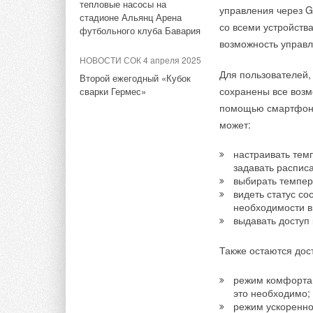
тепловые насосы на
однофазных вентил
управления через G
стадионе Альянц Арена
со всеми устройства
Тэги:
Компания Дорогобужкотломаш
Бренд Дорог
футбольного клуба Бавария
Трансформаторный 
возможность управл
двигателя с помощ
НОВОСТИ СОК 4 апреля 2025
формирует автотра
Для пользователей,
Комментарии
Второй ежегодный «Кубок
сохранены все возм
сварки Гермес»
Особенностью тран
помощью смартфона
В этой теме еще нет комментариев
заданных скоростей
может:
между пятью скорос
настраивать тем
Добавить комментарий
задавать распис
Чтобы выбрать тран
выбирать темпер
потребляемый двиг
видеть статус с
Ваше имя *
Ваш E-mail *
с теми двигателями
необходимости вн
подаваемого напря
выдавать доступ
Преимущества тран
Текст комментария
Также остаются дос
это
режим комфорта 
это необходимо;
Максимальный то
режим ускоренно
Пониженный уров