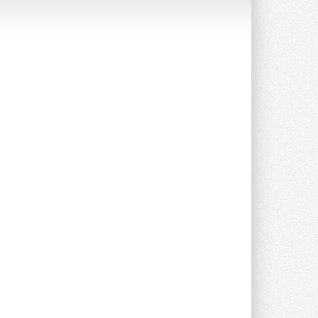
опроса Daikin о восприятии жары ...
28 ИЮЛЯ 2026
CDU производства LG прошёл
валидацию NVIDIA для ИИ-дата-
центров
Компания становится официальным
партнёром NVIDIA по системам ...
28 ИЮЛЯ 2026
В Великобритании предлагают
сделать кондиционирование
обязательным для новостроек
Либеральные демократы внесли
предложение оснащать все новые ...
1
28 ИЮЛЯ 2026
В Подмосковье запустят
производство холодильной
техники и теплообменного
оборудования
Проект реализует компания «ВЕЗА» ...
28 ИЮЛЯ 2026
Ридан объявил о старте продаж
автоматического
балансировочного клапана