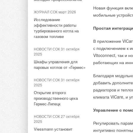
ЖУРНАЛ СОК май 2022
вентиляторы VO от
промышленного поте
Новая функция вклю
Частотные регуля
«Дорогобужкотломашу»
НЕВАТОМ
Калининграда до Вл
ЖУРНАЛ СОК март 2026
исполнилось 60 лет
мобильные устройст
трёхфазных вентил
инновационных мет
Исследование
НОВОСТИ СОК 29 апреля
эффективности работы
развития и экономич
НОВОСТИ СОК 2 ноября 2021
2026
Простая интеграци
Данные устройства 
турбированного котла на
Итоги участия ДКМ в
NEIVA CXe с энтальпийным
рабочую точку вент
газовом топливе
Ежедневно вы обесп
Heat&Power-2021
рекуператором от НЕВАТОМ
В приложение ViCar
ротора асинхронног
масштабные проекты
с подключением к и
НОВОСТИ СОК 31 октября
регуляторы обладаю
НОВОСТИ СОК 26 октября
НОВОСТИ СОК 27 апреля
рынке теплоэнергет
2025
Vitoconnect, так и 
управление вентил
2021
2026
Шкафы управления для
работающих на инн
«ДКМ» - участник деловой
НЕВАТОМ — отечественный
паровых котлов от «Гермес»
Имена сотрудников 
Частотные регулят
программы Heat&Power-2021
производитель
Благодаря модульно
летопись истории о
НОВОСТИ СОК 31 октября
добавить дополните
преданность и верн
Защищают от бро
НОВОСТИ СОК 20 октября
НОВОСТИ СОК 20 апреля
2025
Обеспечивают пл
2021
2026
радиаторов и тепло
сложнейшие произво
Открытие второго
Обладают широк
Лаборатория ООО «ДКМ»:
климата ViCare, и 
Круглые противопожарные
производственного цеха
преобразователи
новое оборудование
клапаны EI120 от НЕВАТОМ
Гермес-Липецк
Желаем каждому из 
Комплектуются п
Управление с пом
Экономят от 5 до
профессиональных 
энергопотреблен
НОВОСТИ СОК 27 октября
Бережно сохраняйте
2025
Регулировать парам
машиностроителей!
Viessmann установит
Трансформаторные
интуитивно понятны