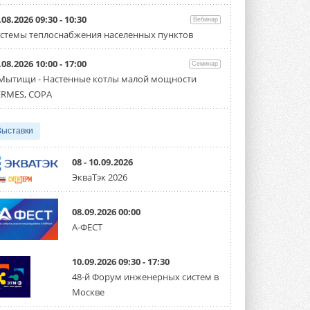
Организатором выступил торгово-
производственный холдинг ...
.08.2026 09:30 - 10:30
Вебинар
3 АВГУСТА 2026
стемы теплоснабжения населенных пунктов
«Датарк» испытал модульный
.08.2026 10:00 - 17:00
ЦОД с плотностью 54 кВт на
Семинар
стойку
 Мытищи - Настенные котлы малой мощности
Испытания прошли на собственной
RMES, COPA
производственной площадке и были ...
3 АВГУСТА 2026
Выставки
Samsung выпускает VRF-
систему DVM на R32
Линейка включает семь типоразмеров
08 - 10.09.2026
производительностью от 22,4 до 56 кВт.
ЭкваТэк 2026
Суммарная длина трубопроводов ...
3 АВГУСТА 2026
08.09.2026 00:00
«СиСофт Девелопмент» подвел
А-ФЕСТ
итоги конкурса студенческих
проектов «ТИМ-лидеры 2026»
Новый сезон конкурса «ТИМ-лидеры»
10.09.2026 09:30 - 17:30
стартует уже в сентябре 2026 года ...
3 АВГУСТА 2026
48-й Форум инженерных систем в
Москве
«Русклимат» укрепляет