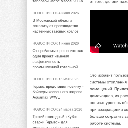
тепловой насос Vitocal 200-A
от того, где они нах
НОВОСТИ СОК 10 марта 2025
Линейка крышных
Новая разработка ДКМ —
вентиляторов НЕВАТОМ
НОВОСТИ СОК 4 июня 2026
котел серии GREYMAX
VKR-E дополнена новым
В Московской области
типоразмером 11,2
локализуют производство
НОВОСТИ СОК 22 декабря
настенных газовых котлов
2023
НОВОСТИ СОК 8 июля 2026
Завод «Дорогобужкотломаш»
Щиты НЕВАТОМ для
НОВОСТИ СОК 1 июня 2026
открыл студенческое
противодымной вентиляции
От проблемы к решению: как
конструкторское бюро в НИУ
PDV
один проект изменил
«МЭИ»
эффективность
НОВОСТИ СОК 26 июня 2026
промышленной котельной
НОВОСТИ СОК 6 декабря 2022
Новый раздел для
Это избавит пользо
ООО «Дорогобужкотломаш»
проектировщиков на сайте
При проектировании
НОВОСТИ СОК 15 мая 2026
и НИУ «МЭИ» подписали
системы отопления 
НЕВАТОМ
плавность ее управ
Гермес представил новинку -
соглашение о
помещений. Прилож
бойлеры косвенного нагрева
сотрудничестве
НОВОСТИ СОК 4 июня 2026
домочадцев, их рас
Aquamax W/WE
Регулятор скорости
Новые штампованные
понизит уровень об
выбрать его правил
НОВОСТИ СОК 27 мая 2022
отводы НЕВАТОМ
при возвращении хо
НОВОСТИ СОК 24 марта 2026
номинальное напряж
«Дорогобужкотломашу»
больше сократить з
Третий ежегодный «Кубок
исполнилось 60 лет
НОВОСТИ СОК 2 июня 2026
сварки Гермес» для
работе системы.
Компания НЕВАТО
Машиностроение по 
Модернизированные осевые
молодых профессионалов