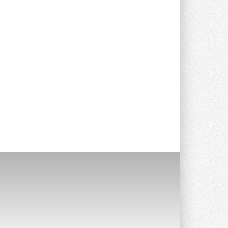
Группа «Теплолюкс» открыла
новую производственную
площадку
Открытие нового завода состоялось
сегодня в Мытищах ...
29 ИЮЛЯ 2026
Stiebel Eltron — спонсирует
международные соревнования
25 спортсменов, выступающих в
прыжках с трамплина и лыжном
двоеборье на международных ...
29 ИЮЛЯ 2026
Новый фирменный магазин
Midea открылся в Сургуте
Компания «Даичи» совместно с
партнером «Энердрим» открыла новый
фирменный магазин Midea в Сургуте ...
29 ИЮЛЯ 2026
Токио — лидер по
интенсивности использования
кондиционеров
Данные получены в ходе очередного