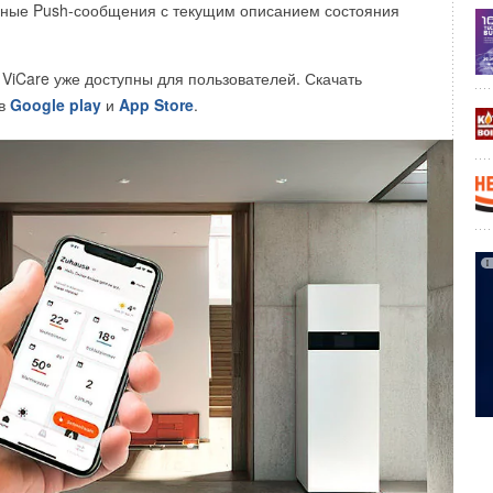
ные Push-сообщения с текущим описанием состояния
уляторы скорости СРМ и СРМщ
для однофазных
ViCare уже доступны для пользователей. Скачать
 в
Google play
и
App Store
.
яторы нужны, чтобы плавно менять скорости вращения
онных двигателей. Полупроводниковый прибор —
 выходное напряжение, подаваемое на вентилятор.
мисторные регуляторы СРМ и СРМщ обеспечивают
е однофазными вентиляторами.
торных регуляторов скорости такие:
едохранитель для защиты от перегрузки
полнения: на DIN-рейку, накладной и встраиваемый
 рабочей точки вручную
авления по внешнему сигналу 0.10 В
и систем вентиляции
НЕВАТОМ
рекомендует использовать
, потому что: