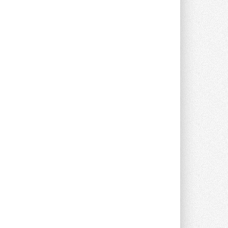
В Великобритании предлагают
сделать кондиционирование
обязательным для новостроек
Либеральные демократы внесли
предложение оснащать все новые ...
1
28 ИЮЛЯ 2026
В Подмосковье запустят
производство холодильной
техники и теплообменного
оборудования
Проект реализует компания «ВЕЗА» ...
28 ИЮЛЯ 2026
Ридан объявил о старте продаж
автоматического
балансировочного клапана
Клапан APT‑R3 производится на заводе
в Лешково (Московская область) ...
27 ИЮЛЯ 2026
Шумоглушители собственного
производства от компании
TURKOV
Новая линейка пластинчатых