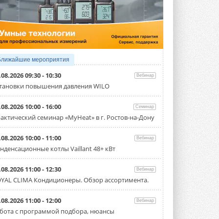
3 АВГУСТА 2026
Samsung выпускает VRF-
систему DVM на R32
Линейка включает семь типоразмеров
производительностью от 22,4 до 56 кВт.
Суммарная длина трубопроводов ...
Ближайшие мероприятия
3 АВГУСТА 2026
.08.2026 09:30 - 10:30
Вебинар
«СиСофт Девелопмент» подвел
тановки повышения давления WILO
итоги конкурса студенческих
проектов «ТИМ-лидеры 2026»
.08.2026 10:00 - 16:00
Семинар
Новый сезон конкурса «ТИМ-лидеры»
стартует уже в сентябре 2026 года ...
актический семинар «MyHeat» в г. Ростов-на-Дону
3 АВГУСТА 2026
.08.2026 10:00 - 11:00
Вебинар
«Русклимат» укрепляет
нденсационные котлы Vaillant 48+ кВт
партнёрство за Уралом
Президент Омского землячества в
Москве Михаил Тимошенко посетил
.08.2026 11:00 - 12:30
Вебинар
Омск с трёхдневным рабочим визитом ...
YAL CLIMA Кондиционеры. Обзор ассортимента.
31 ИЮЛЯ 2026
Carrier модернизирует
.08.2026 11:00 - 12:00
Вебинар
флагманский чиллер AquaEdge
бота с программой подбора, нюансы
19XR