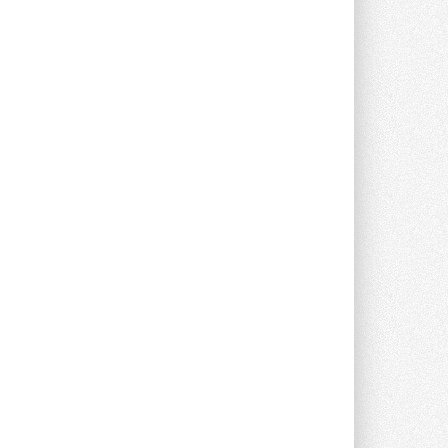
прямоугольных шумоглушителей ...
27 ИЮЛЯ 2026
Aquatherm Almaty 2026:
ключевая платформа для
развития инженерных систем
Центральной Азии
С 2 по 4 сентября 2026 года в Алматы ...
27 ИЮЛЯ 2026
ВИЭ обойдут уголь по
выработке электроэнергии в
текущем году
Международное энергетическое
агентство (МЭА) выпустило ...
27 ИЮЛЯ 2026
Taconova переосмысливает
работу насосов для тёплых
полов
Меньше дросселирования, больше
эффективности — основной принцип ...
27 ИЮЛЯ 2026
Kermi представила станцию X-
NET WOHNUNGSSTATION PRO E
Новая квартирная станция отопления и