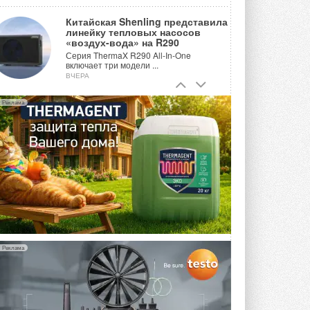
Китайская Shenling представила
линейку тепловых насосов
«воздух-вода» на R290
Серия ThermaX R290 All-In-One
включает три модели ...
ВЧЕРА
Тепловые насосы в связке с
Реклама
солнечной генерацией и
накопителем снижают
потребление на 60%
Исследователи из Италии установили ...
ВЧЕРА
«РУСКЛИМАТ Fest 2026» в Уфе
собрал свыше 700 профи
климатической отрасли
Организатором выступил торгово-
производственный холдинг ...
3 АВГУСТА 2026
Реклама
«Датарк» испытал модульный
ЦОД с плотностью 54 кВт на
стойку
Испытания прошли на собственной
производственной площадке и были ...