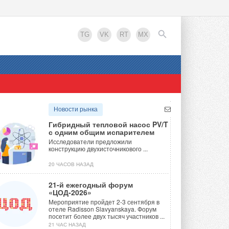
TG
VK
RT
MX
EN
Новости рынка
Гибридный тепловой насос PV/T
с одним общим испарителем
Исследователи предложили
конструкцию двухисточникового ...
20 ЧАСОВ НАЗАД
21-й ежегодный форум
«ЦОД-2026»
Мероприятие пройдет 2-3 сентября в
отеле Radisson Slavyanskaya. Форум
посетит более двух тысяч участников ...
21 ЧАС НАЗАД