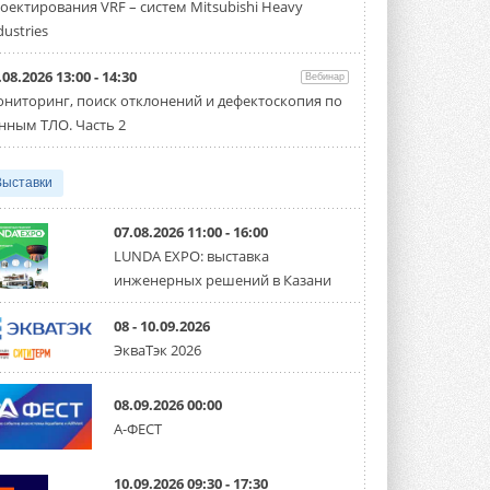
оектирования VRF – систем Mitsubishi Heavy
Чиллер получил новую версию,
работающую на хладагенте R1234ze ...
dustries
31 ИЮЛЯ 2026
.08.2026 13:00 - 14:30
Вебинар
Mitsubishi расширяет
ниторинг, поиск отклонений и дефектоскопия по
направление систем
охлаждения для ЦОД
нным ТЛО. Часть 2
Mitsubishi Electric создаёт в США новую
компанию MEHITS US Inc. ...
31 ИЮЛЯ 2026
Выставки
США запретили использование
иностранных инверторов
07.08.2026 11:00 - 16:00
28 июля 2026 года Федеральная
LUNDA EXPO: выставка
комиссия по связи США (FCC) обновила
инженерных решений в Казани
свой специальный перечень Covered ...
31 ИЮЛЯ 2026
08 - 10.09.2026
Уже через месяц в России
ЭкваТэк 2026
можно будет устанавливать
солнечные панели в МКД
С 1 сентября снимается запрет на
08.09.2026 00:00
микрогенерацию в многоквартирных ...
А-ФЕСТ
30 ИЮЛЯ 2026
Канальные вентиляторы с ЕС-
10.09.2026 09:30 - 17:30