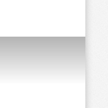
Stiebel Eltron — спонсирует
международные соревнования
25 спортсменов, выступающих в
прыжках с трамплина и лыжном
двоеборье на международных ...
29 ИЮЛЯ 2026
Новый фирменный магазин
Midea открылся в Сургуте
Компания «Даичи» совместно с
партнером «Энердрим» открыла новый
фирменный магазин Midea в Сургуте ...
29 ИЮЛЯ 2026
Токио — лидер по
интенсивности использования
кондиционеров
Данные получены в ходе очередного
опроса Daikin о восприятии жары ...
28 ИЮЛЯ 2026
CDU производства LG прошёл
валидацию NVIDIA для ИИ-дата-
центров
Компания становится официальным
партнёром NVIDIA по системам ...
28 ИЮЛЯ 2026