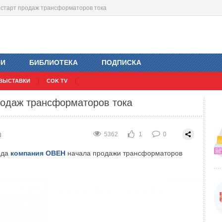
а старт продаж трансформаторов тока
останцию в Бенине мощностью 25 МВт
езуглеродной энергетики
3
3
1310
2117
1
2
0
0
ИИ
БИБЛИОТЕКА
ПОДПИСКА
ВЫСТАВКИ
COK TV
одаж трансформаторов тока
3
5362
1
0
ода
компания ОВЕН
начала продажи трансформаторов