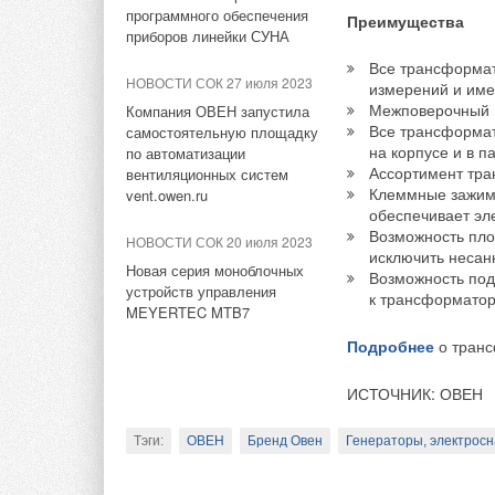
одинаковые задачи
построить ветроэле
программного обеспечения
Преимущества
суверенитета стр
приборов линейки СУНА
залива в Египте.
Все трансформат
НОВОСТИ СОК 27 июля 2023
РАВИ считает, что 
Societe beninoise d
измерений и име
Межповерочный и
объединение удобн
Компания ОВЕН запустила
Бенина в 2020 году
Все трансформа
самостоятельную площадку
стране необходимо 
электроэнергией.
на корпусе и в п
по автоматизации
целесообразности.
Ассортимент тра
вентиляционных систем
Бенин, расположенн
Клеммные зажимы
vent.owen.ru
Ассоциация предлаг
обеспечивает эл
электроснабжение з
Возможность пло
программу ВИЭ-ген
электроэнергии из 
НОВОСТИ СОК 20 июля 2023
исключить несан
Архитектура
прогр
электроэнергетики 
Новая серия моноблочных
Возможность под
устройств управления
запланированы новы
разработал национа
к трансформатор
MEYERTEC MTB7
водорода, по элект
энергии, в основно
вопросам.
Подробнее
о транс
эти проблемы. К 20
от объектов солнечн
ИСТОЧНИК: ОВЕН
Регистрация
на РА
ИСТОЧНИК:
INTER
Ассоциация приглаш
Тэги:
ОВЕН
Бренд Овен
Генераторы, электрос
генерации в России
Тэги:
Солнечные электростанции