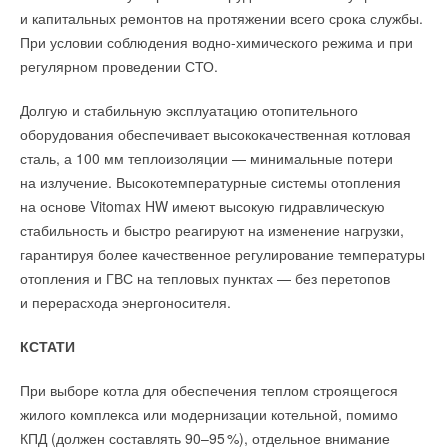
WOLF GmbH (город Майнбург, Бавария) — комплексный
и капитальных ремонтов на протяжении всего срока службы.
и доверием потребителей по всему миру. Среди ИТ-
поставщик вентиляционных и отопительных систем из
При условии соблюдения водно-химического режима и при
решений компании LG — мониторы для бизнеса, ноутбуки,
Баварии, Германия. Существует с 1963 года, входит
регулярном проведении СТО.
проекторы, облачные устройства и медицинские дисплеи,
в мировой концерн Centrotec SE. На российском рынке
а также коммерческие роботы, предназначены для
с 2000 года, с 2012-го — как дочернее предприятие. По доле
Долгую и стабильную эксплуатацию отопительного
обеспечения максимальной эффективности и удобства
рынка ООО «Вольф Энергосберегающие системы» входит
оборудования обеспечивает высококачественная котловая
работы потребителей. Для получения дополнительной
в топ-5 иностранных поставщиков конденсационного
сталь, а 100 мм теплоизоляции — минимальные потери
информации о бизнес-решениях компании LG посетите
отопительного оборудования и в топ-3 — по промышленной
на излучение. Высокотемпературные системы отопления
сайт www. LG.com/b2b.
вентиляции. Системы WOLF в России кондиционируют
на основе Vitomax HW имеют высокую гидравлическую
воздух в Государственном Кремлевском дворце, аэропорту
стабильность и быстро реагируют на изменение нагрузки,
«Домодедово», на заводе «Мерседес-Бенц Московия»,
гарантируя более качественное регулирование температуры
«ВТБ-Арена» — Центральный стадион «Динамо», ФГБУ ЦКБ
Читайте по теме:
отопления и ГВС на тепловых пунктах — без перетопов
с Поликлиникой Управления делами Президента РФ
и перерасхода энергоносителя.
→
CDU производства LG прошёл валидацию NVIDIA для
и многих других объектах.
ИИ-дата-центров
НОВОСТИ СОК 28 ИЮЛЯ 2026
КСТАТИ
→
LG расширяет присутствие на европейском рынке
тепловых насосов
При выборе котла для обеспечения теплом строящегося
НОВОСТИ СОК 2 ИЮЛЯ 2026
Читайте по теме:
→
LG продвигается в конкурсе DOE США с тепловым
жилого комплекса или модернизации котельной, помимо
насосом RTU
КПД (должен составлять 90–9
5
%), отдельное внимание
НОВОСТИ СОК 19 МАЯ 2026
→
WOLF Bonus возвращается!