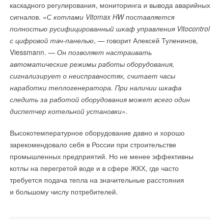
Комментарии
каскадного регулирования, мониторинга и вывода аварийных
сигналов. «
С котлами Vitomax HW поставляется
В этой теме еще нет комментариев
полностью русифицированный шкаф управления Vitocontrol
с цифровой тач-панелью
, — говорит Алексей Туленинов,
Уведомления отключены
Viessmann. —
Он позволяет настраивать
Добавить комментарий
автоматические режимы работы оборудования,
Комментарии
сигнализирует о неисправностях, считает часы
Ваше имя *
наработки теплогенератора. При наличии шкафа
В этой теме еще нет комментариев
следить за работой оборудования может всего один
диспетчер котельной установки».
Ваш E-mail *
Добавить комментарий
Высокотемпературное оборудование давно и хорошо
Ваше имя *
зарекомендовало себя в России при строительстве
Текст комментария
промышленных предприятий. Но не менее эффективны
котлы на перегретой воде и в сфере ЖКХ, где часто
Ваш E-mail *
требуется подача тепла на значительные расстояния
и большому числу потребителей.
Текст комментария