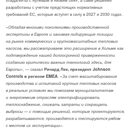
хладагенты с нулевым и низким GWP, а сами решения
→
Циннен», «Энстром», «Технокерамика», «Хайтед Энерджи»,
Чиллеры Hisense: опыт и инновации
ЖУРНАЛ СОК ОКТЯБРЬ 2025
разработаны с учетом предстоящих нормативных
Deaerator, Raadman, PT Maxxtec Teknologi Indonesia,
→
Кондиционеры FUNAI теперь работают в системе Умный
требований ЕС, которые вступят в силу в 2027 и 2030 годах.
«Волжский завод газовых генераторов», «Промвентхолод»
дом
НОВОСТИ СОК 11 ИЮЛЯ 2025
и многие другие.
→
Завод Hisense включён в список Lighthouse factory
«
Обладая многими поколениями производственной
НОВОСТИ СОК 27 НОЯБРЯ 2024
→
экспертизы в Европе и занимая лидирующие позиции
Награда «БРИЗ — Климатические системы»
Полный список участников доступен на сайте выставки.
НОВОСТИ СОК 17 ОКТЯБРЯ 2024
на рынке коммерческих и крупномасштабных тепловых
→
Охлаждение ЦОДов: новинки на Форуме ЦОД
В рамках деловой программы пройдет
Энергетический
насосов, мы рассматриваем это расширение в Хольме как
НОВОСТИ СОК 24 СЕНТЯБРЯ 2024
→
Видеообзор кондиционера BUSHIDO Inverter
Форум
и представит 15 отраслевых конференций на одной
подтверждение нашей долгосрочной приверженности
НОВОСТИ СОК 16 АВГУСТА 2023
площадке по тематике теплоснабжения, электрогенерации,
созданию критически важных технологий здесь, для
→
Рефнеты с теплоизоляцией для VRF-систем
НОВОСТИ СОК 16 АВГУСТА 2023
ЦОД промышленных предприятий и ЖКХ — это более 150
Европы
», — сказал
Ричард Лек, президент Johnson
→
Статья о проветривании в доме на сайте UPweek
спикеров-экспертов и новые форматы мероприятий.
Controls в регионе EMEA
. «
За счет масштабирования
НОВОСТИ СОК 16 АВГУСТА 2023
производства и испытаний крупных тепловых насосов
Свои мероприятия
традиционно
проведут: Ассоциация
в реальных условиях мы помогаем муниципалитетам
Малой Энергетики, Ассоциация «ЭнергоИнновация»,
и энергоемким отраслям электрифицировать
Ассоциация «Теплицы России», Клуб теплоэнергетиков
теплоснабжение, снижать затраты и сокращать
«Флогистон» и МПНК «Энерготехмонтаж», НП «АВОК», НП
выбросы — с помощью решений, которые проектируются,
Уведомления отключены
«Российское теплоснабжение», журнал Heat Club, журнал
разрабатываются, производятся и тестируются рядом
«Энергетика и промышленность России», «Кайрос
Комментарии
с местом их эксплуатации
».