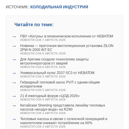
Инжиниринг», Ассоциации «Теплицы России».и другие.
ИСТОЧНИК:
ХОЛОДИЛЬНАЯ ИНДУСТРИЯ
В этой теме еще нет комментариев
В 2026 году анонсированы
новые конференции
от партнеров-организаторов: Ассоциация «Росхимреактив»,
Читайте по теме:
НО «Ассоциация производителей и потребителей
Добавить комментарий
трубопроводов с индустриальной полимерной изоляцией»
→
ПВУ «Катунь» в гигиеническом исполнении от НЕВАТОМ
Ваше имя *
и Silver Bear Resources
НОВОСТИ СОК 7 АВГУСТА 2026
→
Новинка — приточная вентиляционная установка ZILON
ZPW-N 2000 INT EC
Специальный раздел
деловой программы представит
НОВОСТИ СОК 6 АВГУСТА 2026
Ваш E-mail *
→
Конференция производителей электроэнергии
Для Арктики создали технологию защиты
ветрогенераторов от аварий
«Формула Энергии»
, организаторами которой выступают
НОВОСТИ СОК 6 АВГУСТА 2026
→
ООО «Гефера Медиа»
и
«Турбосервис РУС»
.
Универсальный пульт Z037-5C0 от НЕВАТОМ
НОВОСТИ СОК 5 АВГУСТА 2026
Текст комментария
→
Гибридный тепловой насос PV/T с одним общим
Новые форматы мероприятий — это
Технические туры
испарителем
НОВОСТИ СОК 5 АВГУСТА 2026
с кураторами — экспертами
тепло-
→
21-й ежегодный форум «ЦОД-2026»
и электрогенерирующего оборудования, и
Бизнес-встречи
НОВОСТИ СОК 5 АВГУСТА 2026
→
Китайская Shenling представила линейку тепловых
с энергетиками предприятий
агропромышленного,
насосов «воздух-вода» на R290
горнопромышленного комплексов; теплоснабжающих,
НОВОСТИ СОК 4 АВГУСТА 2026
→
Тепловые насосы в связке с солнечной генерацией и
теплосетевых компаний, которые пройдут при содействии
накопителем снижают потребление на 60%
профильных ассоциаций данных отраслей в рамках деловой
НОВОСТИ СОК 4 АВГУСТА 2026