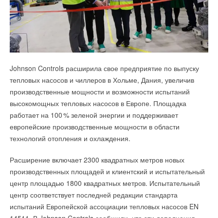
климатического оборудования FUNAI и содержит ключевую
информацию для специалистов и частных пользователей.
Международная выставка энергетического оборудования для
теплоснабжения и электрогенерации
Тепло и Энергетика
пройдет в юбилейный 5-й раз
с 19 по 21 мая 2026 года
Johnson Controls расширила свое предприятие по выпуску
в выставочном комплексе «Тимирязев Центр», зале
тепловых насосов и чиллеров в Хольме, Дания, увеличив
Чаянов
. За пять лет проведения мероприятие стало важной
производственные мощности и возможности испытаний
площадкой для профессионального диалога, презентации
высокомощных тепловых насосов в Европе. Площадка
инновационных решений и выработки стратегий развития
работает на 10
0
% зеленой энергии и поддерживает
отрасли.
европейские производственные мощности в области
В числе
тематических направлений выставки
—
технологий отопления и охлаждения.
современные решения и оборудование для котельных,
Расширение включает 2300 квадратных метров новых
тепловых пунктов, автономных энергоцентров, ТЭЦ и ТЭС,
производственных площадей и клиентский и испытательный
а также системы бесперебойного энергоснабжения, включая
центр площадью 1800 квадратных метров. Испытательный
технологические решения для обеспечения стабильной
Среди основных возможностей сайта можно отметить:
центр соответствует последней редакции стандарта
подачи энергии в удалённых и труднодоступных регионах.
испытаний Европейской ассоциации тепловых насосов EN
• Подробные разделы по модельным рядам и типам