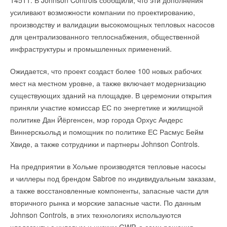
Экспозиция
выставки 2026 года объединит ведущих
14511. В Johnson Controls сообщили, что эти дополнения
оборудования.
производителей и интеграторов из
России, Республики
усиливают возможности компании по проектированию,
• Удобный подбор устройств по назначению и
Беларусь, Ирана,
Индонезии, Китая и Турции
. Выставка
производству и валидации высокомощных тепловых насосов
техническим параметрам.
станет платформой для демонстрации последних
для централизованного теплоснабжения, общественной
• Наглядное представление основных характеристик и
разработок и инноваций в области теплоэнергетики,
инфраструктуры и промышленных применений.
функций.
повышения энергоэффективности, автоматизации
• Развёрнутые описания и спецификации для подготовки
Ожидается, что проект создаст более 100 новых рабочих
и цифровизации отрасли, а также предоставит уникальные
коммерческих предложений и проектов.
мест на местном уровне, а также включает модернизацию
возможности для установления и развития
• Адаптивный интерфейс для компьютеров, планшетов и
существующих зданий на площадке. В церемонии открытия
профессиональных контактов, обсуждения актуальных
смартфонов.
приняли участие комиссар ЕС по энергетике и жилищной
вызовов и стратегий роста сектора.
политике Дан Йёргенсен, мэр города Орхус Андерс
Среди участников выставки: «Дорогобужкотломаш», «Норд
Виннерскьольд и помощник по политике ЕС Расмус Бейм
котельный завод», «Ростовский котельный завод Teplofor»,
Хвиде, а также сотрудники и партнеры Johnson Controls.
«Агуна Тепло», «Группа Полимертепло», «МПНУ
Читайте по теме:
На предприятии в Хольме производятся тепловые насосы
Энерготехмонтаж», «Завод горелочного оборудования»,
и чиллеры под брендом Sabroe по индивидуальным заказам,
→
«Термогаз», «ЭксЭко», «Татнефть-Пресскомпозит», «ТЕД
Новинка — приточная вентиляционная установка ZILON
ZPW-N 2000 INT EC
а также восстановленные компоненты, запасные части для
Газовые системы», «Теплообмен», «Термобрест»,
НОВОСТИ СОК 6 АВГУСТА 2026
вторичного рынка и морские запасные части. По данным
→
«Универсальные контроллеры», «Термафлекс изоляция»,
Видео-интервью и репортажи с выставок Aquaflame и
AIRVent
Johnson Controls, в этих технологиях используются
«Техномаш», «Энерготех», «Паровые турбины и сервис
НОВОСТИ СОК 4 МАРТА 2026