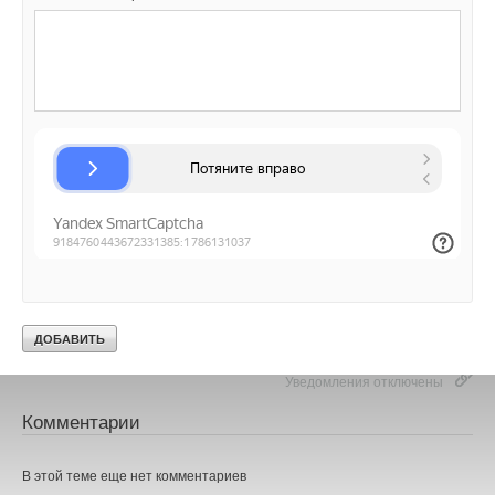
НОВОСТИ СОК 5 СЕНТЯБРЯ 2017
→
Тонкое сиденье для унитаза в коллекции iCon Slim
НОВОСТИ СОК 15 АВГУСТА 2017
→
Швейцарский комплект для российского санузла
НОВОСТИ СОК 8 АВГУСТА 2017
→
10 мифов о подвесной сантехнике
НОВОСТИ СОК 26 ЯНВАРЯ 2017
→
Свежий воздух с инсталляцией Geberit DuoFresh
НОВОСТИ СОК 17 ЯНВАРЯ 2017
→
Группа Geberit объявила результаты конкурса для
молодых дизайнеров
НОВОСТИ СОК 15 ДЕКАБРЯ 2016
→
Монтаж трубопроводов без сварки с Geberit Mapress
НОВОСТИ СОК 14 НОЯБРЯ 2016
Уведомления отключены
Комментарии
В этой теме еще нет комментариев