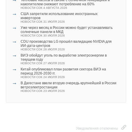
инверторов
со временем эволюционирует. Объединять усилия лучших
накопителем снижают потребление на 60%
НОВОСТИ СОК 31 ИЮЛЯ 2026
НОВОСТИ СОК 4 АВГУСТА 2026
экспертов области и привлекать внимание широкого
→
Уже через месяц в России можно будет устанавливать
→
США запретили использование иностранных
Уведомления отключены
солнечные панели в МКД
круга потребителей к теме умного дома — задача
инверторов
НОВОСТИ СОК 30 ИЮЛЯ 2026
НОВОСТИ СОК 31 ИЮЛЯ 2026
премии
».
→
Комментарии
ВИЭ обойдут уголь по выработке электроэнергии в
→
Уже через месяц в России можно будет устанавливать
текущем году
солнечные панели в МКД
НОВОСТИ СОК 27 ИЮЛЯ 2026
НОВОСТИ СОК 30 ИЮЛЯ 2026
→
Китай опубликовал план развития сектора ВИЭ на
В этой теме еще нет комментариев
→
CDU производства LG прошёл валидацию NVIDIA для
период 2026-2030 гг.
ИИ-дата-центров
НОВОСТИ СОК 24 ИЮЛЯ 2026
НОВОСТИ СОК 28 ИЮЛЯ 2026
→
В Дагестане ввели вторую очередь крупнейшей в России
→
ВИЭ обойдут уголь по выработке электроэнергии в
ветроэлектростанции
Добавить комментарий
текущем году
НОВОСТИ СОК 23 ИЮЛЯ 2026
НОВОСТИ СОК 27 ИЮЛЯ 2026
→
LONGi вновь установила мировой рекорд
→
Китай опубликовал план развития сектора ВИЭ на
эффективности тандемных солнечных элементов —
Ваше имя *
период 2026-2030 гг.
35,5%
НОВОСТИ СОК 24 ИЮЛЯ 2026
НОВОСТИ СОК 22 ИЮЛЯ 2026
→
→
В Дагестане ввели вторую очередь крупнейшей в России
Германия подключила более 1 ГВт морской
ветроэлектростанции
ветроэнергетики за полгода
Ваш E-mail *
НОВОСТИ СОК 23 ИЮЛЯ 2026
НОВОСТИ СОК 22 ИЮЛЯ 2026
→
В КНР ввели в строй «самую высоковольтную» СНЭ
ёмкостью 9 ГВт*ч
НОВОСТИ СОК 21 ИЮЛЯ 2026
Текст комментария
Итоги премии и проекты конкурсантов доступны на
сайте
выставки.
Уведомления отключены