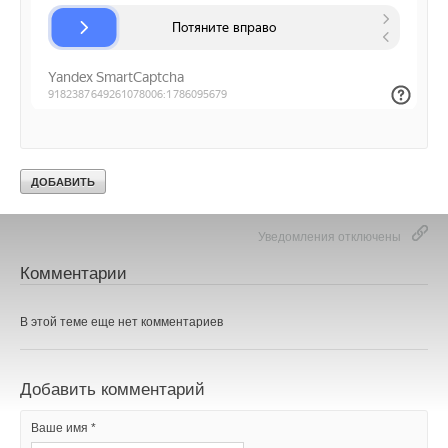
насосов «воздух-вода» на R290
НОВОСТИ СОК 4 АВГУСТА 2026
→
Тепловые насосы в связке с солнечной генерацией и
накопителем снижают потребление на 60%
НОВОСТИ СОК 4 АВГУСТА 2026
→
«РУСКЛИМАТ Fest 2026» в Уфе собрал свыше 700
профи климатической отрасли
НОВОСТИ СОК 3 АВГУСТА 2026
Уведомления отключены
Комментарии
В этой теме еще нет комментариев
Добавить комментарий
Ваше имя *