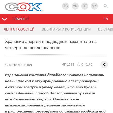
TG
VK
RT
MX
ГЛАВНОЕ
EN
CSeзд промышленников и строителей 19-20
Эксперимент по маркировке кабельной
Термоядерный рекорд: токамак WEST шесть
Объявлены победители Hi-Tech Building Awards
LONGi продала более 67 ГВт солнечных панелей
ЛЕНТА НОВОСТЕЙ
ВЕБИНАРЫ И КОНФЕРЕНЦИИ
ВЫСТАВ
июня
продукции начнется в России 20 мая
минут удерживал плазму при 50 млн °C
2024
в 2023 году
Хранение энергии в подводном накопителе на
четверть дешевле аналогов
11:45 13 МАЯ 2024
13:05 08 МАЯ 2024
10:52 08 МАЯ 2024
10:48 08 МАЯ 2024
14:29 07 МАЯ 2024
1489
1965
1751
1853
1639
0
3
1
3
1
0
0
0
0
0
Французский токамак WEST установил новый рекорд —
он удерживал плазму с температурой около 50 млн
12:07 13 МАЯ 2024
1584
0
0
градусов Цельсия в течение 6 минут. Это стало
Израильская компания BaroMar готовится испытать
возможным благодаря использованию внутренней
новый подход к аккумулированию электроэнергии
облицовки реактора вольфрамом — металлом
в сжатом воздухе и утверждает, что это будет
с чрезвычайно высокой температурой плавления
самый дешевый способ долгосрочного хранения
в 342
0
°C.
возобновляемой энергии. Оригинальное
низкотехнологичное решение заключается
в расположении резервуаров со сжатым воздухом под