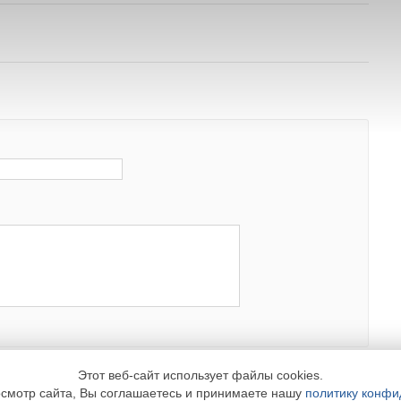
Подписка
Реклама
Информ
На новости
Реклама в журнале СОК
Реквизиты
На журнал СОК
Реклама на сайте
Пользовате
Новости на ваш сайт
Рассылка
Политика к
Медиакит
Этот веб-сайт использует файлы cookies.
смотр сайта, Вы соглашаетесь и принимаете нашу
политику конфи