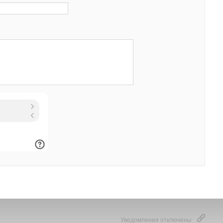
та в развивающихся странах и Китае корпорация
рела свои финансовые прогнозы на весь 2016
овые показатели (по состоянию на 3 февраля 2016
ый объем продаж: 7 550,0 млрд иен (-2% в сравнении с
)
ибыль: 410,0 млрд иен (+7% в сравнении с 2015 фин.
ты налогов: 280,0 млрд иен (+53% в сравнении с 2015
корпорации Panasonic: 180,0 млрд иен (0% в сравнении с
)
ONIC.RU
онеры бытовые
Солнечные коллекторы, панели
Уведомления отключены