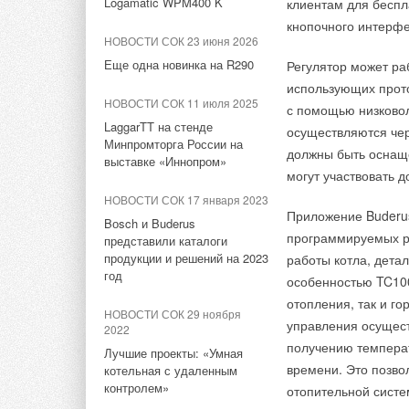
Logamatic WPM400 K
клиентам для беспл
призванные увеличи
кнопочного интерф
НОВОСТИ СОК 16 июля 2026
НОВОСТИ СОК 23 июня 2026
Так, в июне 2015 г
Panasonic объединила
Еще одна новинка на R290
Регулятор может ра
Ficosa Internationa
мультисплит Power Heat
Multi и тепловые насосы ГВС
использующих прото
электронных зеркал
НОВОСТИ СОК 11 июля 2025
на R290
с помощью низково
жилищного строител
LaggarTT на стенде
осуществляются чер
первое учреждение 
НОВОСТИ СОК 22 июня 2026
Минпромторга России на
должны быть оснаще
современной техник
выставке «Иннопром»
Panasonic открыла в
могут участвовать 
Panasonic объявила
Германии
американского прои
НОВОСТИ СОК 17 января 2023
распределительный центр
Приложение Buderus
HVAC площадью 12 000 м²
морозильных устано
Bоsch и Buderus
программируемых р
представили каталоги
энергоэффективные
НОВОСТИ СОК 15 июня 2026
продукции и решений на 2023
работы котла, дета
охлажденных продук
год
Panasonic представила
особенностью TC100
Поглощение Hussman
новый ERV BalancedHome
отопления, так и г
клиентской сетью,
НОВОСТИ СОК 29 ноября
210
управления осущест
2022
широкой линейки св
получению температ
прилегающих стран
Лучшие проекты: «Умная
НОВОСТИ СОК 6 апреля 2026
времени. Это позво
котельная с удаленным
Panasonic создала компанию
контролем»
отопительной систе
Консолидированный
Panasonic HVAC & CC Co.,