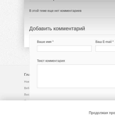
В этой теме еще нет комментариев
Добавить комментарий
Ваше имя *
Ваш E-mail *
Текст комментария
Главное
Библиотека
Новости рынка
Инструкции, каталоги
Вебинары
Книги, технорматив
Выставки
Видео
Помощь
Продолжая про