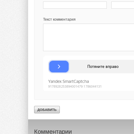
экономического рос
Panasonic пересмот
финансовый год.
Текст комментария
Ожидаемые финанс
года):
Консолидированн
2015 фин. годом
Операционная пр
годом)
Прибыль до упла
фин. годом)
Чистая прибыль 
2015 фин. годом
ИСТОЧНИК: PANAS
Тэги:
Панасоник Рус
Бренд Panasonic
Кондици
Комментарии