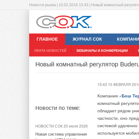
Новости рынка | 10.02.2016 15:43 | Новый комнатный регуля
Финансовые результаты Panasonic з
14:29 10 ФЕВРАЛЯ 201
ГЛАВНОЕ
ЖУРНАЛ СОК
КОМПАН
Корпорация
Panas
ЛЕНТА НОВОСТЕЙ
ВЕБИНАРЫ И КОНФЕРЕНЦИИ
финансового года (
Новости по теме:
(прим.ред.: 2016 финансов
Новый комнатный регулятор Buderu
Первые девять меся
НОВОСТИ СОК 23 июля 2026
замедлением эконом
15:43 10 ФЕВРАЛЯ 201
Panasonic представил
труда и покупатель
воздушно-воздушный
Компания «
Бош Те
тепловой насос без
Европы продолжила 
наружного блока
комнатный регулят
последняя все еще 
Новости по теме:
обладает рядом уни
сократившимся эксп
НОВОСТИ СОК 21 июля 2026
частности, оно пре
Panasonic: система
системой удаленно 
В сложившихся усло
НОВОСТИ СОК 20 июля 2026
управления каскадами
используется мобил
бизнес-направлений
Новая система управления
Aquarea Cascade Edge