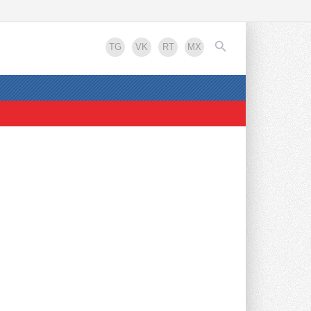
Новости рынка
TG
VK
RT
MX
Новинка — приточная
вентиляционная установка
ZILON ZPW-N 2000 INT EC
Серия построена на вентиляторах с EC-
двигателями, что обеспечивает ...
11 ЧАСОВ НАЗАД
EN
Учёные ЮУрГУ создали
каскадную установку,
объединяющую солнечную и
геотермальную энергию
Природосберегающие технологии ...
12 ЧАСОВ НАЗАД
Для Арктики создали
технологию защиты
ветрогенераторов от аварий
Разработка учитывает влияние
мерзлоты, обледенения и снеговых ...
12 ЧАСОВ НАЗАД
Гибридный тепловой насос PV/T
Реклама