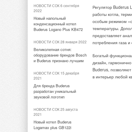
Ltd
месяцев 2016 финан
НОВОСТИ СОК 6 сентября
Регулятор Buderus 
сравнении с аналог
2022
НОВОСТИ СОК 13 ноября
работы котла, терм
Новый напольный
2025
особым режимом «о
Объем продаж внут
конденсационный котел
Panasonic открыла новый
температуры. Допол
продаж фотоэлектри
Buderus Logano Plus KB472
учебный центр по тепловым
предоставляет анал
строительства, хот
насосам в Чехии
НОВОСТИ СОК 28 января 2022
потребления газа и
стабильными.
Великолепная сотня:
НОВОСТИ СОК 11 декабря
2024
оборудование брендов Bosch
Богатый функционал
Продажи Panasonic 
и Buderus признано лучшим
Panasonic: энергоснабжение
дизайн, гармонично
курса иены и увели
предприятия с помощью
Buderus, позволяют 
Продажи компоненто
НОВОСТИ СОК 15 декабря
ВИЭ и водорода
в интерьер любой к
сокращением маркет
2021
Для бренда Buderus
НОВОСТИ СОК 25 сентября
Операционная приб
2024
разработан уникальный
звуковой логотип
с аналогичным пери
Panasonic готовит
кондиционеры, рисующие
реструктуризация P
НОВОСТИ СОК 25 августа
голограммы в воздухе
и большая ориентац
2021
прибыль в рассматр
Новый котел Buderus
НОВОСТИ СОК 17 января 2024
млрд иен. Чистая п
Logamax plus GB122i
Новая версия батареи 2170