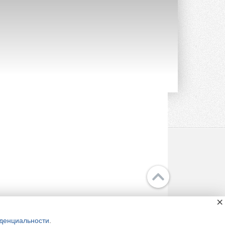
насосов NM
Усовершенствованная гидравлика
помогает снизить энергопотребление ...
30 ИЮЛЯ 2026
Группа «Теплолюкс» открыла
новую производственную
площадку
Открытие нового завода состоялось
сегодня в Мытищах ...
29 ИЮЛЯ 2026
Stiebel Eltron — спонсирует
международные соревнования
25 спортсменов, выступающих в
прыжках с трамплина и лыжном
двоеборье на международных ...
ация
29 ИЮЛЯ 2026
Новый фирменный магазин
Midea открылся в Сургуте
льское соглашение
Компания «Даичи» совместно с
онфиденциальности
партнером «Энердрим» открыла новый
фирменный магазин Midea в Сургуте ...
×
29 ИЮЛЯ 2026
денциальности
.