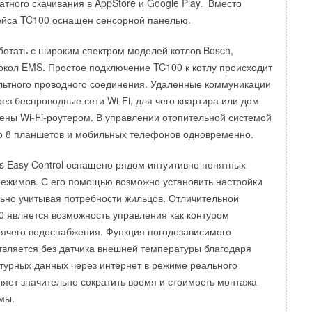
атного скачивания в AppStore и Google Play. Вместо
ть прибыль за счет увеличения объемов продаж.
ейса TC100 оснащен сенсорной панелью.
ода корпорация приобрела 49% акций испанской компании
ботать с широким спектром моделей котлов Bosch,
l, S.A. (Ficosa) с целью создания совместного производства
кол EMS. Простое подключение TC100 к котлу происходит
 для автомобилей. Развивая направление решений для
льтного проводного соединения. Удаленные коммуникации
ьства, в сентябре Panasonic открыл в пригороде Токио
ез беспроводные сети Wi-Fi, для чего квартира или дом
для ухода за возрастными пациентами, оборудованное
ны Wi-Fi-роутером. В управлении отопительной системой
ой и электроникой. В декабре 2015 года корпорация
до 8 планшетов и мобильных телефонов одновременно.
 о приобретении корпорации Hussmann, ведущего
зводителя коммерческого холодильного оборудования и
 Easy Control оснащено рядом интуитивно понятных
вок. До недавнего времени Panasonic продвигал свои
ежимов. С его помощью возможно установить настройки
 и экологичные решения для заморозки и хранения
льно учитывая потребности жильцов. Отличительной
тов преимущественно на рынках Японии, Китая и Азии.
 является возможность управления как контуром
n позволит японской корпорации воспользоваться его
орячего водоснабжения. Функция погодозависимого
 сервисными и ремонтными службами для распространения
вляется без датчика внешней температуры благодаря
оих продуктов и укрепления на рынках США и
урных данных через интернет в режиме реального
.
ляет значительно сократить время и стоимость монтажа
мы.
 объем продаж корпорации Panasonic за первые девять