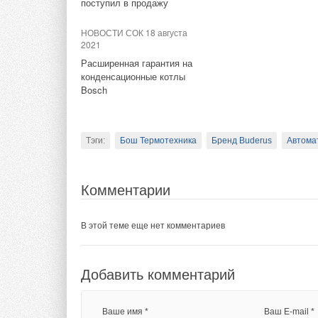
поступил в продажу
от Panasonic увеличит запас
Консолидированн
хода машин Tesla
НОВОСТИ СОК 18 августа
2021
Чистые денежные ср
Расширенная гарантия на
месяцев 2016 финан
конденсационные котлы
369,0 млрд иен год
Bosch
оборотного капитал
задолженность. На 
покупку акций ассо
Тэги:
Бош Термотехника
Бренд Buderus
Автомат
расходов - было на
аналогичном период
Комментарии
Совокупные активы 
года, сократились н
В этой теме еще нет комментариев
мартом 2015 года. 
до 3781,5 млрд иен.
Добавить комментарий
Прогноз на 2016 
Ввиду ухудшения гл
Ваше имя *
Ваш E-mail *