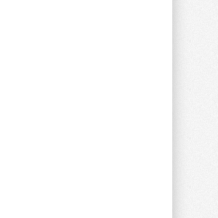
с одним общим испарителем
Исследователи предложили
конструкцию двухисточникового ...
ВЧЕРА
21-й ежегодный форум
«ЦОД-2026»
Мероприятие пройдет 2-3 сентября в
отеле Radisson Slavyanskaya. Форум
посетит более двух тысяч участников ...
ВЧЕРА
Реклама
Китайская Shenling представила
линейку тепловых насосов
«воздух-вода» на R290
Серия ThermaX R290 All-In-One
включает три модели ...
4 АВГУСТА 2026
Тепловые насосы в связке с
солнечной генерацией и
накопителем снижают
потребление на 60%
Исследователи из Италии установили ...
Ближайшие мероприятия
4 АВГУСТА 2026