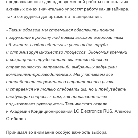
отечественных и зарубежных коллег, дадут актуальную
предназначенные для одновременной работы в нескольких
проектировщиков»: программа лояльности стартовала летом
информацию о нормативно-правовых требованиях.
активных окнах значительно упростят работу как дизайнера,
Текст комментария
2019 года и пользуется популярностью среди
так и сотрудника департамента планирования.
зарегистрировавшихся пользователей. Победитель конкурса
Уведомления отключены
отправится в Южную Корею и познакомится с процессом
«
Таким образом мы стремимся обеспечить полное
Комментарии
производства и тестирования лично, посетив завод
погружение в работу над новым высокотехнологичным
и лабораторию компании.
объектом, создав идеальные условия для труда
В этой теме еще нет комментариев
и оптимизируя множество процессов. Экономия времени
и сокращение трудозатрат являются одним из
стратегических направлений, выбранных ведущими
Добавить комментарий
компаниями-производителями. Мы учитываем все
потребности современного строительного рынка
Ваше имя *
и стараемся не только следовать им, но и предугадать
следующие вопросы к нам, как производителю
» —
Ваш E-mail *
подытоживает руководитель Технического отдела
и Академии Кондиционирования LG Electronics RUS, Алексей
Огибалов
Читайте по теме:
Текст комментария
Принимая во внимание особую важность выбора
→
BIM-модели для бытовых котлов Navien на сайте