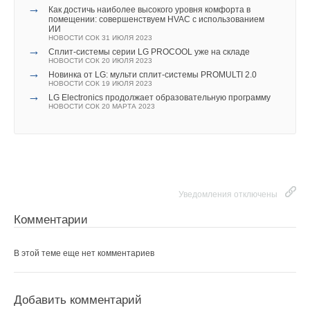
→
НОВОСТИ СОК 19 МАЯ 2026
Как достичь наиболее высокого уровня комфорта в
→
помещении: совершенствуем HVAC с использованием
LG открыла завод по производству кондиционеров в
ИИ
Индонезии
НОВОСТИ СОК 31 ИЮЛЯ 2023
НОВОСТИ СОК 28 ОКТЯБРЯ 2025
→
→
Cплит-системы серии LG PROCOOL уже на складе
LG Group обнародовала план по инвестированию 74,3
НОВОСТИ СОК 20 ИЮЛЯ 2023
млрд долларов в Южную Корею
→
НОВОСТИ СОК 28 МАРТА 2024
Новинка от LG: мульти сплит-системы PROMULTI 2.0
→
НОВОСТИ СОК 19 ИЮЛЯ 2023
LG Electronics (LG) представит решение по управлению
→
энергопотреблением на выставке IFA 2023
LG Electronics продолжает образовательную программу
НОВОСТИ СОК 23 АВГУСТА 2023
НОВОСТИ СОК 20 МАРТА 2023
→
Как достичь наиболее высокого уровня комфорта в
помещении: совершенствуем HVAC с использованием
ИИ
НОВОСТИ СОК 31 ИЮЛЯ 2023
→
Cплит-системы серии LG PROCOOL уже на складе
НОВОСТИ СОК 20 ИЮЛЯ 2023
→
Новинка от LG: мульти сплит-системы PROMULTI 2.0
НОВОСТИ СОК 19 ИЮЛЯ 2023
Уведомления отключены
→
LG Electronics продолжает образовательную программу
НОВОСТИ СОК 20 МАРТА 2023
Комментарии
В этой теме еще нет комментариев
Добавить комментарий
Уведомления отключены