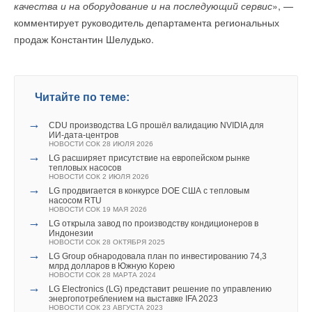
качества и на оборудование и на последующий сервис
», —
комментирует руководитель департамента региональных
продаж Константин Шелудько.
Уведомления отключены
Читайте по теме:
Комментарии
→
CDU производства LG прошёл валидацию NVIDIA для
В этой теме еще нет комментариев
ИИ-дата-центров
НОВОСТИ СОК 28 ИЮЛЯ 2026
→
LG расширяет присутствие на европейском рынке
тепловых насосов
НОВОСТИ СОК 2 ИЮЛЯ 2026
Добавить комментарий
→
LG продвигается в конкурсе DOE США с тепловым
насосом RTU
Читайте по теме:
Ваше имя *
НОВОСТИ СОК 19 МАЯ 2026
→
LG открыла завод по производству кондиционеров в
→
Индонезии
CDU производства LG прошёл валидацию NVIDIA для
НОВОСТИ СОК 28 ОКТЯБРЯ 2025
ИИ-дата-центров
→
Ваш E-mail *
НОВОСТИ СОК 28 ИЮЛЯ 2026
LG Group обнародовала план по инвестированию 74,3
→
млрд долларов в Южную Корею
LG расширяет присутствие на европейском рынке
НОВОСТИ СОК 28 МАРТА 2024
тепловых насосов
→
НОВОСТИ СОК 2 ИЮЛЯ 2026
LG Electronics (LG) представит решение по управлению
→
энергопотреблением на выставке IFA 2023
LG продвигается в конкурсе DOE США с тепловым
Текст комментария
НОВОСТИ СОК 23 АВГУСТА 2023
насосом RTU