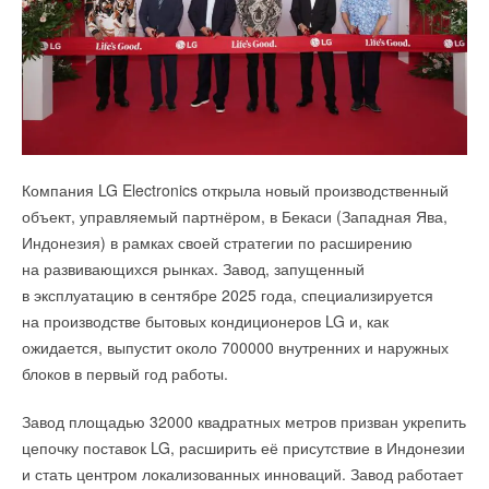
Каталог разработан на основе анализа применяемых
водоканалами IT-решений, которые показали высокую
эффективность и рекомендуются к внедрению
на предприятиях отрасли.
Согласно исследованию Urban Grade[1], ведущие
девелоперы Москвы при определении класса жилого
Данные, собранные в каталоге, представляют собой
Компания LG Electronics открыла новый производственный
комплекса на второе место поставили наличие
регулярно обновляемый онлайн-документ на 13 страницах,
объект, управляемый партнёром, в Бекаси (Западная Ява,
климатического оборудования и бренд применяемых систем
в котором содержится:
Индонезия) в рамках своей стратегии по расширению
кондиционирования. На первом месте оказались
на развивающихся рынках. Завод, запущенный
архитектурно-планировочные решения, на третьем —
Информация о наименовании IT-решения.
в эксплуатацию в сентябре 2025 года, специализируется
Данные о разработчике программного обеспечения.
качество материалов и инфраструктура.
на производстве бытовых кондиционеров LG и, как
Референц-объекты внедрения.
ожидается, выпустит около 700000 внутренних и наружных
Запись в Реестре российского программного обеспечения
Такая расстановка подчеркивает растущий тренд: системы
(при наличии).
блоков в первый год работы.
кондиционирования становятся обязательным элементом
при проектировании жилых комплексов бизнеси премиум-
Для удобства использования каталога, все IT-решения
Завод площадью 32000 квадратных метров призван укрепить
класса. По данным Urban Grade, 10
0
% опрошенных
разделены по сфере их применения в производственной
цепочку поставок LG, расширить её присутствие в Индонезии
девелоперов также отмечают рост применения
и административной деятельности водоканалов:
и стать центром локализованных инноваций. Завод работает
климатического оборудования на объектах среднего