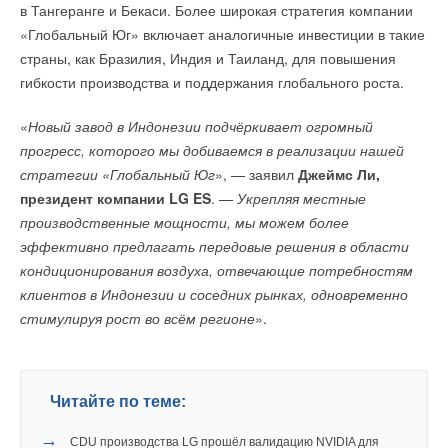
РАВВ представила ключевые вызовы для отрасли
в Тангеранге и Бекаси. Более широкая стратегия компании
водоснабжения и водоотведения России
НОВОСТИ СОК 7 АПРЕЛЯ 2026
«Глобальный Юг» включает аналогичные инвестиции в такие
→
РАВВ опубликовала свод всех принятых в 2025 году
страны, как Бразилия, Индия и Таиланд, для повышения
нормативно-правовых актов, регулирующих сферу ЖКХ
НОВОСТИ СОК 22 ЯНВАРЯ 2026
гибкости производства и поддержания глобального роста.
→
РАВВ создала отраслевой каталог промышленного
насосного оборудования
НОВОСТИ СОК 16 ДЕКАБРЯ 2025
«
Новый завод в Индонезии подчёркивает огромный
→
В Минприроды России создана межведомственная
прогресс, которого мы добиваемся в реализации нашей
группа по нормированию сбросов сточных вод
НОВОСТИ СОК 7 АВГУСТА 2025
стратегии «Глобальный Юг
», — заявил
Джеймс Ли,
→
РАВВ просит кабмин внести изменения в правила
«
Системы кондиционирования становятся стандартом:
президент компании LG ES
. —
Укрепляя местные
предоставления субсидий
это уже обязательный элемент проектирования. В
НОВОСТИ СОК 20 МАЯ 2025
производственные мощности, мы можем более
→
В РАН состоялось первое заседание рабочей группы по
будущем они будут восприниматься как must-have
эффективно предлагать передовые решения в области
водоснабжению и водоотведению
НОВОСТИ СОК 3 АПРЕЛЯ 2025
в большинстве проектов, что мы видим уже сейчас
кондиционирования воздуха, отвечающие потребностям
→
РАВВ начала разработку отраслевого Положения
в государственных программах здравоохранения
клиентов в Индонезии и соседних рынках, одновременно
НОВОСТИ СОК 29 ЯНВАРЯ 2025
→
и образования
», — подчеркнула на конференции
Анастасия
стимулируя рост во всём регионе
».
РАВВ – о бюджетном обеспечении проектов ВКХ
НОВОСТИ СОК 6 ДЕКАБРЯ 2024
Кременчук
, директор по развитию эко-системы Urban
и главный редактор информационно-аналитических
порталов Arendator.ru, Urbanus.ru, Cottage.ru, Skladno.ru.
Читайте по теме:
На конференции рассказали, что VRF-системы и чиллеры
→
CDU производства LG прошёл валидацию NVIDIA для