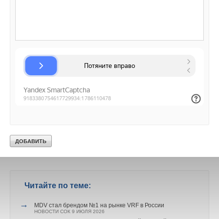
ГК «АЯК»
— №1 в мире среди дистрибьюторов
оригинальных брендов Midea Building Technologies по
объему продаж в 2024 году, первая российская компания
в истории климатического рынка с таким статусом. Компания
получила премию Best VRF Sales Contributor Award за
лучшие продажи VRF-систем среди дистрибьюторов
оригинальных брендов Midea и премию Best Channel
Developer Award за выдающиеся результаты в развитии
дилерской сети и каналов сбыта.
[1]
Urban Grade
— Единственная система сертификации
новостроек в России, оценивающая объекты по более чем
300 критериям
Читайте по теме:
→
MDV стал брендом №1 на рынке VRF в России
НОВОСТИ СОК 9 ИЮЛЯ 2026