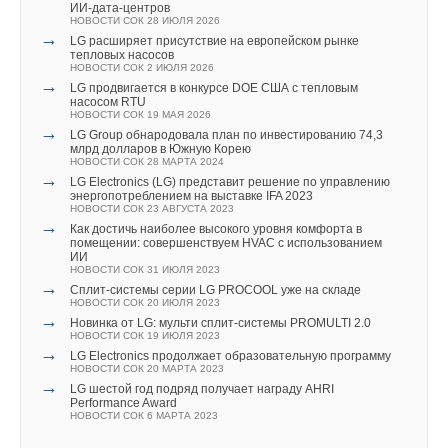
становятся не только важным элементом комфорта, но
Уведомления отключены
ИИ-дата-центров
НОВОСТИ СОК 28 ИЮЛЯ 2026
и ключевым фактором для девелоперов жилой
→
LG расширяет присутствие на европейском рынке
Комментарии
и коммерческой недвижимости, повышающим ценность
тепловых насосов
НОВОСТИ СОК 2 ИЮЛЯ 2026
и привлекательность объектов на рынке. Этот тренд, в числе
→
LG продвигается в конкурсе DOE США с тепловым
В этой теме еще нет комментариев
прочего, активизирует рынок промышленных климатических
насосом RTU
НОВОСТИ СОК 19 МАЯ 2026
систем и поддерживает его рост.
→
LG Group обнародовала план по инвестированию 74,3
млрд долларов в Южную Корею
Добавить комментарий
НОВОСТИ СОК 28 МАРТА 2024
«
По сравнению с рекордным прошлым годом, рынок
→
LG Electronics (LG) представит решение по управлению
бытовых сплит-систем-2025 сокращается. Однако, объем
энергопотреблением на выставке IFA 2023
Ваше имя *
НОВОСТИ СОК 23 АВГУСТА 2023
промышленных решений продолжает расти. В этом году
→
Как достичь наиболее высокого уровня комфорта в
мы ожидаем объем на уровне 2024 года — около 1800 МВт
помещении: совершенствуем HVAC с использованием
ИИ
Ваш E-mail *
холода, а в 2026 году рынок превысит 2000 МВт
», —
НОВОСТИ СОК 31 ИЮЛЯ 2023
→
отметил
Георгий Литвинчук
, руководитель «Литвинчук
Cплит-системы серии LG PROCOOL уже на складе
НОВОСТИ СОК 20 ИЮЛЯ 2023
Маркетинг», маркетингового агентства.
→
Новинка от LG: мульти сплит-системы PROMULTI 2.0
НОВОСТИ СОК 19 ИЮЛЯ 2023
Текст комментария
→
LG Electronics продолжает образовательную программу
НОВОСТИ СОК 20 МАРТА 2023
→
LG шестой год подряд получает награду AHRI
Performance Award
НОВОСТИ СОК 6 МАРТА 2023