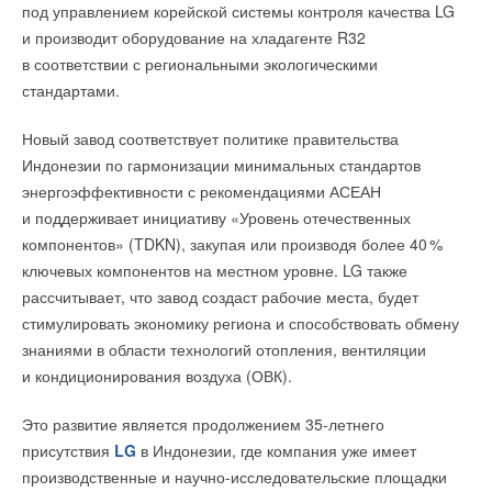
под управлением корейской системы контроля качества LG
сегмента.
Работа с абонентами.
и производит оборудование на хладагенте R32
АСУ ТП (автоматизированная система управления
в соответствии с региональными экологическими
технологическими процессами).
Эти данные были представлены на деловой конференции
ГК
АСУП (автоматизированная система управления
стандартами.
«АЯК»
— эксклюзивного дистрибьютора климатического
производственными процессами).
оборудования MDV в России и странах ближнего зарубежья.
Финансово-хозяйственное управление ресурсами.
Новый завод соответствует политике правительства
Информационная безопасность и защита критической
Компания обеспечивает поставки систем
Индонезии по гармонизации минимальных стандартов
инфраструктуры.
кондиционирования для жилой, коммерческой
энергоэффективности с рекомендациями АСЕАН
Кадровое развитие.
и промышленной недвижимости. По данным маркетингового
Интеграция с внешними информационными системами.
и поддерживает инициативу «Уровень отечественных
агентства «Литвинчук Маркетинг», исследующего HVAC-
Технологии информационного моделирования (ТИМ).
компонентов» (TDKN), закупая или производя более 4
0
%
рынок, MDV входит в число лидеров: по итогам импорта за
ключевых компонентов на местном уровне. LG также
Загрузить каталог IT-решений для водоканалов >>
период с апреля 2024 по март 2025 года бренд занял 1
3
%
рассчитывает, что завод создаст рабочие места, будет
российского рынка VRF-систем в штуках и 1
9
% рынка
стимулировать экономику региона и способствовать обмену
ИСТОЧНИК:
РАВВ
чиллеров в кВт.
знаниями в области технологий отопления, вентиляции
и кондиционирования воздуха (ОВК).
Читайте по теме:
Это развитие является продолжением 35-летнего
→
Опубликовано учебно-методическое пособие РАВВ для
присутствия
LG
в Индонезии, где компания уже имеет
водоканалов
НОВОСТИ СОК 1 ИЮНЯ 2026
производственные и научно-исследовательские площадки
→