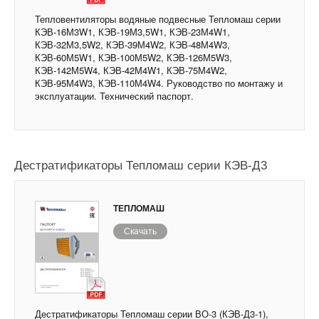
Тепловентиляторы водяные подвесные Тепломаш серии
КЭВ-16М3W1, КЭВ-19М3,5W1, КЭВ-23М4W1,
КЭВ-32М3,5W2, КЭВ-39М4W2, КЭВ-48М4W3,
КЭВ-60М5W1, КЭВ-100М5W2, КЭВ-126М5W3,
КЭВ-142М5W4, КЭВ-42М4W1, КЭВ-75М4W2,
КЭВ-95М4W3, КЭВ-110М4W4. Руководство по монтажу и
эксплуатации. Технический паспорт.
Дестратификаторы Тепломаш серии КЭВ-Д3
ТЕПЛОМАШ
Скачать
Дестратификаторы Тепломаш серии ВО-3 (КЭВ-Д3-1),