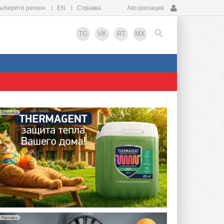
ыберите регион
EN
Справка
Авторизация
TG
VK
RT
MX
EN
Реклама
Реклама