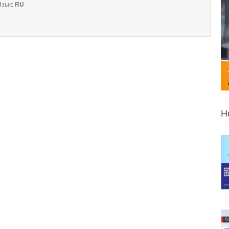
зык:
RU
Н