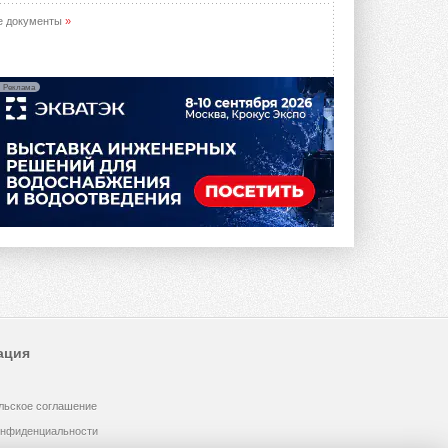
е документы
»
Реклама
ация
льское соглашение
онфиденциальности