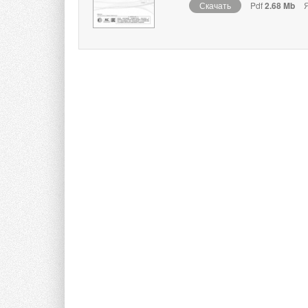
Скачать
Pdf
2.68 Mb
Я