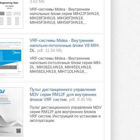
3.63 Mb
VRF-системы Midea - Внутренние
напольные блоки серии MIH22F3HN18,
MIH28F3HN18, MIH36F3HN18,
MIH45F3HN18, MIH56F3HN18,...
VRF-системы Midea - Внутренние
напольно-потолочные блоки V8 MIH-
DL.
pdf, 11.54 Mb
VRF-системы Midea - Внутренние
напольно-потолочные блоки серии MIH-
DL: MIH36DLHN18, MIH45DLHN18,
MIH56DLHN18, MIH71DLHN18,...
Пульт дистанционного управления
MDV серии RM12F для внутренних
блоков VRF систем.
pdf, 9.45 Mb
Пульт дистанционного управления MDV
серии RM12F для внутренних блоков
VRF систем. Инструкция по установке и
эксплуатации.