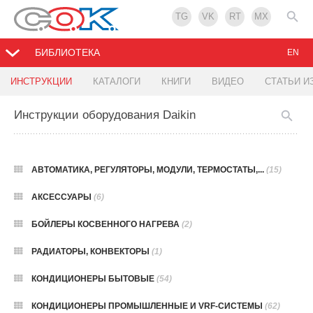
TG
VK
RT
MX
БИБЛИОТЕКА
EN
ИНСТРУКЦИИ
КАТАЛОГИ
КНИГИ
ВИДЕО
СТАТЬИ И
Инструкции оборудования Daikin
АВТОМАТИКА, РЕГУЛЯТОРЫ, МОДУЛИ, ТЕРМОСТАТЫ,...
(15)
АКСЕССУАРЫ
(6)
БОЙЛЕРЫ КОСВЕННОГО НАГРЕВА
(2)
РАДИАТОРЫ, КОНВЕКТОРЫ
(1)
КОНДИЦИОНЕРЫ БЫТОВЫЕ
(54)
КОНДИЦИОНЕРЫ ПРОМЫШЛЕННЫЕ И VRF-СИСТЕМЫ
(62)