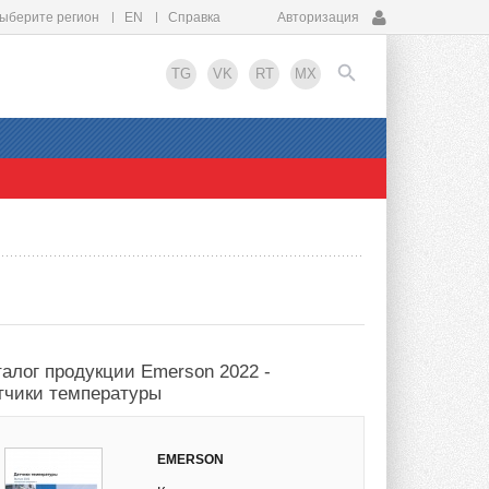
ыберите регион
EN
Справка
Авторизация
TG
VK
RT
MX
EN
талог продукции Emerson 2022 -
тчики температуры
EMERSON