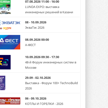
07.08.2026 11:00 - 16:00
LUNDA EXPO: выставка
СИЭНПИ РУС представила
инженерных решений в Казани
новую серию консольных
насосов NM
Усовершенствованная гидравлика
08 - 10.09.2026
помогает снизить энергопотребление ...
ЭкваТэк 2026
30 ИЮЛЯ 2026
Группа «Теплолюкс» открыла
08.09.2026 00:00
новую производственную
А-ФЕСТ
площадку
Открытие нового завода состоялось
сегодня в Мытищах ...
10.09.2026 09:30 - 17:30
29 ИЮЛЯ 2026
48-й Форум инженерных систем в
Stiebel Eltron — спонсирует
Москве
международные соревнования
25 спортсменов, выступающих в
29.09 - 02.10.2026
прыжках с трамплина и лыжном
двоеборье на международных ...
Выставка - Форум 100+ TechnoBuild
29 ИЮЛЯ 2026
2026
Новый фирменный магазин
Midea открылся в Сургуте
06 - 09.10.2026
Компания «Даичи» совместно с
КОТЛЫ И ГОРЕЛКИ - 2026
партнером «Энердрим» открыла новый