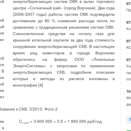
ой
энергосберегающих систем ОВК в залах торгового
07
всей территории несколько чаще других
ие
центра «Солнечный рай» (город Воронеж). Два года
Пр
наблюдается ветер юго-западного и западного
 в
(2006-2007 годы) работы систем ОВК подтвердили
направлений. Основным фактором, определяющим
ой
ий
достижение до 80 % снижения расхода тепла по
07
режим ветра в холодный период года, является
ом
ый
сравнению с традиционным решением систем ОВК.
Ко
западно-восточный перенос, обусловленный общей
ии
ия
Сэкономленные средства на оплату газа для
циркуляцией атмосферы. Зимой направление ветра
и)
ах
крышной котельной окупили за два года стоимость
07
определяется югозападной периферией сибирского
 —
сооружения энергосберегающей СКВ. В настоящее
RO
антициклона. В теплую половину года наблюдаются
ти
время ряд инвесторов в городе Воронеже
ветры разного направления с преобладанием
го
ой
обратились на фирму ООО «Локальные
07
северных и северо-западных ветров. Применение
ся
ЭнергоСистемы» с запросами по применению
Ра
ветровой энергии на сегодняшний день
 В
энергосберегающих СКВ, подробное описание
пр
ся
нецелесообразно для Владимирской области из-за
ре
которых и методы их расчета изложены в
In
ки
малой средней скорости ветра (3,5 м/с) на
ый
монографии [4].
ки
территории области [6].
ке
10
ет
Мо
да
ой
560). Клязьма впадает в Оку на юго-восточной
им
С
= 3 600 000 × 0,5 = 1 800 000 руб/год.
т.утл
ЭС
окраине по границе с Нижегородской областью.
 в