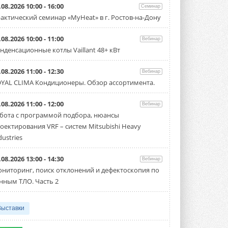
.08.2026 10:00 - 16:00
США запретили использование
Семинар
иностранных инверторов
актический семинар «MyHeat» в г. Ростов-на-Дону
28 июля 2026 года Федеральная
комиссия по связи США (FCC) обновила
.08.2026 10:00 - 11:00
свой специальный перечень Covered ...
Вебинар
31 ИЮЛЯ 2026
нденсационные котлы Vaillant 48+ кВт
Уже через месяц в России
.08.2026 11:00 - 12:30
Вебинар
можно будет устанавливать
YAL CLIMA Кондиционеры. Обзор ассортимента.
солнечные панели в МКД
С 1 сентября снимается запрет на
микрогенерацию в многоквартирных ...
.08.2026 11:00 - 12:00
Вебинар
30 ИЮЛЯ 2026
бота с программой подбора, нюансы
оектирования VRF – систем Mitsubishi Heavy
Канальные вентиляторы с ЕС-
двигателями Sysimple TRS EC
dustries
Poti
Новинка от Системэйр —
.08.2026 13:00 - 14:30
прямоугольный канальный ...
Вебинар
30 ИЮЛЯ 2026
ниторинг, поиск отклонений и дефектоскопия по
нным ТЛО. Часть 2
Краска для окон: как выбрать
состав, который не
растрескается после первой
Выставки
зимы
Частые вопросы о краске для окон ...
30 ИЮЛЯ 2026