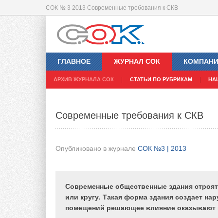
СОК № 3 2013 Современные требования к СКВ
Возобновляемые источники энерги
ГЛАВНОЕ
ЖУРНАЛ СОК
КОМПАН
Опубликовано в журнале
СОК №3 | 2013
АРХИВ ЖУРНАЛА СОК
СТАТЬИ ПО РУБРИКАМ
НА
Здесь наиболее целесообразным является 
Современные требования к СКВ
солнечной, гидро- и биоэнергии, а также 
низкопотенциальной теплоты.
Опубликовано в журнале
СОК №3 | 2013
Стратегическая задача, поставленн
Президентом и Правительством России пер
Современные общественные здания строят
обществом и государством, заключается в то
или кругу. Такая форма здания создает нар
чтобы определить пути более эффективно
помещений решающее влияние оказывают 
использования природных энергетических ресурс