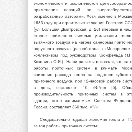
относят гидроэнергетические агрегаты мощност
экономической и экологической целесообразнос
до 100 кВт, а к малым — от 100 кВт до 10 МВт.
применения новаций по энергосбережени
последние годы достигнут значительн
разработанных авторами. Хотя именно в Москве
технический прогресс в разработке мал
1983 году при строительстве здания Госстроя СС
гидроагрегатов, в том числе в России, что открыв
(ул. Большая Дмитровская, д. 28) впервые в наш
новые возможности для возрождения мал
стране применена система утилизации тепло
гидроэнергетики. Разработанное оборудован
вытяжного воздуха на нагрев саннормы приточно
удовлетворяет повышенным техническ
наружного воздуха (разработана в «Моспроекте-
требованием, в том числе: обеспечива
коллективом под руководством Кронфельда Я.Г
возможность работы установок, как в автономн
Кокорина О.Я.). Наши расчеты показали, что за г
режиме, так и на местную электросеть, полност
работы приточных систем в климате Моск
автоматизировано и не требует постоянно
снижение расхода тепла на подогрев кубомет
присутствия обслуживающего персонала, облада
приточного воздуха, при 12-часовой работе сист
повышенным ресурсом работы (до 40 лет, п
в день, составляет 10 кВт/год [5]. Общ
межремонтных периодах до 5 лет) [1].
производительность приточных систем в эт
здании, ныне занимаемым Советом Федерац
Основные реки области — Клязьма и Ока.
России, составляет 360 тыс. м
3
/ч.
территории области протекают сотни больших
малых рек, общей протяженностью более 8,6 ты
Следовательно годовая экономия тепла от Т
км (их количество вместе с ручьями доходит 
за год работы приточных систем: