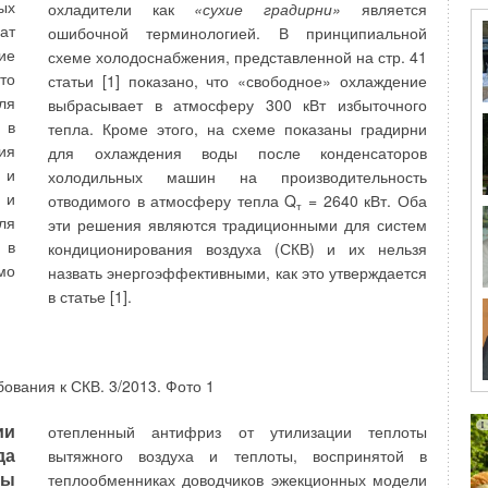
ых
охладители как
«сухие градирни»
является
ом
области среднегодовая инсоляция на
ат
ошибочной терминологией. В принципиальной
горизонтальную поверхность составляет 2,9
ие
схеме холодоснабжения, представленной на стр. 41
кВт/(м
2
⋅сут.). С мая по сентябрь среднесуточная
то
статьи [1] показано, что «свободное» охлаждение
ис
инсоляция на горизонтальную поверхность
ля
выбрасывает в атмосферу 300 кВт избыточного
 в
составляет 4,6 кВт/(м
2
⋅сут.) [3]. Исходя из этого
 в
тепла. Кроме этого, на схеме показаны градирни
мы
можно сделать вывод, что при установке солнечных
ия
для охлаждения воды после конденсаторов
и.
коллекторов общей площадью 10 м, в летнее время
 и
холодильных машин на производительность
об
можно обеспечить горячей водой восемь человек
 и
отводимого в атмосферу тепла Q
= 2640 кВт. Оба
т
ии
[5]. В зимний период года для поддержания
ля
эти решения являются традиционными для систем
бесперебойного горячего водоснабжения и
 в
кондиционирования воздуха (СКВ) и их нельзя
отопления недостаточно. При совмещении
мо
назвать энергоэффективными, как это утверждается
ия
гелиосистем с традиционными источниками
в статье [1].
ее
теплоснабжения (отопительные котлы работающих
ки
на природном газе, дровах, мазуте, пеллетах),
и,
использованием современных теплоизоляционных
ия
материалов в конструкции дома. Применение этих
ть
методов позволит значительно сократить затраты на
 и
отопление и горячее водоснабжение в зимний
ии
отепленный антифриз от утилизации теплоты
ом
период года.
да
вытяжного воздуха и теплоты, воспринятой в
же
ры
теплообменниках доводчиков эжекционных модели