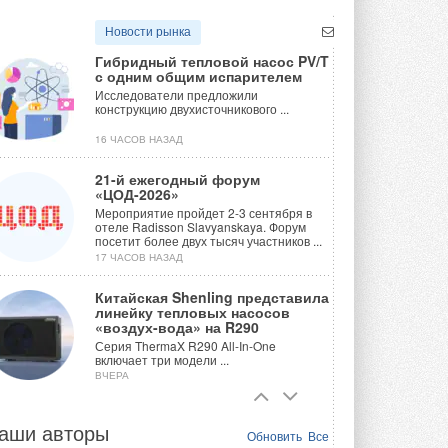
Новости рынка
Гибридный тепловой насос PV/T
с одним общим испарителем
Исследователи предложили
конструкцию двухисточникового ...
16 ЧАСОВ НАЗАД
21-й ежегодный форум
«ЦОД-2026»
Мероприятие пройдет 2-3 сентября в
отеле Radisson Slavyanskaya. Форум
посетит более двух тысяч участников ...
17 ЧАСОВ НАЗАД
Китайская Shenling представила
линейку тепловых насосов
«воздух-вода» на R290
Серия ThermaX R290 All-In-One
включает три модели ...
ВЧЕРА
Тепловые насосы в связке с
солнечной генерацией и
аши авторы
Обновить
Все
накопителем снижают