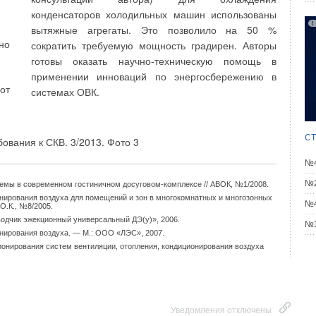
конденсаторов холодильных машин использованы
вытяжные агрегаты. Это позволило на 50 %
ть
растительные отходы, лигнин, твердые бытовые
но
сократить требуемую мощность градирен. Авторы
ся
отходы) и разработки газогенераторов различных
готовы оказать научно-техническую помощь в
ии
типов ведутся в Лесотехнической Академии,
применении инноваций по энергосбережению в
Академии коммунального хозяйства. Целевой
от
системах ОВК.
программой «Экологически чистая энергетика» как
ы.
одно из приоритетных направлений предусмотрена
ых
разработка и организация серийного выпуска
СТ
 и
газогенераторов [7].
й,
№4
й,
Использование энергии биомассы может
№2
темы в современном гостиничном досуговом-комплексе // АВОК, №1/2008.
ва
конвертироваться в технически удобные виды
нирования воздуха для помещений и зон в многокомнатных и многозонных
№4
ых
топлива или использоваться для получения энергии
О.К., №8/2005.
одчик эжекционный универсальный ДЭ(у)», 2006.
ей
путем термохимической (сжигание, пиролиз,
№3
нирования воздуха. — М.: ООО «ЛЭС», 2007.
й,
газификация) и (или) биологической конверсии. При
онирования систем вентиляции, отопления, кондиционирования воздуха
ов
этом используются древесные и другие
растительные, а также органические отходы, в том
числе городской мусор, отходы животноводства и
ет
птицеводства [4].
Уведомления отключены
х.