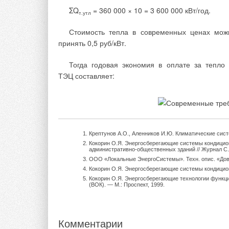
ΣQ
= 360 000 × 10 = 3 600 000 кВт/год.
т.утл
Экономическая целесообразнос
Стоимость тепла в современных ценах мож
применения ТНУ определяет
принять 0,5 руб/кВт.
отношением стоимости электроэнерг
к стоимости топлива
Тогда годовая экономия в оплате за тепло 
ТЭЦ составляет:
Рациональное использование биомасс
Реальная возможность экономии традиционн
топлив может быть достигнута в ближайшее время
на перспективу за счет утилизации отходов лесно
деревообрабатывающей, гидролизно
Крептунов А.О., Аленников И.Ю. Климатические сис
сельскохозяйственного производст
Кокорин О.Я. Энергосберегающие системы кондицио
(животноводства и птицеводства), осадков сточн
административно-общественных зданий // Журнал С.
ООО «Локальные ЭнергоСистемы». Техн. опис. «Дов
вод, органических отходов ряда отрасл
Кокорин О.Я. Энергосберегающие системы кондицио
промышленности, в том числе пищево
Кокорин О.Я. Энергосберегающие технологии функци
мясомолочной, а также твердых отход
(ВОК). — М.: Проспект, 1999.
коммунального хозяйства.
Владимирская область не располага
Комментарии
большими залежами полезных ископаемы