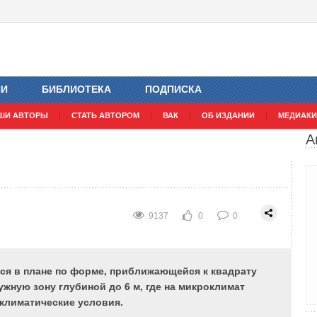
и во Владимирской области
ИИ
БИБЛИОТЕКА
ПОДПИСКА
11240
0
0
ШИ АВТОРЫ
СТАТЬ АВТОРОМ
ВАК
ОБ ИЗДАНИИ
МЕДИАКИ
А
применение в качестве альтернативных источников -
проведение анализа по использованию
9137
0
0
ая
исследований органическое топливо к 2020 году
ед
может удовлетворить запросы мировой энергетики
ся в плане по форме, приближающейся к квадрату
м,
только частично. Остальная часть
ужную зону глубиной до 6 м, где на микроклимат
го
энергопотребности может быть удовлетворена за
климатические условия.
ов
счет других источников энергии — нетрадиционных