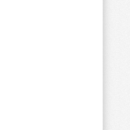
оборудования
Проект реализует компания «ВЕЗА» ...
28 ИЮЛЯ 2026
Ридан объявил о старте продаж
автоматического
балансировочного клапана
Клапан APT‑R3 производится на заводе
в Лешково (Московская область) ...
27 ИЮЛЯ 2026
Шумоглушители собственного
производства от компании
TURKOV
Новая линейка пластинчатых
прямоугольных шумоглушителей ...
27 ИЮЛЯ 2026
Aquatherm Almaty 2026:
ключевая платформа для
развития инженерных систем
Центральной Азии
С 2 по 4 сентября 2026 года в Алматы ...
27 ИЮЛЯ 2026
ВИЭ обойдут уголь по