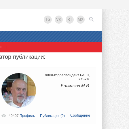
TG
VK
RT
MX
Т
втор публикации:
EN
член-корреспондент РАЕН,
к.с.-х.н.
Балмазов М.В.
Сообщение
40407
Профиль
Публикации (9)