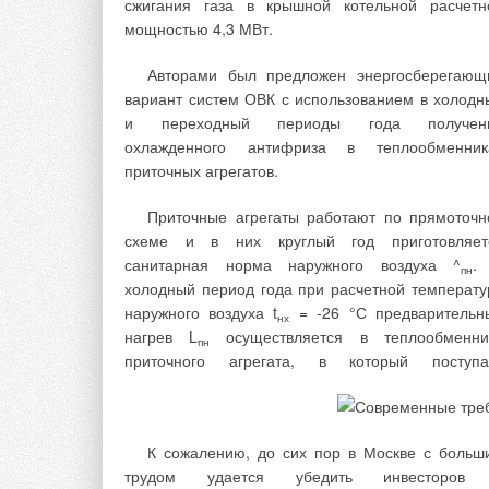
сжигания газа в крышной котельной расчетн
государственное значение [4]. Развит
мощностью 4,3 МВт.
ветроэнергетики в мире набирает обороты, что
значительной мере определяется забот
Авторами был предложен энергосберегающ
большинства стран о своем экологическ
вариант систем ОВК с использованием в холодн
благополучии. Возобновляемые источники энерг
и переходный периоды года получен
(такие, как ветроэнергетические установк
охлажденного антифриза в теплообменник
обладают положительными качествами
приточных агрегатов.
неисчерпаемостью и экологической чистотой. Э
два качества и послужили причиной бурно
Приточные агрегаты работают по прямоточн
развития ветроэнергетики за последнее время.
схеме и в них круглый год приготовляет
санитарная норма наружного воздуха ^
.
пн
Солнечная энергия рассматривает
холодный период года при расчетной температу
сегодня как наиболее технологичес
наружного воздуха t
= -26 °С предварительн
нх
доступный и экономичес
нагрев L
осуществляется в теплообменни
пн
приточного агрегата, в который поступа
Энергия воды.
В соответствии с общепринят
К сожалению, до сих пор в Москве с больш
международной классификацией к микро-Г
трудом удается убедить инвесторов