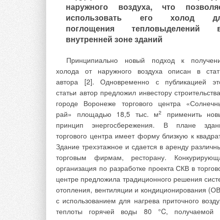
величиной солнечной радиации.
наружного воздуха, что позволя
использовать его холод д
поглощения тепловыделений 
внутренней зоне зданий
Ветроэнергетика.
Возможность использован
энергии ветра давно привлекает вниман
Принципиально новый подход к получен
человека. Ветровая энергия по своей сути являет
холода от наружного воздуха описан в стат
энергией Солнца, преобразованной в кинетическ
автора [2]. Одновременно с публикацией эт
энергию движущихся воздушных масс. Она широ
статьи автор предложил инвестору строительства
использовалась еще в древности в Египте и 
городе Воронеже торгового центра «Солнечн
Ближнем
рай» площадью 18,5 тыс. м
2
применить нов
принцип энергосбережения. В плане здан
Востоке для привода мельниц и водоподъемн
торгового центра имеет форму близкую к квадрат
устройств. В США на рубеже Х1Х-ХХ веков д
Здание трехэтажное и сдается в аренду различн
перекачки воды, привода различных механизмов
торговым фирмам, ресторану. Конкурирующ
выработки электроэнергии использовалось около
организация по разработке проекта СКВ в торгов
млн ветровых установок [4]. В Европе ветрян
центре предложила традиционного решения сист
мельница появилась еще во времена крестов
отопления, вентиляции и кондиционирования (ОВ
походов (начало XII века). В России количест
с использованием для нагрева приточного возду
ветряных мельниц к началу XX века стало весь
теплоты горячей воды 80 °C, получаемой 
значительным, и их использование приобре