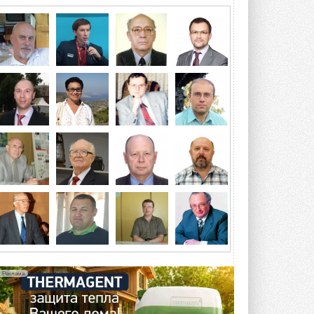
потребление на 60%
Исследователи из Италии установили ...
ВЧЕРА
«РУСКЛИМАТ Fest 2026» в Уфе
собрал свыше 700 профи
климатической отрасли
Организатором выступил торгово-
производственный холдинг ...
3 АВГУСТА 2026
«Датарк» испытал модульный
ЦОД с плотностью 54 кВт на
стойку
Испытания прошли на собственной
производственной площадке и были ...
3 АВГУСТА 2026
Samsung выпускает VRF-
систему DVM на R32
Линейка включает семь типоразмеров
производительностью от 22,4 до 56 кВт.
Суммарная длина трубопроводов ...
Реклама
3 АВГУСТА 2026
«СиСофт Девелопмент» подвел