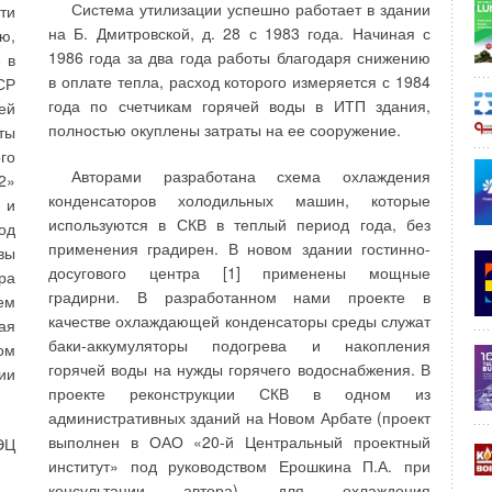
ью
Крупнейшие притоки Клязьмы: Шерна (с притоком
Система утилизации успешно работает в здании
ти
 В
Молокча), Киржач (с притоками Большой и Малый
на Б. Дмитровской, д. 28 с 1983 года. Начиная с
ю,
ый
Киржач), Пекша, Колокша, Нерль, Судогда, Уводь,
1986 года за два года работы благодаря снижению
 в
ых
Лух, Суворощь, притоки Оки: Гусь, Унжа и Ушна,
в оплате тепла, расход которого измеряется с 1984
СР
ает
близ Александрова берет начало приток Волги река
года по счетчикам горячей воды в ИТП здания,
ей
ой
Дубна. Река Ока в пределах области судоходна на
полностью окуплены затраты на ее сооружение.
ты
ие
всем протяжении (157 км). Реки области имеют
го
им
равнинный характер течения, широкие долины и
Авторами разработана схема охлаждения
2»
ет
извилистые русла. Водный режим рек
конденсаторов холодильных машин, которые
 и
ом
характеризуется высоким весенним половодьем,
используются в СКВ в теплый период года, без
од
ью
низкой летне-осенней меженью с отдельными
применения градирен. В новом здании гостинно-
вы
го
паводками в период сильных дождей [2].
досугового центра [1] применены мощные
ра
ет
градирни. В разработанном нами проекте в
ем
При соответствующем анализе водных
ри
качестве охлаждающей конденсаторы среды служат
ая
источников, в частности малых рек (шириной от 1,5
баки-аккумуляторы подогрева и накопления
ом
до 3 м), мини и микро гидроэлектростанции
горячей воды на нужды горячего водоснабжения. В
ии
По
возможно использовать на территории
проекте реконструкции СКВ в одном из
 и
Владимирской области для энергоснабжения
административных зданий на Новом Арбате (проект
с.
отдельных микрорайонов области.
выполнен в ОАО «20-й Центральный проектный
ЭЦ
до
институт» под руководством Ерошкина П.А. при
консультации автора) для охлаждения