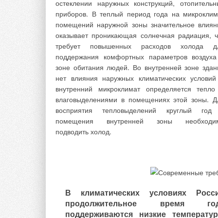
остеклении наружных конструкций, отопительн
области газ в топливно-энергетическ
приборов. В теплый период года на микроклим
балансе занимает более 90 %
помещений наружной зоны значительное влиян
оказывает проникающая солнечная радиация, ч
Внедрение технологий позволяющих 
требует повышенных расходов холода д
пользовать возобновляемые источники энергии
поддержания комфортных параметров воздуха
значительной мере позволит сократить объе
зоне обитания людей. Во внутренней зоне здан
потребления традиционных источников энерги
нет влияния наружных климатических условий
Каково же положение с традиционными воз
внутренний микроклимат определяется тепло
новляемыми источниками на террито р
влаговыделениями в помещениях этой зоны. Д
Владимирской области?
восприятия тепловыделений круглый год
помещения внутренней зоны необходи
Солнечная энергетика.
Солнечная энерг
подводить холод.
рассматривается сегодня как наибол
технологически доступный и экономичес
целесообразный вид возобновляемой энерги
использование которой для теплоснабжен
сооружений было бы неверно ограничива
районами только с теплым климатом
В климатических условиях Росс
достаточными с общепринятых позиций числ
продолжительное время го
безоблачных дней солнечного сияния, а так
поддерживаются низкие температу