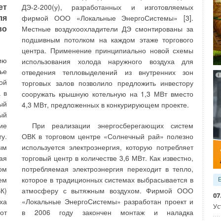
ет
ДЭ-2-200(у), разработанных и изготовляемых
ля
фирмой ООО «Локальные ЭнергоСистемы» [3].
во
Местные воздухоохладители ДЭ смонтированы за
подшивным потолком на каждом этаже торгового
целесообразный вид возобновляемой
ия
центра. Применение принципиально новой схемы
энергии
ие
ию
использования холода наружного воздуха для
ся
ье
отведения тепловыделений из внутренних зон
Климат Владимирской области определяется ее
ую
ой
торговых залов позволило предложить инвестору
географическим положением, от которого зависит
ко
 в
сооружать крышную котельную на 1,3 МВт вместо
поступление солнечного тепла, и движение
на
ый
4,3 МВт, предложенных в конкурирующем проекте.
воздушных масс разного происхождения, как
ый
морских и континентальных умеренных широт, так и
ие
При реализации энергосберегающих систем
ых
арктических (с соседних территорий Западной
у.
ОВК в торговом центре «Солнечный рай» полезно
ля
Европы, Средней и Северной Азии и акваторий
ым
используется электроэнергия, которую потребляет
 и
Атлантического и Северного Ледовитого океанов)
ая
торговый центр в количестве 3,6 МВт. Как известно,
 6
[2].
ом
потребляемая электроэнергия переходит в тепло,
ая
ем
которое в традиционных системах выбрасывается в
Для Владимирской области средняя годовая
ых
К)
атмосферу с вытяжным воздухом. Фирмой ООО
скорость ветра составляет 3,5 м/с [6]. Такая
07
во
ха
«Локальные ЭнергоСистемы» разработан проект и
скорость характерна для ровных, относительно
Ус
ма
от
в 2006 году закончен монтаж и наладка
открытых мест лесной зоны. В среднем за год по
ло