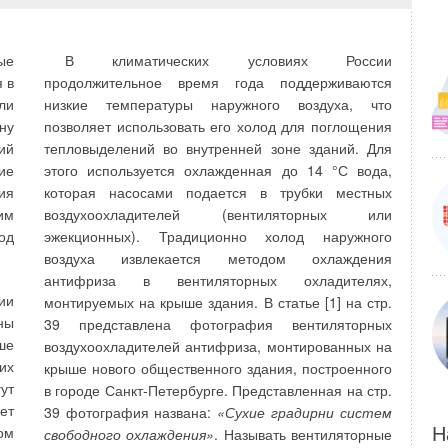
ны
и возобновляемых [1].
го
В ближайшие десятилетия возобнов ляемые
го
ые
В климатических условиях России
источники энергии составят до стойную
ри
 в
продолжительное время года поддерживаются
конкуренцию потребляемым традиционным
ак
ли
низкие температуры наружного воздуха, что
ресурсам и будут вно сить существенный вклад в
ое
ну
позволяет использовать его холод для поглощения
мировой энергетический баланс, обеспечивая тем
ет
ий
тепловыделений во внутренней зоне зданий. Для
самым замещение истощающихся запа сов
ых
ие
этого используется охлажденная до 14 °С вода,
органического топлива и экологиче ское
во
ия
которая насосами подается в трубки местных
оздоровление окружающей среды На сегодняшний
о-
им
воздухоохладителей (вентиляторных или
день во Владимирской области нетрадиционные
од
эжекционных). Традиционно холод наружного
возобновляе мые источники энергии используются в
воздуха извлекается методом охлаждения
го
меньшей степени, чем в Московской области. В
антифриза в вентиляторных охладителях,
то
настоящее время нетрадиционные возобновляемы
ии
монтируемых на крыше здания. В статье [1] на стр.
ва
источники энергии занимают малую часть в топ
ны
39 представлена фотография вентиляторных
ой
ливно-энергетическом балансе области
ше
воздухоохладителей антифриза, монтированных на
ых
их
крыше нового общественного здания, построенного
ут
в городе Санкт-Петербурге. Представленная на стр.
ет
39 фотография названа:
«Сухие градирни систем
ом
Н
свободного охлаждения»
. Называть вентиляторные
ой
Согласно метеоданным по Владимирской