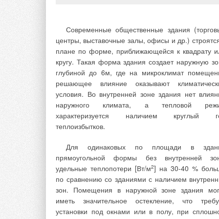
как важнейшего национального достояния стра
для существенного повышения производимо
социально-ориентированного внутреннего валово
Современные общественные здания (торгов
продукта (ВВП) и качества жизни населения п
центры, выставочные залы, офисы и др.) строятся
снижении удельных энергетических и, к
плане по форме, приближающейся к квадрату и
следствие, материальных затрат общества на св
кругу. Такая форма здания создает наружную зо
развитие. Владимирская область не име
глубиной до 6м, где на микроклимат помещен
собственных источников традиционн
решающее влияние оказывают климатическ
энергоресурсов. В настоящее время 
условия. Во внутренней зоне здания нет влиян
Владимирской области газ в топливн
наружного климата, а тепловой реж
энергетическом балансе занимает более 90 %.
характеризуется наличием круглый г
теплоизбытков.
При существующем уровне научно-техническо
прогресса энергопотребление может быть покры
Для одинаковых по площади в здан
лишь за счет использования органического топли
прямоугольной формы без внутренней зо
(уголь, нефть, газ), гидроэнергии и атомн
удельные теплопотери [Вт/м
2
] на 30-40 % боль
энергии. Однако, по результатам многочисленн
по сравнению со зданиями с наличием внутренн
зон. Помещения в наружной зоне здания мог
иметь значительное остекление, что требу
установки под окнами или в полу, при сплошн
В настоящее время во Владимирск