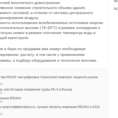
ято считать, что больший вред экологической обстановке
№4
логией монолитного домостроения;
ый сектор и транспорт. Но при этом забывают о том, что
твенное снижение строительного объема здания,
№3
е постройки и сооружения, система теплоснабжения
емого системой, в отличие от системы центрального
ущественными источниками загрязнения окружающей
ционирования воздуха;
жность использования возобновляемых источников энергии
 энергосберегающей изоляции ROCKWOOL приводит к
 относительно высоких (19–20°С) в режиме охлаждения и
 выбросов СО2 (так называемого парникового газа) в
тельно низких в режиме отопления температур воды в
ые наименования продукции, такие как изоляция для
щей магистрали.
чей воды, могут даже на протяжении срока их
ьшить более чем в 10 000 раз выбросы СО2 по сравнению
ле и бюро по продажам вам окажут необходимую
аза, что было выделено в процессе ее производства.
тированию, расчету, в том числе с применением
аммы, и подбору оборудования и технологии монтажа.
изводстве, то все компании, входящие в группу
ются стандартам, которые во многих странах
о более строгими, чем требования местных властей. Мы
тва РЕХАУ: как цифровые технологии помогают защитить рынок
ехнологией экологически стабильного производства
26
проводим экологический анализ всех новых проектов,
я, или История появления трубы PE‑X в России
енного оборудования или новых видов продукции еще до
21
ии. Руководствуясь необходимостью оберегать природу от
омпании REHAU
20
ных воздействий, компания ROCKWOOL Russia — ЗАО
я энергоэффективность: лучшие проекты компании REHAU в 2018
 и Росгидромет в августе 2002 года заключили договор об
18
упающих неблагополучных метеорологических условий.