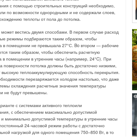
аводе ROCKWOOL?
, степени очистки EU3, при скорости 3 м/с у карманного
ания с помощью строительных конструкций необходимо,
0-30 равно 38 Па, у карманные укороченные типа FKU 60-
ли по возможности однородными и не содержали слоев,
роизводится на нашем заводе в г. Железнодорожном
ассетного фильтра типа FK 60-30 равно 86 Па.
хождению теплоты от пола до потолка.
.
риалы при производстве фильтров ПО «КОРФ»
м может вестись двумя способами. В первом случае расход
взгляд, динамика развития выставки Mosbuild
ные режимы подбираются таким образом, чтобы
 (FKR) изготовлен из оцинкованного стального листа
ха в помещении не превышала 27°С. Bo втором — рабочие
дартном исполнении. Сменные фильтрующие вставки WFR
ся таким образом, чтобы обеспечить расчетную
витие Mosbuild Batimat отражает развитие производства
рам типа FKR изготавливаются из фильтрующих
а в помещении в утренние часы (например, 24°C). При
иалов высокого качества и нас радует положительная
 очистки G3 (EU3), F5 (EU5), F7 (EU7) по ГОСТ 51251-99
а поверхности потолка должны быть достаточно низкими,
того сегмента строительного сектора так же, как и
ильтрующие укороченные вставки WFU к карманным
т высокую теплоаккумулирующую способность перекрытия.
Mosbuild Batimat. С каждым годом участников выставки
рам типа FKU изготавливаются из фильтрующих
бходимости перезаряжается холодом настолько, что даже
ше, увеличивается площадь стендов. Для всех, кто
очистки G3 (EU3), а при специальном заказе из материала
стемы охлаждения расчетные значения температуры
ьстве Mosbuild Batimat — это событие. Посетители
(EU5) с длиной кармана 210 мм.
и не будут превышены.
ку со всей страны, чтобы посмотреть, что нового
дители.
объединение «КОРФ» изготавливает высококачественное
рианте с системами активного теплоили
орудование. Современные немецкие технологии
ания, с обеспечением максимально допустимой
 оценить ситуацию, сложившуюся в последние годы
цкое оборудование, наладка и тестирование рабочих
 и минимально допустимой температуры в утренние часы
золяционных материалов?
ивает высокое качество производимой продукции. На
постоянный 24-часовой режим работы с достаточно
орф» распространяется гарантия 2 года с момента
ьной нагрузкой для одного помещения 750–850 Вт, в то
ается так, что растет доля производства и потребления