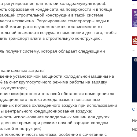
а регулирования для теплои холодоаккумуляторов).
а сезонности использования теплоизоляционных
сть образования конденсата на поверхности и в толще
о, есть определенные виды работ, которые нельзя
дающей строительной конструкции в такой системе
0, -30 градусах, но сезонные колебания спроса сейчас не
чески исключена. Регулирование температуры воды в
е. Страна у нас большая и сезонность на Урале и Сибири
щей магистрали осуществляется в зависимости от
 и немного по-другому, нежели в Москве и Петербурге.
тельной влажности воздуха в помещении для того, чтобы
ить транспорт влаги в строительную конструкцию.
о появлении новых разработок в области
ль получит систему, которая обладает следующими
лоизоляционных материалов, кто в них
что оно может дать?
 капитальные затраты;
овно, заинтересованы в появлении новой продукции
шение установочной мощности холодильной машины на
ку это еще одна продукция, которую можно продавать.
 за счет круглосуточного режима работы на зарядку
нечно, они заинтересованы в новых теплоизоляционных
ккумулятора;
равило, теплоизоляционные материалы применяются в
ение комфортности тепловой обстановки помещения за
решениях, то есть они приходят на рынок не сами по себе,
радиационного потока холода взамен повышенных
 системой. Можно сказать так, что появление нового вида
тивных потоков охлажденного воздуха при использовании
СТ
мы центрального кондиционирования воздуха;
 материалов дает жизнь новому строительному решению.
жность использования холодильных машин для других
№4
в дневное время при режиме ночной зарядки холодом
ка компании ROCKWOOL в области экологии?
ельной конструкции;
№2
я технологичность монтажа, особенно в сочетании с