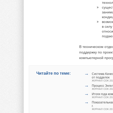
— Традиционно прин
техно
наносит промышленн
сущес
плохо изолированны
занима
являются весьма с
конди
возмо
среды. Применение
в силу
сокращению вредных
относи
атмосферу. Некотор
подаю
трубопроводов горя
использования умен
В техническом отде
с тем количеством г
поддержку по проек
компьютерной прогр
Если говорить о про
ROCKWOOL, подчиня
оказываются горазд
→
Читайте по теме:
Система Качес
обладаем ведущей т
от подделок
ЖУРНАЛ СОК 20
минеральной ваты, 
→
Процесс Энгел
нового производств
ЖУРНАЛ СОК 20
→
начала их реализац
Итоги года к
ЖУРНАЛ СОК 20
возможных негатив
→
Показательна
«Минеральная Вата»
г.
ЖУРНАЛ СОК 20
оповещении о наст