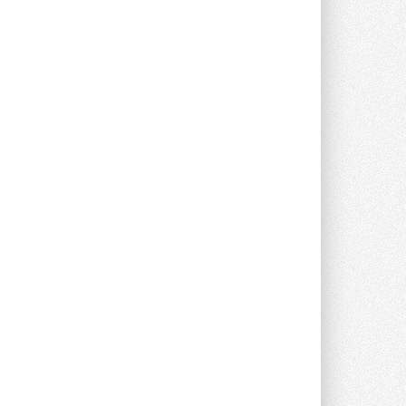
предложение оснащать все новые ...
1
28 ИЮЛЯ 2026
В Подмосковье запустят
производство холодильной
техники и теплообменного
оборудования
Проект реализует компания «ВЕЗА» ...
28 ИЮЛЯ 2026
Ридан объявил о старте продаж
автоматического
балансировочного клапана
Клапан APT‑R3 производится на заводе
в Лешково (Московская область) ...
27 ИЮЛЯ 2026
Шумоглушители собственного
производства от компании
TURKOV
Новая линейка пластинчатых
прямоугольных шумоглушителей ...
27 ИЮЛЯ 2026
Aquatherm Almaty 2026:
ключевая платформа для
развития инженерных систем