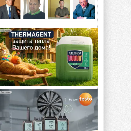
4 АВГУСТА 2026
Тепловые насосы в связке с
солнечной генерацией и
накопителем снижают
потребление на 60%
Реклама
Исследователи из Италии установили ...
4 АВГУСТА 2026
«РУСКЛИМАТ Fest 2026» в Уфе
собрал свыше 700 профи
климатической отрасли
Организатором выступил торгово-
производственный холдинг ...
3 АВГУСТА 2026
«Датарк» испытал модульный
ЦОД с плотностью 54 кВт на
Реклама
стойку
Испытания прошли на собственной
производственной площадке и были ...
3 АВГУСТА 2026
Samsung выпускает VRF-
систему DVM на R32
Линейка включает семь типоразмеров