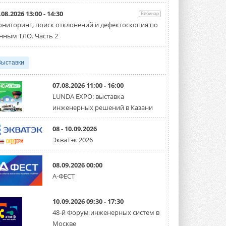
направление систем
охлаждения для ЦОД
.08.2026 13:00 - 14:30
Вебинар
Mitsubishi Electric создаёт в США новую
компанию MEHITS US Inc. ...
ниторинг, поиск отклонений и дефектоскопия по
31 ИЮЛЯ 2026
нным ТЛО. Часть 2
США запретили использование
иностранных инверторов
Выставки
28 июля 2026 года Федеральная
комиссия по связи США (FCC) обновила
свой специальный перечень Covered ...
07.08.2026 11:00 - 16:00
31 ИЮЛЯ 2026
LUNDA EXPO: выставка
инженерных решений в Казани
Уже через месяц в России
можно будет устанавливать
солнечные панели в МКД
08 - 10.09.2026
С 1 сентября снимается запрет на
ЭкваТэк 2026
микрогенерацию в многоквартирных ...
30 ИЮЛЯ 2026
08.09.2026 00:00
Канальные вентиляторы с ЕС-
А-ФЕСТ
двигателями Sysimple TRS EC
Poti
Новинка от Системэйр —
10.09.2026 09:30 - 17:30
прямоугольный канальный ...
30 ИЮЛЯ 2026
48-й Форум инженерных систем в
Москве