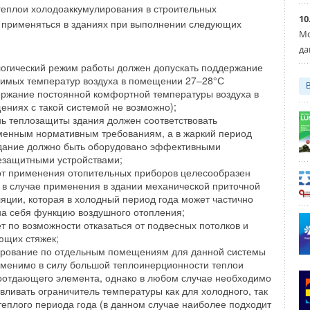
Уведомления отключены
н — ROCKWOOL, Isover и URSA, активно развиваются,
теплои холодоаккумулирования в строительных
10
производство, увеличивают продажи.
 применяться в зданиях при выполнении следующих
Мо
да
 мнению, в настоящее время является ведущим
основных видов теплоизоляционных материалов, и
логический режим работы должен допускать поддержание
тимых температур воздуха в помещении 27–28°С
ено?
ержание постоянной комфортной температуры воздуха в
ниях с такой системой не возможно);
енной ваты, то ведущим производителем является
ь теплозащиты здания должен соответствовать
оваты —
URSA
и Isover. Это обусловлено, я считаю тем, что
менным нормативным требованиям, а в жаркий период
ются международными. Они работают по международным
здание должно быть оборудовано эффективными
ают хорошими знаниями, своими ноу-хау, знают, как
езащитными устройствами;
цию и как ее продавать.
 от применения отопительных приборов целесообразен
 в случае применения в здании механической приточной
яции, которая в холодный период года может частично
имым в настоящее время в российском
на себя функцию воздушного отопления;
вляется фактор сезонности?
т по возможности отказаться от подвесных потолков и
ющих стяжек;
словно, есть. Таким спадом или мертвым сезоном обычно
ирование по отдельным помещениям для данной системы
враль, март, а пиком сезона является конец лета. Причем
именимо в силу большой теплоинерционности теплои
азад фактор сезонности был выше, нежели сейчас. Мы
оотдающего элемента, однако в любом случае необходимо
тельные компании стали в последнее время лучше
вливать ограничитель температуры как для холодного, так
теплого периода года (в данном случае наиболее подходит
ение строительных работ и придерживаться графика. Это