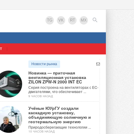
TG
VK
RT
MX
Т
EN
Новости рынка
Новинка — приточная
вентиляционная установка
ZILON ZPW-N 2000 INT EC
Серия построена на вентиляторах с EC-
двигателями, что обеспечивает ...
9 ЧАСОВ НАЗАД
Учёные ЮУрГУ создали
каскадную установку,
объединяющую солнечную и
геотермальную энергию
Природосберегающие технологии ...
10 ЧАСОВ НАЗАД