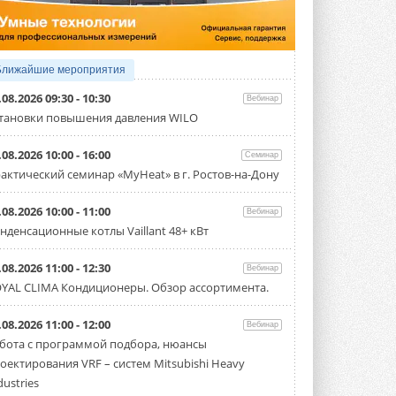
производительностью от 22,4 до 56 кВт.
Суммарная длина трубопроводов ...
3 АВГУСТА 2026
«СиСофт Девелопмент» подвел
Ближайшие мероприятия
итоги конкурса студенческих
проектов «ТИМ-лидеры 2026»
.08.2026 09:30 - 10:30
Вебинар
Новый сезон конкурса «ТИМ-лидеры»
тановки повышения давления WILO
стартует уже в сентябре 2026 года ...
3 АВГУСТА 2026
.08.2026 10:00 - 16:00
Семинар
«Русклимат» укрепляет
актический семинар «MyHeat» в г. Ростов-на-Дону
партнёрство за Уралом
Президент Омского землячества в
.08.2026 10:00 - 11:00
Вебинар
Москве Михаил Тимошенко посетил
Омск с трёхдневным рабочим визитом ...
нденсационные котлы Vaillant 48+ кВт
31 ИЮЛЯ 2026
.08.2026 11:00 - 12:30
Вебинар
Carrier модернизирует
YAL CLIMA Кондиционеры. Обзор ассортимента.
флагманский чиллер AquaEdge
19XR
Чиллер получил новую версию,
.08.2026 11:00 - 12:00
Вебинар
работающую на хладагенте R1234ze ...
бота с программой подбора, нюансы
31 ИЮЛЯ 2026
оектирования VRF – систем Mitsubishi Heavy
Mitsubishi расширяет
dustries