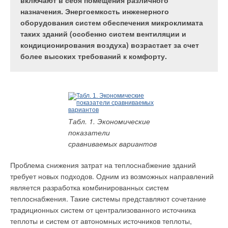
окружающую среду или из окружающей среды в
включают в себя помещения различного
соответствует новому назначению помещений.
помещение. При этом теплообмен происходит
назначения. Энергоемкость инженерного
Рассмотрим на примере Москвы и Подмосковья
непосредственно между хладагентом и
оборудования систем обеспечения микроклимата
некоторые типичные случаи технических решений
обрабатываемым воздухом, никаких
таких зданий (особенно систем вентиляции и
проблемы.
промежуточных теплоносителей не
кондиционирования воздуха) возрастает за счет
задействовано.
более высоких требований к комфорту.
Сегодня в Москве существует огромный рынок офисных
помещений. Некоторая его часть — это современные новые
Фото 1. Внутренний блок
Табл. 1. Экономические
здания, имеющие все необходимое инженерное
Mitsubishi Heavy Industries
показатели
оборудование, в т.ч. системы вентиляции и
HMA100 V
сравниваемых вариантов
кондиционирования. Однако подавляющее большинство
Проблема снижения затрат на теплоснабжение зданий
офисов находится в старых домах, которые при советской
требует новых подходов. Одним из возможных направлений
власти были заводоуправлениями, различными конторами и
Фото 2. Наружный блок
является разработка комбинированных систем
общественными зданиями. Как правило, такие объекты
MHI FDCW100VNX
теплоснабжения. Такие системы представляют сочетание
многократно меняли собственника, поэтому их техническая
традиционных систем от централизованного источника
документация утеряна.
теплоты и систем от автономных источников теплоты,