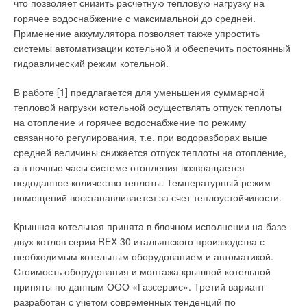
что позволяет снизить расчетную тепловую нагрузку на
Mitsubishi Heavy Industries
, Ltd., провела дополнительные
Щадящие технологии
горячее водоснабжение с максимальной до средней.
испытания, обобщила опыт эксплуатации ВТН в различных
Применение аккумулятора позволяет также упростить
странах Северной Европы, сделала некоторые доработки и с
В случае уже отремонтированного, оборудованного и
системы автоматизации котельной и обеспечить постоянный
нынешнего года начнет поставлять усовершенствованные
эксплуатируемого офиса без вентиляции щадящая
гидравлический режим котельной.
тепловые насосы на российский рынок.
технология по организации воздухообмена выглядит
следующим образом. В уже стоящие рамы устанавливаются
В работе [1] предлагается для уменьшения суммарной
Системы ВТН производства MHI будут поставляться под
оконные клапаны. Для окон из ПВХ или дерева эта операция
тепловой нагрузки котельной осуществлять отпуск теплоты
торговой маркой HM-Hydrolution. Модельный ряд состоит из
занимает около часа времени на один клапан. Если есть
на отопление и горячее водоснабжение по режиму
трех инверторных наружных блоков (FDCW71, 100, 140VNX)
возможность на время снять створку окна, часть работы
связанного регулирования, т.е. при водоразборах выше
номинальной теплопроизводительностью 8,9 и 16,5 кВт,
может проходить за пределами рабочих помещений
средней величины снижается отпуск теплоты на отопление,
соответственно, двух внутренних блоков (HMA100V,
(коридор, лестничная клетка).
а в ночные часы системе отопления возвращается
HMS140V) и трех типов баков-аккумуляторов (НТ30, MT300 и
недоданное количество теплоты. Температурный режим
MT500), вместимостью 30, 300 и 500 л, соответственно.
Ремонт может проводиться и в зимнее время, при этом
помещений восстанавливается за счет теплоустойчивости.
оконный проем закрывается пленкой. При невозможности
Наружные блоки FDCW71 и FDCW100 комбинируются с
установки оконных клапанов могут быть смонтированы
Крышная котельная принята в блочном исполнении на базе
внутренними HMA100V, при этом внутренние блоки уже
стеновые клапаны. В этом случае шума и трудозатрат станет
двух котлов серии REX-30 итальянского производства с
имеют встроенный бак-аккумулятор объемом 270 л.
больше. Второй этап — организация удаления воздуха из
необходимым котельным оборудованием и автоматикой.
Наружный блок FDCW140 комбинируется с внутренним
рабочих помещений. В каждом случае решение может быть
Стоимость оборудования и монтажа крышной котельной
HMS140V, который не имеет встроенного бака-аккумулятора
индивидуальное. Если в здании сохранились вытяжные
приняты по данным ООО «Газсервис». Третий вариант
и может быть дополнен одним из трех типов баков в
каналы в санузлах, можно использовать их, установив на
разработан с учетом современных тенденций по