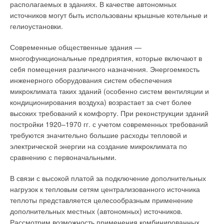
Ошибки капитального ремонта
располагаемых в зданиях. В качестве автономных
Рис. 1. Принципиальная
источников могут быть использованы крышные котельные и
схема системы Mitsubishi
При обустройстве старых помещений под офисы, к
гелиоустановки.
Heavy Industries HM
сожалению, основной упор делается на внешний антураж:
деревянная «столярка» меняется на современные
Современные общественные здания —
Как известно, принцип работы любой сплитсистемы
герметичные окна со стеклопакетами из пластика или
многофункциональные предприятия, которые включают в
кондиционирования заключается в переносе теплоты за счет
дерева, используются качественные напольные и
себя помещения различного назначения. Энергоемкость
испарения и конденсации хладагента из помещения в
отделочные материалы, межкомнатные и входные двери с
инженерного оборудования систем обеспечения
окружающую среду (режим охлаждения) или из окружающей
плотными притворами и т.д. Как правило, не учитывается тот
микроклимата таких зданий (особенно систем вентиляции и
среды в помещение (режим обогрева). При этом теплообмен
факт, что приток свежего воздуха до ремонта обеспечивался
кондиционирования воздуха) возрастает за счет более
происходит непосредственно между хладагентом и
через неплотности притворов и форточки старых
высоких требований к комфорту. При реконструкции зданий
обрабатываемым воздухом, никаких промежуточных
деревянных окон.
постройки 1920–1970 гг. с учетом современных требований
теплоносителей не задействовано.
требуются значительно большие расходы тепловой и
Современные окна такую лазейку для свежего воздуха
электрической энергии на создание микроклимата по
В какой-то мере обычную сплит-систему можно назвать
исключают. Часто разрушается и система механической
сравнению с первоначальными.
воздушным тепловым насосом, поскольку при ее работе
вытяжной вентиляции: старое оборудование оставляют без
происходит «перекачивание» тепловой энергии между
ремонта или вовсе демонтируют. Ситуация усугубляется
В связи с высокой платой за подключение дополнительных
кондиционируемым помещением и окружающей средой.
тем, что в целях экономии к ремонту помещений
нагрузок к тепловым сетям централизованного источника
Однако, под воздушными тепловыми насосами все же
привлекаются неквалифицированные бригады без
теплоты представляется целесообразным применение
обычно понимаются системы, получившие распространение
соответствующей инженерной подготовки.
дополнительных местных (автономных) источников.
в последнее время, и в которых передача теплоты
Рассмотрим возможность применения комбинированных