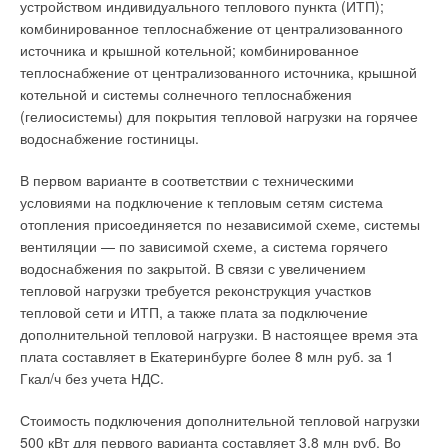
устройством индивидуального теплового пункта (ИТП);
Последнее играет большую роль, поскольку цены на
Устройство вентиляции в такой ситуации резко упрощается,
комбинированное теплоснабжение от централизованного
энергоносители и электроэнергию в европейских странах
если заменить механический приток естественным, а
источника и крышной котельной; комбинированное
достаточно высоки, а ВТН на один киловатт затрачиваемой
вытяжку оставить механической. Необходимо отметить, что
теплоснабжение от централизованного источника, крышной
электроэнергии позволяют получать до четырех киловатт
механический приток воздуха при всей своей
котельной и системы солнечного теплоснабжения
тепла. Основная область применения ВТН — небольшие
предсказуемости и гарантированности далеко не идеален и
(гелиосистемы) для покрытия тепловой нагрузки на горячее
жилые здания типа коттеджей, что легко объяснимо, ведь
интерес специалистов к естественному притоку растет. В
водоснабжение гостиницы.
крупные объекты в нашей стране чаще всего имеют
статье А. Бриганти (A. Briganti) «Естественная вентиляция
централизованное теплоснабжение, а иногда и собственные
зданий и сооружений» приводятся результаты исследования,
В первом варианте в соответствии с техническими
котельные.
проведенного агентством Richard Ellis.
условиями на подключение к тепловым сетям система
отопления присоединяется по независимой схеме, системы
Подключение же индивидуального дома к централизованной
Исследования были направлены на выяснение отношения к
вентиляции — по зависимой схеме, а система горячего
системе, например, газоснабжения для питания газового
вентиляции непосредственных пользователей. Были
водоснабжения по закрытой. В связи с увеличением
котла — дорогостоящая и сложная процедура, затраты в
опрошены сотрудники 480 компаний. Почти 89 %
тепловой нагрузки требуется реконструкция участков
этом случае не сравнимы с затратами на покупку и установку
респондентов подтвердили, что предпочитают естественную
тепловой сети и ИТП, а также плата за подключение
ВТН. Однако, распространение таких систем в России
вентиляцию традиционным системам кондиционирования
дополнительной тепловой нагрузки. В настоящее время эта
сдерживает ряд факторов, главный из которых —
воздуха. Конечно, если под естественным притоком
плата составляет в Екатеринбурге более 8 млн руб. за 1
ограниченный диапазон температур наружного воздуха.
подразумевается открытие створок герметичного окна, то
Гкал/ч без учета НДС.
идея немеханического вентилирования становится легко
Наибольшую эффективность в качестве системы отопления
уязвимой: появляются сквозняки, в помещение проникает
Стоимость подключения дополнительной тепловой нагрузки
ВТН показывают при температурах, близких к 0 °C, при
уличный шум.
500 кВт для первого варианта составляет 3,8 млн руб. Во