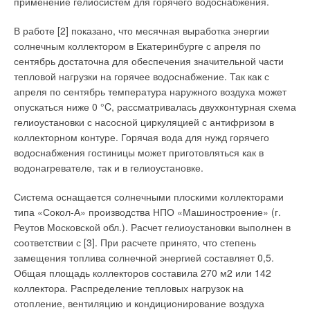
применение гелиосистем для горячего водоснабжения.
7–23 °C, горячую воду для санитарно-гигиенических
по воздухообмену, что делает такие технологии уязвимыми с
потребностей с температурой 43–65 °C, а также непрерывно
точки зрения соответствия требованиям СНиП.
В работе [2] показано, что месячная выработка энергии
нагревать воду для применения в целях отопления
солнечным коллектором в Екатеринбурге с апреля по
помещения. Для передачи тепла от воды к воздуху могут
Особый особняк
сентябрь достаточна для обеспечения значительной части
использоваться радиаторы, системы «теплый пол», а также
тепловой нагрузки на горячее водоснабжение. Так как с
вентиляторные доводчики (фанкойлы).
Существует еще один класс зданий, где может быть
апреля по сентябрь температура наружного воздуха может
применена данная комбинированная вентиляция с
опускаться ниже 0 °C, рассматривалась двухконтурная схема
Холодная вода может использоваться для охлаждения
пассивным притоком и механической вытяжкой без
гелиоустановки с насосной циркуляцией с антифризом в
воздуха в помещении в теплый период года посредством
повреждения отделки — это загородные коттеджи,
коллекторном контуре. Горячая вода для нужд горячего
вентиляторных доводчиков или системы «холодных
владельцы которых иногда забывают оснастить свой дом
водоснабжения гостиницы может приготовляться как в
потолков». Система производства MHI в целом может
даже элементарной вентиляцией (сплитсистемы без
водонагревателе, так и в гелиоустановке.
работать в трех режимах:
воздухообмена не в счет). Известно, что при естественной
вытяжке сила тяги пропорциональна расстоянию от
Система оснащается солнечными плоскими коллекторами
режим охлаждения — работа по прямому холодильному
вентиляционной решетки до оголовка канала и зависит от
типа «Сокол-А» производства НПО «Машиностроение» (г.
циклу, теплообменник «фреон–вода» внутреннего блока
перепада температур на улице и в помещении (без учета
Реутов Московской обл.). Расчет гелиоустановки выполнен в
работает как испаритель, при этом вода, циркулирующая
ветра).
по контуру, охлаждается в нем, а затем может быть
соответствии с [3]. При расчете принято, что степень
направлена в вентиляторные доводчики и т.п., причем
замещения топлива солнечной энергией составляет 0,5.
циркуляционный насос работает непрерывно;
В двухили трехэтажном доме в теплый период года вытяжка
Общая площадь коллекторов составила 270 м2 или 142
режим обогрева — работа по обратному холодильному
работает неудовлетворительно, особенно учитывая малую
коллектора. Распределение тепловых нагрузок на
циклу, теплообменник «фреон– вода» внутреннего блока
воздухопроницаемость современных окон. Часто, даже при
отопление, вентиляцию и кондиционирование воздуха
работает как конденсатор, при этом вода, циркулирующая