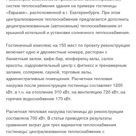
происходит между окружающей средой и промежуточным
В результате о вентиляции владельцы офисов вспоминают
систем теплоснабжения здания на примере гостиницы
теплоносителем (вода).
уже после окончания ремонта и заселении арендаторов,
«Евразия», расположенной в г. Екатеринбурге. При этом
которые начинают требовать устранить недостатки: духоту,
централизованное теплоснабжение предлагается дополнить
То есть, в процессе работы такие сплит-системы либо
конденсат воды на стеклопакетах в зимнее время, плесень и
децентрализованным (автономным) теплоснабжением от
нагревают, либо охлаждают воду во внутреннем блоке
грибковые повреждения на откосах и стенах. Попытки
крышной котельной и установки солнечного теплоснабжения.
специальной конструкции. Подготовленная вода затем может
решить проблему восстановления воздухообмена
быть использована для охлаждения или нагрева воздуха в
традиционными способами — путем установки
Гостиничный комплекс на 150 мест по проекту реконструкции
кондиционируемом помещении (посредством циркуляции
механической приточно-вытяжной вентиляции с устройством
включает одно и двухместные номера, ресторан с
холодной или горячей воды через вентиляторные доводчики
подвесных потолков для прокладки воздуховодов,
банкетным залом, кафе-бар, конференц-залы, салон
— фанкойлы, систему «холодных потолков», теплых полов,
пробиванием стен и перекрытий — наталкиваются на
красоты, оздоровительный центр с фитнесс и тренажерным
конвекторов и т.п.).
крайнее нежелание владельцев офисов разрушать только
залами, солярием, сауной, торговые залы,
что сделанный ремонт.
административные помещения. Расчетная тепловая
Кроме того, система может подготавливать горячую воду для
нагрузка после реконструкции гостиницы составляет 1200
санитарно-гигиенических нужд. Подобные воздушные
В такой ситуации требуются компромиссные, щадящие
кВт, в т.ч. на отопление 310 кВт, на вентиляцию 720 кВт, на
тепловые насосы (далее — ВТН) получили широкое
технологические решения обустройства вентиляции с
горячее водоснабжение 170 кВт.
распространение в Европе (они используются там главным
минимальными повреждениями отделки. Что могут
образом в качестве систем отопления и горячего
предложить производители современной вентиляционной
Расчетная тепловая нагрузка гостиницы до реконструкции
водоснабжения) благодаря своей универсальности,
техники?
составляла 700 кВт. В статье приводятся результаты
относительной простоте и дешевизне монтажа и высокой
сравнения затрат для трех вариантов теплоснабжения
энергоэффективности.
Мировая тенденция
гостиницы: централизованное теплоснабжение с