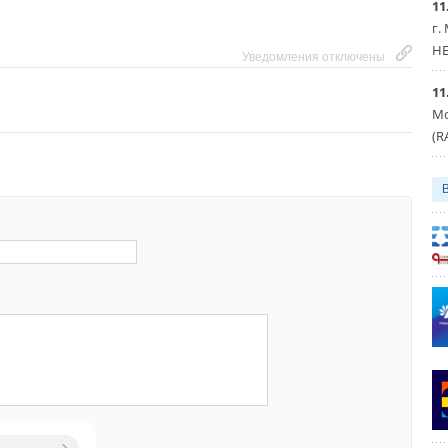
11
г.
HE
Уведомления отключены
11
Мо
Уведомления отключены
(R