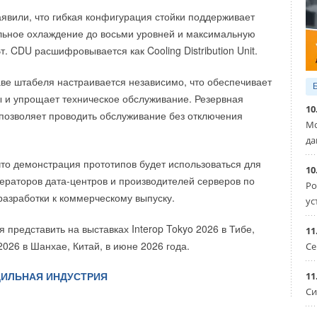
мной гайки)
арственного университета уже запущены образовательные
аявили, что гибкая конфигурация стойки поддерживает
на для нанесения изоляции по ГОСТ 30732
ставителей региональных органов власти и бизнеса.
ркировка
льное охлаждение до восьми уровней и максимальную
ние ЛКП класса С4 (C3) по ISO 12944–2 (по доп.
 управлять углеродным балансом в долгосрочной
. CDU расшифровывается как Cooling Distribution Unit.
печивая рост экономики и качества жизни
», —
 33259
нко.
аве штабеля настраивается независимо, что обеспечивает
 фланцевые в наличии! Продаются свободно без
 и упрощает техническое обслуживание. Резервная
объекта.
10
ринят федеральный закон
«Об ограничении выбросов
позволяет проводить обслуживание без отключения
Мо
»
, устанавливающий рамки углеродной отчетности для
ов LD Energy 03×17Н14М3
да
й, который определяет правовую основу реализации
ктов в России. Сахалинская область была выбрана
что демонстрация прототипов будет использоваться для
10
го региона для создания системы торговли углеродными
ператоров дата-центров и производителей серверов по
Ро
и
 системы учета выбросов и поглощения парниковых газов.
азработки к коммерческому выпуску.
ус
ународный экономический форум проходит с 3 по 6 июня.
 представить на выставках Interop Tokyo 2026 в Тибе,
11
Уведомления отключены
агматичный диалог — путь к стабильному будущему».
026 в Шанхае, Китай, в июне 2026 года.
Се
посвящена формированию новой модели глобального
ИЛЬНАЯ ИНДУСТРИЯ
11
х трансформации мировой экономики. Организатор
Си
конгресс. Генеральный информационный партнер —