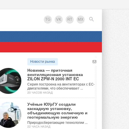
TG
VK
RT
MX
EN
Новости рынка
Новинка — приточная
вентиляционная установка
ZILON ZPW-N 2000 INT EC
Серия построена на вентиляторах с EC-
двигателями, что обеспечивает ...
20 ЧАСОВ НАЗАД
Учёные ЮУрГУ создали
каскадную установку,
объединяющую солнечную и
геотермальную энергию
Природосберегающие технологии ...
22 ЧАСА НАЗАД