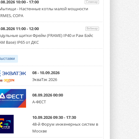
.08.2026 10:00 - 17:00
производительностью от 22,4 до 56 кВт.
Семинар
Суммарная длина трубопроводов ...
 Мытищи - Настенные котлы малой мощности
3 АВГУСТА 2026
RMES, COPA
«СиСофт Девелопмент» подвел
.08.2026 11:00 - 12:00
итоги конкурса студенческих
Вебинар
проектов «ТИМ-лидеры 2026»
дульные щитки Фрейм (FRAME) IP40 и Рам Бэйс
Новый сезон конкурса «ТИМ-лидеры»
AM Base) IP65 от ДКС
стартует уже в сентябре 2026 года ...
3 АВГУСТА 2026
Выставки
«Русклимат» укрепляет
партнёрство за Уралом
Президент Омского землячества в
08 - 10.09.2026
Москве Михаил Тимошенко посетил
ЭкваТэк 2026
Омск с трёхдневным рабочим визитом ...
31 ИЮЛЯ 2026
08.09.2026 00:00
Carrier модернизирует
А-ФЕСТ
флагманский чиллер AquaEdge
19XR
Чиллер получил новую версию,
10.09.2026 09:30 - 17:30
работающую на хладагенте R1234ze ...
31 ИЮЛЯ 2026
48-й Форум инженерных систем в
Москве
Mitsubishi расширяет