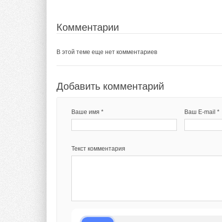
Добавить комментарий
ИСТОЧНИК:
ТАСС
Комментарии
Ваше имя *
Ваш E-mail *
В этой теме еще нет комментариев
Комментарии
Текст комментария
В этой теме еще нет комментариев
Добавить комментарий
Ваше имя *
Ваш E-mail *
Добавить комментарий
Ваше имя *
Ваш E-mail *
Текст комментария
Текст комментария