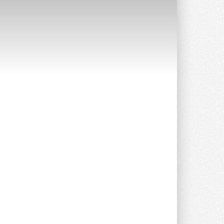
Краска для окон: как выбрать
состав, который не
растрескается после первой
зимы
Частые вопросы о краске для окон ...
30 ИЮЛЯ 2026
СИЭНПИ РУС представила
новую серию консольных
насосов NM
Усовершенствованная гидравлика
помогает снизить энергопотребление ...
30 ИЮЛЯ 2026
Группа «Теплолюкс» открыла
новую производственную
площадку
Открытие нового завода состоялось
сегодня в Мытищах ...
29 ИЮЛЯ 2026
Stiebel Eltron — спонсирует
международные соревнования
25 спортсменов, выступающих в
прыжках с трамплина и лыжном
двоеборье на международных ...
29 ИЮЛЯ 2026