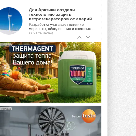
Для Арктики создали
технологию защиты
ветрогенераторов от аварий
Разработка учитывает влияние
мерзлоты, обледенения и снеговых ...
22 ЧАСА НАЗАД
Гибридный тепловой насос PV/T
Реклама
с одним общим испарителем
Исследователи предложили
конструкцию двухисточникового ...
ВЧЕРА
21-й ежегодный форум
«ЦОД-2026»
Мероприятие пройдет 2-3 сентября в
отеле Radisson Slavyanskaya. Форум
посетит более двух тысяч участников ...
ВЧЕРА
Реклама
Китайская Shenling представила
линейку тепловых насосов
«воздух-вода» на R290
Серия ThermaX R290 All-In-One
включает три модели ...