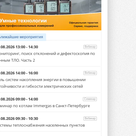
4 АВГУСТА 2026
Тепловые насосы в связке с
солнечной генерацией и
накопителем снижают
потребление на 60%
Исследователи из Италии установили ...
Ближайшие мероприятия
4 АВГУСТА 2026
.08.2026 13:00 - 14:30
Вебинар
«РУСКЛИМАТ Fest 2026» в Уфе
ниторинг, поиск отклонений и дефектоскопия по
собрал свыше 700 профи
нным ТЛО. Часть 2
климатической отрасли
Организатором выступил торгово-
производственный холдинг ...
.08.2026 14:00 - 16:00
Вебинар
3 АВГУСТА 2026
ль систем накопления энергии в повышении
тойчивости и гибкости электрических сетей
«Датарк» испытал модульный
ЦОД с плотностью 54 кВт на
стойку
.08.2026 09:00 - 14:00
Семинар
Испытания прошли на собственной
минар по котлам Immergas в Санкт-Петербурге
производственной площадке и были ...
3 АВГУСТА 2026
.08.2026 09:30 - 10:30
Вебинар
Samsung выпускает VRF-
стемы теплоснабжения населенных пунктов
систему DVM на R32
Линейка включает семь типоразмеров