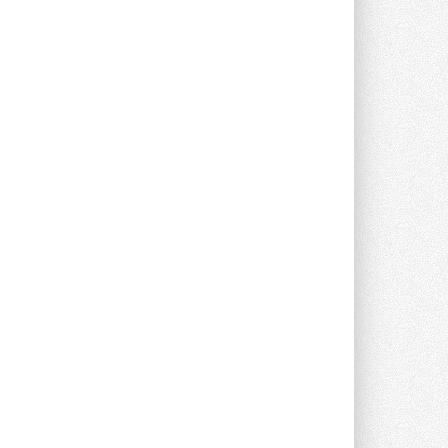
Новый фирменный магазин
Midea открылся в Сургуте
Компания «Даичи» совместно с
партнером «Энердрим» открыла новый
фирменный магазин Midea в Сургуте ...
29 ИЮЛЯ 2026
Токио — лидер по
интенсивности использования
кондиционеров
Данные получены в ходе очередного
опроса Daikin о восприятии жары ...
28 ИЮЛЯ 2026
CDU производства LG прошёл
валидацию NVIDIA для ИИ-дата-
центров
Компания становится официальным
партнёром NVIDIA по системам ...
28 ИЮЛЯ 2026
В Великобритании предлагают
сделать кондиционирование
обязательным для новостроек
Либеральные демократы внесли