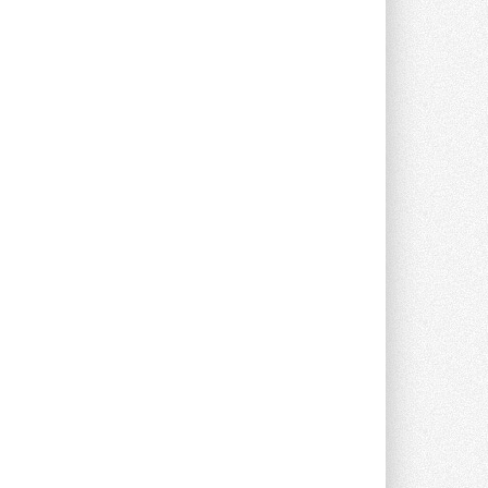
предложение оснащать все новые ...
1
28 ИЮЛЯ 2026
В Подмосковье запустят
производство холодильной
техники и теплообменного
оборудования
Проект реализует компания «ВЕЗА» ...
28 ИЮЛЯ 2026
Ридан объявил о старте продаж
автоматического
балансировочного клапана
Клапан APT‑R3 производится на заводе
в Лешково (Московская область) ...
27 ИЮЛЯ 2026
Шумоглушители собственного
производства от компании
TURKOV
Новая линейка пластинчатых
прямоугольных шумоглушителей ...
27 ИЮЛЯ 2026
Aquatherm Almaty 2026:
ключевая платформа для
развития инженерных систем