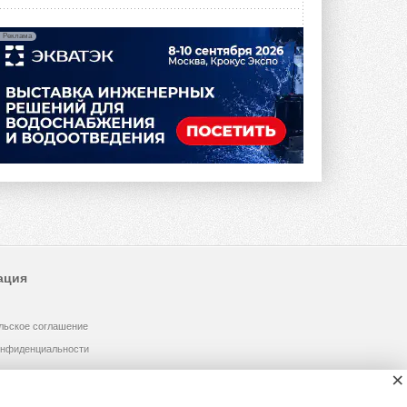
Реклама
ация
льское соглашение
онфиденциальности
×