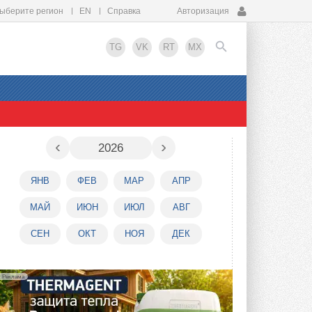
ыберите регион
EN
Справка
Авторизация
TG
VK
RT
MX
EN
‹
›
2026
ЯНВ
ФЕВ
МАР
АПР
МАЙ
ИЮН
ИЮЛ
АВГ
СЕН
ОКТ
НОЯ
ДЕК
Реклама