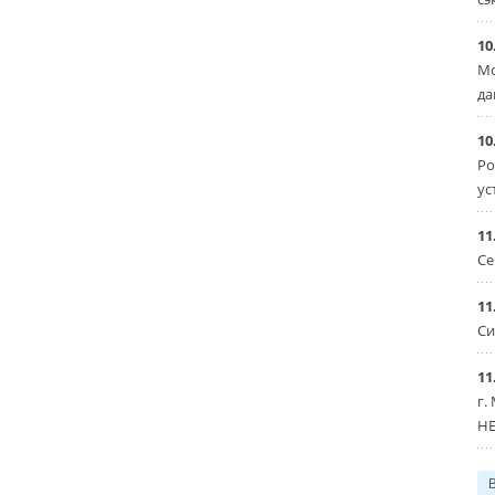
10
Мо
да
10
Ро
ус
11
Се
11
Си
11
г.
HE