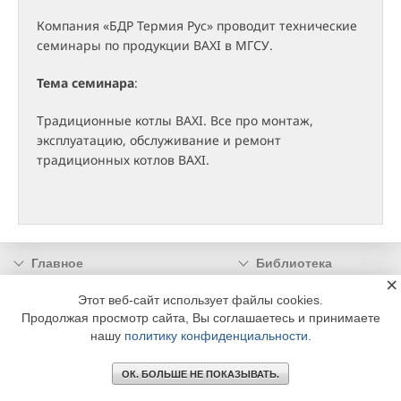
Компания «БДР Термия Рус» проводит технические
семинары по продукции BAXI в МГСУ.
Тема семинара
:
Традиционные котлы BAXI. Все про монтаж,
эксплуатацию, обслуживание и ремонт
традиционных котлов BAXI.
Главное
Библиотека
×
Подписка
Реклама
Этот веб-сайт использует файлы cookies.
Информация
Продолжая просмотр сайта, Вы соглашаетесь и принимаете
нашу
политику конфиденциальности
.
© 2002 - 2026 OOO Издательский дом «МЕДИА ТЕХНОЛОДЖИ» +7 (495) 665-00-
00
ОК. БОЛЬШЕ НЕ ПОКАЗЫВАТЬ.