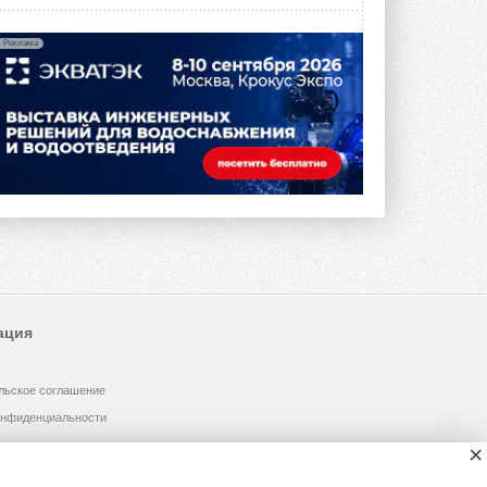
Реклама
ация
льское соглашение
онфиденциальности
×