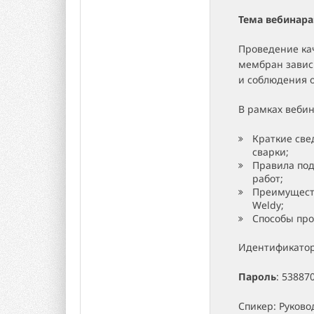
Тема вебинара
Проведение ка
мембран завис
и соблюдения о
В рамках веби
Краткие све
сварки;
Правила под
работ;
Преимущест
Weldy;
Способы про
Идентификато
Пароль
: 53887
Спикер: Руков