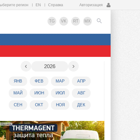
ыберите регион
EN
Справка
Авторизация
TG
VK
RT
MX
EN
‹
›
2026
ЯНВ
ФЕВ
МАР
АПР
МАЙ
ИЮН
ИЮЛ
АВГ
СЕН
ОКТ
НОЯ
ДЕК
Реклама