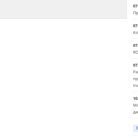
07
Пр
07
Ко
07
RO
07
Ра
пр
In
10
Мо
да