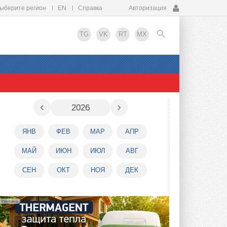
ыберите регион
EN
Справка
Авторизация
TG
VK
RT
MX
EN
‹
›
2026
ЯНВ
ФЕВ
МАР
АПР
МАЙ
ИЮН
ИЮЛ
АВГ
СЕН
ОКТ
НОЯ
ДЕК
Реклама