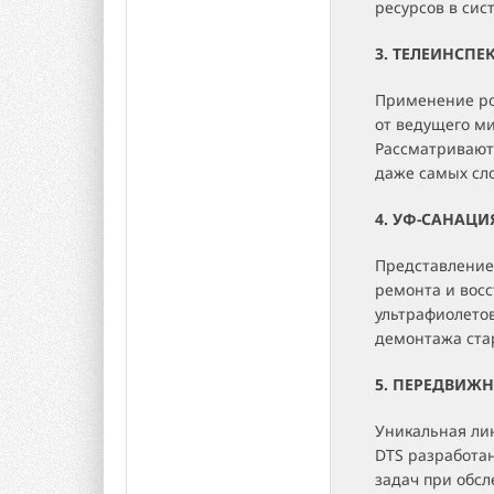
ресурсов в сис
3. ТЕЛЕИНСП
Применение ро
от ведущего м
Рассматривают
даже самых сл
4. УФ-САНАЦ
Представление
ремонта и вос
ультрафиолето
демонтажа ста
5. ПЕРЕДВИЖН
Уникальная ли
DTS разработа
задач при обс