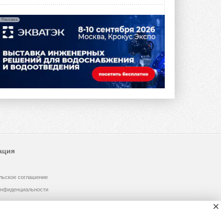
Реклама
ация
льское соглашение
онфиденциальности
×