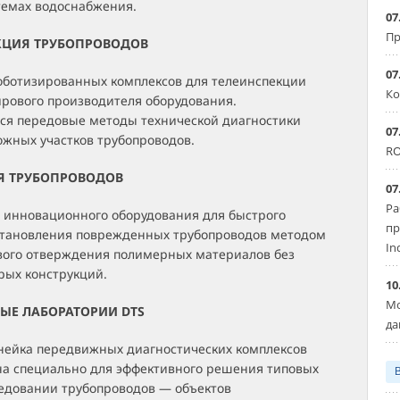
темах водоснабжения.
07
Пр
ЕКЦИЯ ТРУБОПРОВОДОВ
07
ботизированных комплексов для телеинспекции
Ко
ирового производителя оборудования.
ся передовые методы технической диагностики
07
ожных участков трубопроводов.
RO
ИЯ ТРУБОПРОВОДОВ
07
Ра
 инновационного оборудования для быстрого
пр
становления поврежденных трубопроводов методом
In
вого отверждения полимерных материалов без
рых конструкций.
10
Мо
ЫЕ ЛАБОРАТОРИИ DTS
да
нейка передвижных диагностических комплексов
на специально для эффективного решения типовых
ледовании трубопроводов — объектов