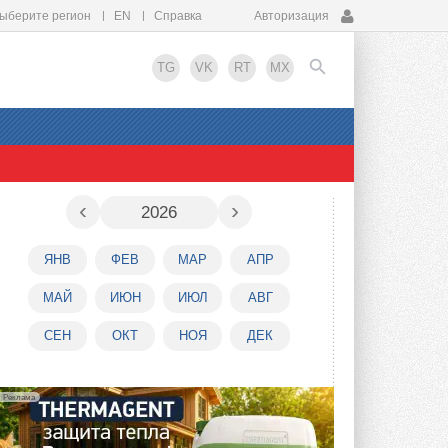
ыберите регион
EN
Справка
Авторизация
TG
VK
RT
MX
EN
‹
›
2026
ЯНВ
ФЕВ
МАР
АПР
МАЙ
ИЮН
ИЮЛ
АВГ
СЕН
ОКТ
НОЯ
ДЕК
Реклама