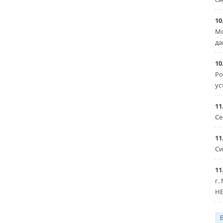
10
Мо
да
10
Ро
ус
11
Се
11
Си
11
г.
HE