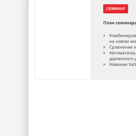
СЕМИНАР
План семинар
Комбинирова
на новом мо
Сравнение и
Автоматизац
удаленного 
Новинки Valt