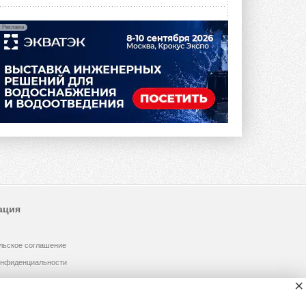
Реклама
ация
льское соглашение
онфиденциальности
×