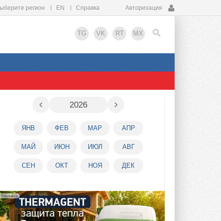
ыберите регион
EN
Справка
Авторизация
TG
VK
RT
MX
EN
‹
›
2026
ЯНВ
ФЕВ
МАР
АПР
МАЙ
ИЮН
ИЮЛ
АВГ
СЕН
ОКТ
НОЯ
ДЕК
Реклама