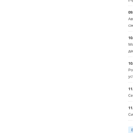
09
Ав
сэ
10
Мо
да
10
Ро
ус
11
Се
11
Си