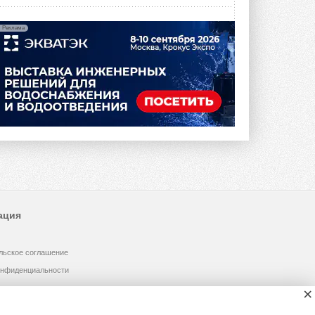
Реклама
ация
льское соглашение
онфиденциальности
×