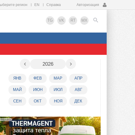
ыберите регион
EN
Справка
Авторизация
TG
VK
RT
MX
EN
‹
›
2026
ЯНВ
ФЕВ
МАР
АПР
МАЙ
ИЮН
ИЮЛ
АВГ
СЕН
ОКТ
НОЯ
ДЕК
Реклама