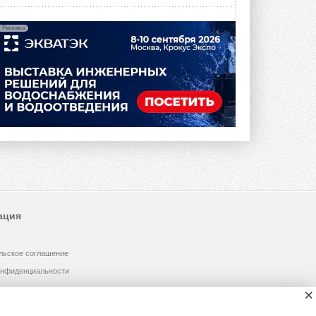
Реклама
ация
льское соглашение
онфиденциальности
×