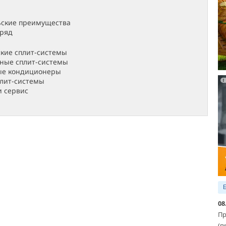
ьские преимущества
ряд
ские сплит-системы
ные сплит-системы
ые кондиционеры
плит-системы
 сервис
08
Пр
(п