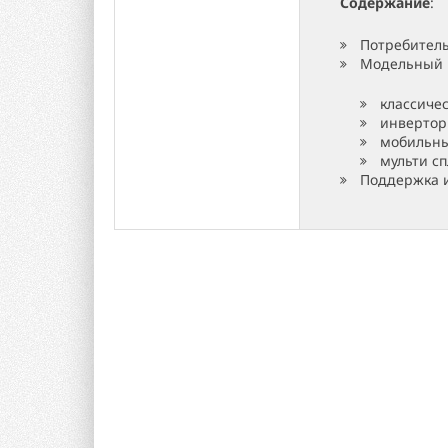
Содержание
:
Потребител
Модельный 
классиче
инвертор
мобильн
мульти с
Поддержка и