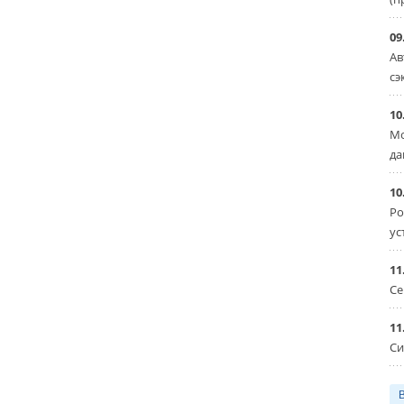
09
Ав
сэ
10
Мо
да
10
Ро
ус
11
Се
11
Си