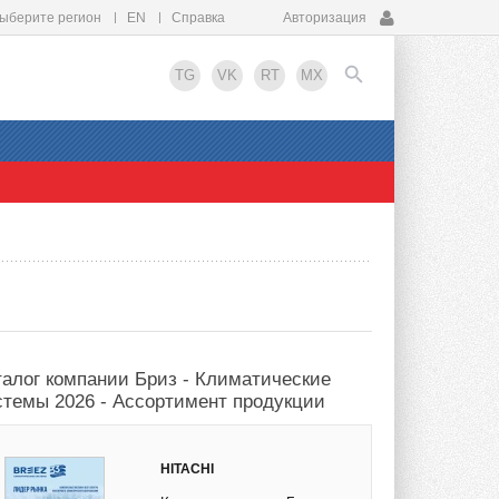
ыберите регион
EN
Справка
Авторизация
TG
VK
RT
MX
EN
талог компании Бриз - Климатические
стемы 2026 - Ассортимент продукции
HITACHI