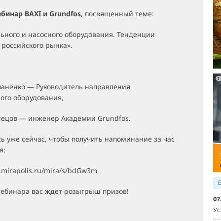
бинар BAXI и Grundfos
, посвященный теме:
ьного и насосного оборудования. Тенденции
 российского рынка».
паненко — Руководитель направления
ого оборудования,
нецов — инженер Академии Grundfos.
ь уже сейчас, чтобы получить напоминание за час
я:
r.mirapolis.ru/mira/s/bdGw3m
вебинара вас ждет розыгрыш призов!
07
Ус