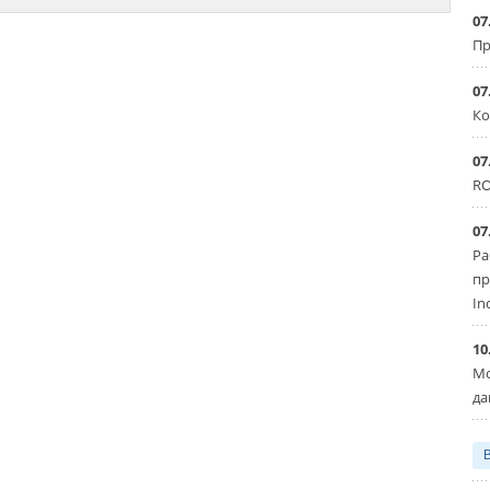
07
Пр
07
Ко
07
RO
07
Ра
пр
In
10
Мо
да