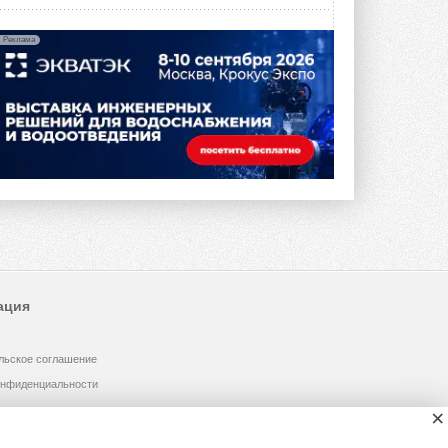
Реклама
ация
льское соглашение
онфиденциальности
×