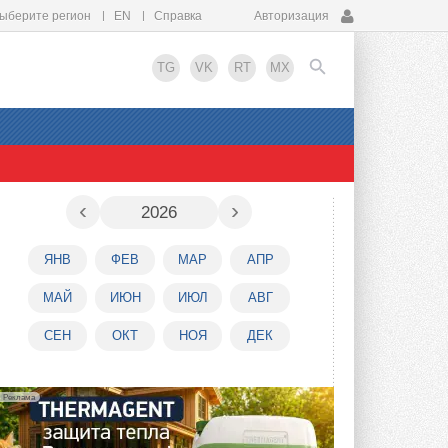
ыберите регион
EN
Справка
Авторизация
TG
VK
RT
MX
EN
‹
›
2026
ЯНВ
ФЕВ
МАР
АПР
МАЙ
ИЮН
ИЮЛ
АВГ
СЕН
ОКТ
НОЯ
ДЕК
Реклама