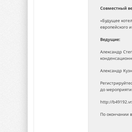
Cовместный ве
«Будущее котел
европейского и
Ведущие:
Александр Сте
конденсационн
Александр Куз
Регистрируйтес
до мероприяти
http://b49192.v
По окончании 