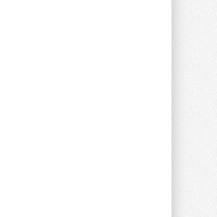
опроса Daikin о восприятии жары ...
28 ИЮЛЯ 2026
CDU производства LG прошёл
валидацию NVIDIA для ИИ-дата-
центров
Компания становится официальным
партнёром NVIDIA по системам ...
28 ИЮЛЯ 2026
В Великобритании предлагают
сделать кондиционирование
обязательным для новостроек
Либеральные демократы внесли
предложение оснащать все новые ...
1
28 ИЮЛЯ 2026
В Подмосковье запустят
производство холодильной
техники и теплообменного
оборудования
Проект реализует компания «ВЕЗА» ...
28 ИЮЛЯ 2026
Ридан объявил о старте продаж
автоматического
балансировочного клапана