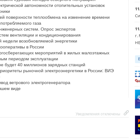
Уведомления отключены
ктрической автономности отопительных установок
11
хники
Си
ей поверхности теплообмена на изменение времени
 потребляемого газа
 котлы
нженерных систем. Опрос экспертов
11
стем вентиляции и кондиционирования
г.
й недели возобновляемой энергетики
HE
кооперативы в России
Уведомления отключены
ргосберегающих мероприятий в жилых малоэтажных
ным периодом эксплуатации
ире будет 40 миллионов зарядных станций
иоритеты рыночной электроэнергетики в России: ВИЭ
»
вод ветрового электрогенератора
чшем виде
Уведомления отключены