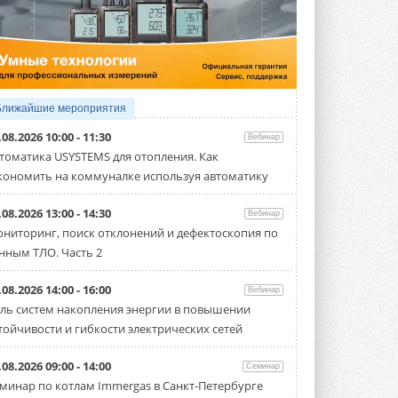
5 АВГУСТА 2026
21-й ежегодный форум
«ЦОД-2026»
Мероприятие пройдет 2-3 сентября в
отеле Radisson Slavyanskaya. Форум
посетит более двух тысяч участников ...
Ближайшие мероприятия
5 АВГУСТА 2026
.08.2026 10:00 - 11:30
Вебинар
Китайская Shenling представила
томатика USYSTEMS для отопления. Как
линейку тепловых насосов
кономить на коммуналке используя автоматику
«воздух-вода» на R290
Серия ThermaX R290 All-In-One
включает три модели ...
.08.2026 13:00 - 14:30
Вебинар
4 АВГУСТА 2026
ниторинг, поиск отклонений и дефектоскопия по
нным ТЛО. Часть 2
Тепловые насосы в связке с
солнечной генерацией и
накопителем снижают
.08.2026 14:00 - 16:00
Вебинар
потребление на 60%
ль систем накопления энергии в повышении
Исследователи из Италии установили ...
тойчивости и гибкости электрических сетей
4 АВГУСТА 2026
«РУСКЛИМАТ Fest 2026» в Уфе
.08.2026 09:00 - 14:00
Семинар
собрал свыше 700 профи
минар по котлам Immergas в Санкт-Петербурге
климатической отрасли