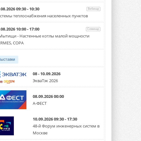
Организатором выступил торгово-
производственный холдинг ...
.08.2026 09:30 - 10:30
Вебинар
3 АВГУСТА 2026
стемы теплоснабжения населенных пунктов
«Датарк» испытал модульный
.08.2026 10:00 - 17:00
ЦОД с плотностью 54 кВт на
Семинар
стойку
 Мытищи - Настенные котлы малой мощности
Испытания прошли на собственной
RMES, COPA
производственной площадке и были ...
3 АВГУСТА 2026
Выставки
Samsung выпускает VRF-
систему DVM на R32
Линейка включает семь типоразмеров
08 - 10.09.2026
производительностью от 22,4 до 56 кВт.
ЭкваТэк 2026
Суммарная длина трубопроводов ...
3 АВГУСТА 2026
08.09.2026 00:00
«СиСофт Девелопмент» подвел
А-ФЕСТ
итоги конкурса студенческих
проектов «ТИМ-лидеры 2026»
Новый сезон конкурса «ТИМ-лидеры»
10.09.2026 09:30 - 17:30
стартует уже в сентябре 2026 года ...
3 АВГУСТА 2026
48-й Форум инженерных систем в
Москве
«Русклимат» укрепляет