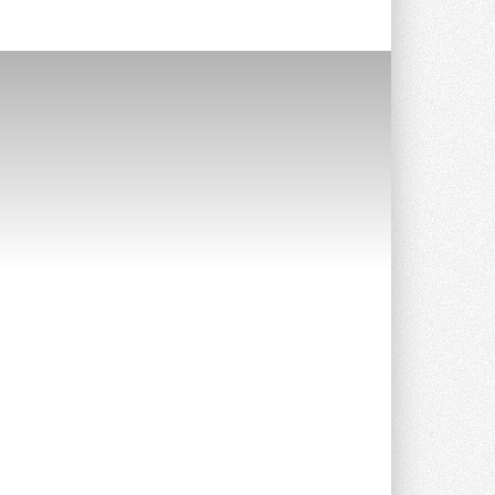
Уже через месяц в России
можно будет устанавливать
солнечные панели в МКД
С 1 сентября снимается запрет на
микрогенерацию в многоквартирных ...
30 ИЮЛЯ 2026
Канальные вентиляторы с ЕС-
двигателями Sysimple TRS EC
Poti
Новинка от Системэйр —
прямоугольный канальный ...
30 ИЮЛЯ 2026
Краска для окон: как выбрать
состав, который не
растрескается после первой
зимы
Частые вопросы о краске для окон ...
30 ИЮЛЯ 2026
СИЭНПИ РУС представила
новую серию консольных
насосов NM
Усовершенствованная гидравлика
помогает снизить энергопотребление ...
30 ИЮЛЯ 2026