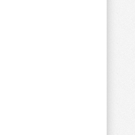
Группа «Теплолюкс» открыла
новую производственную
площадку
Открытие нового завода состоялось
сегодня в Мытищах ...
29 ИЮЛЯ 2026
Stiebel Eltron — спонсирует
международные соревнования
25 спортсменов, выступающих в
прыжках с трамплина и лыжном
двоеборье на международных ...
29 ИЮЛЯ 2026
Новый фирменный магазин
Midea открылся в Сургуте
Компания «Даичи» совместно с
партнером «Энердрим» открыла новый
фирменный магазин Midea в Сургуте ...
29 ИЮЛЯ 2026
Токио — лидер по
интенсивности использования
кондиционеров
Данные получены в ходе очередного