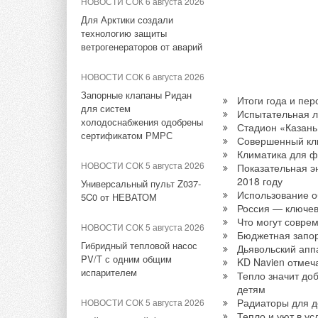
Запорные клапаны Ридан
НОВОСТИ СОК 6 августа 2026
для систем
Для Арктики создали
НОВОСТИ СОК 3 августа 2026
холодоснабжения одобрены
технологию защиты
«РУСКЛИМАТ Fest 2026» в
сертификатом РМРС
ветрогенераторов от аварий
Уфе собрал свыше 700
профи климатической
НОВОСТИ СОК 5 августа 2026
НОВОСТИ СОК 6 августа 2026
отрасли
Универсальный пульт Z037-
Запорные клапаны Ридан
Итоги года и пер
5C0 от НЕВАТОМ
для систем
ЖУРНАЛ СОК август 2026
Испытательная л
холодоснабжения одобрены
Стадион «Казань
Инверторные накопительные
НОВОСТИ СОК 5 августа 2026
сертификатом РМРС
Совершенный кл
водонагреватели Royal
Гибридный тепловой насос
Климатика для ф
Thermo: чем отличаются три
PV/T с одним общим
НОВОСТИ СОК 5 августа 2026
Показательная э
серии
испарителем
2018 году
Универсальный пульт Z037-
Использование о
5C0 от НЕВАТОМ
НОВОСТИ СОК 29 июля 2026
Россия — ключев
НОВОСТИ СОК 5 августа 2026
Группа «Теплолюкс» открыла
Что могут совре
21-й ежегодный форум
НОВОСТИ СОК 5 августа 2026
новую производственную
Бюджетная запор
«ЦОД-2026»
Гибридный тепловой насос
площадку
Дьявольский апп
PV/T с одним общим
KD Navien отмеч
испарителем
Тепло значит до
НОВОСТИ СОК 29 июля 2026
детям
Stiebel Eltron — спонсирует
Радиаторы для д
НОВОСТИ СОК 5 августа 2026
международные
Тепло и уют в у