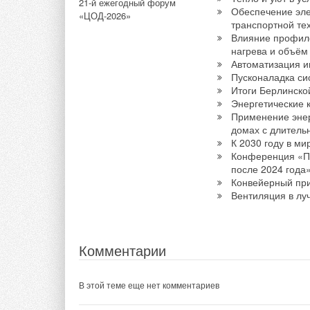
Комментарии
21-й ежегодный форум
соревнования
Обеспечение эле
«ЦОД-2026»
транспортной те
В этой теме еще нет комментариев
Влияние профил
нагрева и объём
Тэги:
Газовые настенные котлы
Конденсационные
Автоматизация и
Пусконаладка си
Добавить комментарий
Итоги Берлинско
Комментарии
Энергетические 
Применение эне
Ваше имя *
Ваш E-mail *
домах с длитель
В этой теме еще нет комментариев
К 2030 году в м
Конференция «Пр
после 2024 года
Текст комментария
Конвейерный при
Добавить комментарий
Вентиляция в лу
Ваше имя *
Ваш E-mail *
Комментарии
Текст комментария
В этой теме еще нет комментариев