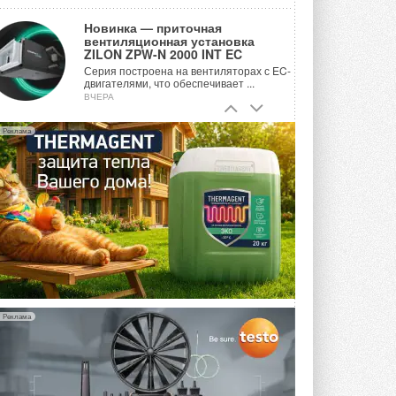
Новинка — приточная
вентиляционная установка
ZILON ZPW-N 2000 INT EC
Серия построена на вентиляторах с EC-
двигателями, что обеспечивает ...
ВЧЕРА
Учёные ЮУрГУ создали
Реклама
каскадную установку,
объединяющую солнечную и
геотермальную энергию
Природосберегающие технологии ...
ВЧЕРА
Для Арктики создали
технологию защиты
ветрогенераторов от аварий
Разработка учитывает влияние
мерзлоты, обледенения и снеговых ...
ВЧЕРА
Реклама
Гибридный тепловой насос PV/T
с одним общим испарителем
Исследователи предложили
конструкцию двухисточникового ...