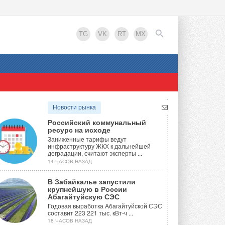
TG
VK
RT
MX
EN
Новости рынка
Российский коммунальный
ресурс на исходе
Заниженные тарифы ведут
инфраструктуру ЖКХ к дальнейшей
деградации, считают эксперты ...
14 ЧАСОВ НАЗАД
В Забайкалье запустили
крупнейшую в России
Абагайтуйскую СЭС
Годовая выработка Абагайтуйской СЭС
составит 223 221 тыс. кВт-ч ...
18 ЧАСОВ НАЗАД