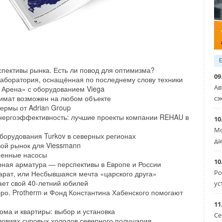
спективы рынка. Есть ли повод для оптимизма?
09
аборатория, оснащённая по последнему слову техники
Ав
 Арена» с оборудованием Viega
имат возможен на любом объекте
сэ
ермы от Adrian Group
нергоэффективность: лучшие проекты компании REHAU в
10
Мо
борудования Turkov в северных регионах
да
ой рынок для Viessmann
менные насосы
10
ная арматура — перспективы в Европе и России
Ро
арат, или Несбывшаяся мечта «царского друга»
ает свой 40-летний юбилей
ус
бро. Protherm и Фонд Константина Хабенского помогают
11
ома и квартиры: выбор и установка
Се
словиях суровых холодов северного полушария