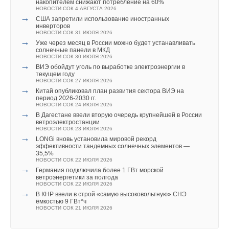
накопителем снижают потребление на 60%
НОВОСТИ СОК 17 ИЮЛЯ 2026
климата, но на примере Штатов видно, что существенное
НОВОСТИ СОК 4 АВГУСТА 2026
→
Дом с пониженным расходом
→
США запретили использование иностранных
НОВОСТИ СОК 1 ИЮЛЯ 2026
снижение выбросов парниковых газов не снижает
инверторов
→
EDF ввела в строй виртуальную электростанцию,
промышленное производство, а обеспечивает
НОВОСТИ СОК 31 ИЮЛЯ 2026
сочетающую малые ГЭС и Li-ion батареи
→
Уже через месяц в России можно будет устанавливать
НОВОСТИ СОК 26 ИЮНЯ 2026
модернизацию определенных областей промышленности.
солнечные панели в МКД
→
Результаты исследования — методология снижения
НОВОСТИ СОК 30 ИЮЛЯ 2026
теплопотребления: до 35% экономии
→
ВИЭ обойдут уголь по выработке электроэнергии в
НОВОСТИ СОК 25 ИЮНЯ 2026
текущем году
→
Эксперты WEF: готовность стран к энергопереходу
НОВОСТИ СОК 27 ИЮЛЯ 2026
снизилась впервые за 10 лет
Читайте по теме:
→
Китай опубликовал план развития сектора ВИЭ на
НОВОСТИ СОК 25 ИЮНЯ 2026
период 2026-2030 гг.
→
В Китае принят трёхлетний план мероприятий по
НОВОСТИ СОК 24 ИЮЛЯ 2026
→
сокращению выбросов в ключевых отраслях
Учёные ЮУрГУ создали каскадную установку,
→
В Дагестане ввели вторую очередь крупнейшей в России
НОВОСТИ СОК 23 ИЮНЯ 2026
объединяющую солнечную и геотермальную энергию
ветроэлектростанции
→
НОВОСТИ СОК 6 АВГУСТА 2026
Об утилизации тепловых отходов
НОВОСТИ СОК 23 ИЮЛЯ 2026
→
ЖУРНАЛ СОК ИЮНЬ 2026
Тепловые насосы в связке с солнечной генерацией и
→
LONGi вновь установила мировой рекорд
→
накопителем снижают потребление на 60%
Стоимость технологического присоединения и дефицит
эффективности тандемных солнечных элементов —
НОВОСТИ СОК 4 АВГУСТА 2026
мощности в регионах России
35,5%
→
НОВОСТИ СОК 27 МАЯ 2026
США запретили использование иностранных
НОВОСТИ СОК 22 ИЮЛЯ 2026
инверторов
→
Германия подключила более 1 ГВт морской
НОВОСТИ СОК 31 ИЮЛЯ 2026
ветроэнергетики за полгода
→
Уже через месяц в России можно будет устанавливать
НОВОСТИ СОК 22 ИЮЛЯ 2026
солнечные панели в МКД
→
В КНР ввели в строй «самую высоковольтную» СНЭ
НОВОСТИ СОК 30 ИЮЛЯ 2026
ёмкостью 9 ГВт*ч
→
ВИЭ обойдут уголь по выработке электроэнергии в
НОВОСТИ СОК 21 ИЮЛЯ 2026
текущем году
НОВОСТИ СОК 27 ИЮЛЯ 2026
Уведомления отключены