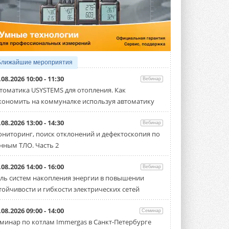
5 АВГУСТА 2026
21-й ежегодный форум
«ЦОД-2026»
Мероприятие пройдет 2-3 сентября в
отеле Radisson Slavyanskaya. Форум
посетит более двух тысяч участников ...
Ближайшие мероприятия
5 АВГУСТА 2026
.08.2026 10:00 - 11:30
Вебинар
Китайская Shenling представила
томатика USYSTEMS для отопления. Как
линейку тепловых насосов
кономить на коммуналке используя автоматику
«воздух-вода» на R290
Серия ThermaX R290 All-In-One
включает три модели ...
.08.2026 13:00 - 14:30
Вебинар
4 АВГУСТА 2026
ниторинг, поиск отклонений и дефектоскопия по
нным ТЛО. Часть 2
Тепловые насосы в связке с
солнечной генерацией и
накопителем снижают
.08.2026 14:00 - 16:00
Вебинар
потребление на 60%
ль систем накопления энергии в повышении
Исследователи из Италии установили ...
тойчивости и гибкости электрических сетей
4 АВГУСТА 2026
«РУСКЛИМАТ Fest 2026» в Уфе
.08.2026 09:00 - 14:00
Семинар
собрал свыше 700 профи
минар по котлам Immergas в Санкт-Петербурге
климатической отрасли