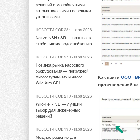
текущем году
в список ForbesGlobal 2000
решений с моноблочными
автоматическими насосными
НОВОСТИ СОК 24 июля 2026
установками
Китай опубликовал план
Тэги:
Бренд Gree
НОВОСТИ СОК 28 января 2026
развития сектора ВИЭ на
период 2026-2030 гг.
Native-NBH3 SR — ваш шаг к
стабильному водоснабжению
Комментарии
НОВОСТИ СОК 23 июля 2026
НОВОСТИ СОК 27 января 2026
В Дагестане ввели вторую
очередь крупнейшей в
В этой теме еще нет комментариев
Новинка рынка насосного
России ветроэлектростанции
оборудования — погружной
многоступенчатый насос
Как найти
ООО «В
НОВОСТИ СОК 22 июля 2026
Wilo-Xiro SPI
произведенной на
Добавить комментарий
LONGi вновь установила
НОВОСТИ СОК 21 января 2026
мировой рекорд
эффективности тандемных
Ваше имя *
Ваш E-mail *
Wilo-Helix VE — лучший
солнечных элементов —
выбор для инженерных
35,5%
решений
Согласно обновленн
Текст комментария
более 33 ГВт солне
НОВОСТИ СОК 22 июля 2026
НОВОСТИ СОК 19 января 2026
16 ГВт, Германия бо
Германия подключила более
Мощное решение для