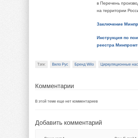
в Перечень произв
на территории Росс
Ваше имя *
Ваш E-mail *
Заключение Минпр
Текст комментария
Инструкция по по
реестра Минпромт
Тэги:
Вило Рус
Бренд Wilo
Циркуляционные на
Комментарии
В этой теме еще нет комментариев
Добавить комментарий