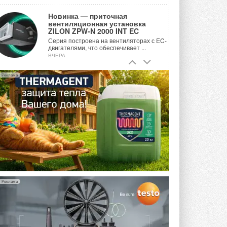
Новинка — приточная
вентиляционная установка
ZILON ZPW-N 2000 INT EC
Серия построена на вентиляторах с EC-
двигателями, что обеспечивает ...
ВЧЕРА
Учёные ЮУрГУ создали
Реклама
каскадную установку,
объединяющую солнечную и
геотермальную энергию
Природосберегающие технологии ...
ВЧЕРА
Для Арктики создали
технологию защиты
ветрогенераторов от аварий
Разработка учитывает влияние
мерзлоты, обледенения и снеговых ...
ВЧЕРА
Реклама
Гибридный тепловой насос PV/T
с одним общим испарителем
Исследователи предложили
конструкцию двухисточникового ...