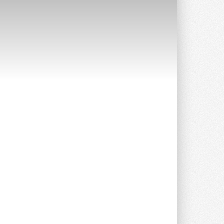
Группа «Теплолюкс» открыла
новую производственную
площадку
Открытие нового завода состоялось
сегодня в Мытищах ...
29 ИЮЛЯ 2026
Stiebel Eltron — спонсирует
международные соревнования
25 спортсменов, выступающих в
прыжках с трамплина и лыжном
двоеборье на международных ...
29 ИЮЛЯ 2026
Новый фирменный магазин
Midea открылся в Сургуте
Компания «Даичи» совместно с
партнером «Энердрим» открыла новый
фирменный магазин Midea в Сургуте ...
29 ИЮЛЯ 2026
Токио — лидер по
интенсивности использования
кондиционеров
Данные получены в ходе очередного