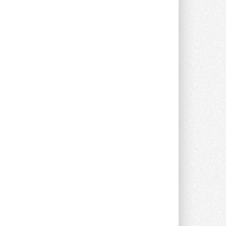
опроса Daikin о восприятии жары ...
28 ИЮЛЯ 2026
CDU производства LG прошёл
валидацию NVIDIA для ИИ-дата-
центров
Компания становится официальным
партнёром NVIDIA по системам ...
28 ИЮЛЯ 2026
В Великобритании предлагают
сделать кондиционирование
обязательным для новостроек
Либеральные демократы внесли
предложение оснащать все новые ...
1
28 ИЮЛЯ 2026
В Подмосковье запустят
производство холодильной
техники и теплообменного
оборудования
Проект реализует компания «ВЕЗА» ...
28 ИЮЛЯ 2026
Ридан объявил о старте продаж
автоматического
балансировочного клапана