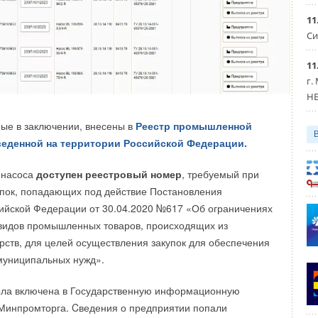
ти указанных странах годовой прирост превысит, как
11
ГВт.
Си
рупнейших рынков впервые может войти ЮАР.
11
г.
панелей могут составить 400 ГВт, что на 5
0
% больше,
HE
ные в заключении, внесены в
Реестр промышленной
.RU
веденной на территории Российской Федерации.
 насоса
доступен
реестровый номер
, требуемый при
лектростанции
упок, попадающих под действие Постановления
ийской Федерации от 30.04.2020 №617 «Об ограничениях
 видов промышленных товаров, происходящих из
Уведомления отключены
рств, для целей осуществления закупок для обеспечения
муниципальных нужд».
ла включена в Государственную информационную
Минпромторга. Cведения о предприятии попали