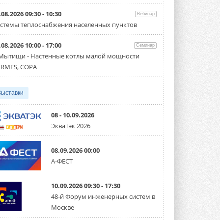
Организатором выступил торгово-
производственный холдинг ...
.08.2026 09:30 - 10:30
Вебинар
3 АВГУСТА 2026
стемы теплоснабжения населенных пунктов
«Датарк» испытал модульный
.08.2026 10:00 - 17:00
ЦОД с плотностью 54 кВт на
Семинар
стойку
 Мытищи - Настенные котлы малой мощности
Испытания прошли на собственной
RMES, COPA
производственной площадке и были ...
3 АВГУСТА 2026
Выставки
Samsung выпускает VRF-
систему DVM на R32
Линейка включает семь типоразмеров
08 - 10.09.2026
производительностью от 22,4 до 56 кВт.
ЭкваТэк 2026
Суммарная длина трубопроводов ...
3 АВГУСТА 2026
08.09.2026 00:00
«СиСофт Девелопмент» подвел
А-ФЕСТ
итоги конкурса студенческих
проектов «ТИМ-лидеры 2026»
Новый сезон конкурса «ТИМ-лидеры»
10.09.2026 09:30 - 17:30
стартует уже в сентябре 2026 года ...
3 АВГУСТА 2026
48-й Форум инженерных систем в
Москве
«Русклимат» укрепляет