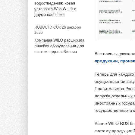
1 ГВт морской
водоотведения: новая
Таким образом, в пя
ветроэнергетики за полгода
установка Wilo-W-Lift с
прогнозируется, 10 
двумя насосами
В первую десятку к
НОВОСТИ СОК 26 декабря
2025
Компания WILO расширила
Продажи солнечных 
линейку оборудования для
чем в 2022 году.
систем водоснабжения
Все насосы, указан
ИСТОЧНИК:
RENEN
продукции, произ
Теперь для каждого
Тэги:
Солнечные коллекторы, панели
Солнечные э
осуществлении зак
Правительства Росс
Комментарии
допуска отдельных
иностранных госуда
государственных и 
В этой теме еще нет комментариев
Ранее WILO RUS бы
Добавить комментарий
систему продукции 