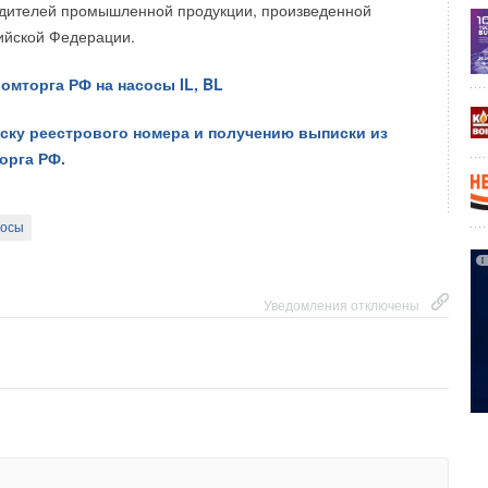
одителей промышленной продукции, произведенной
ийской Федерации.
омторга РФ на насосы IL, BL
иску реестрового номера и получению выписки из
орга РФ.
сосы
Уведомления отключены