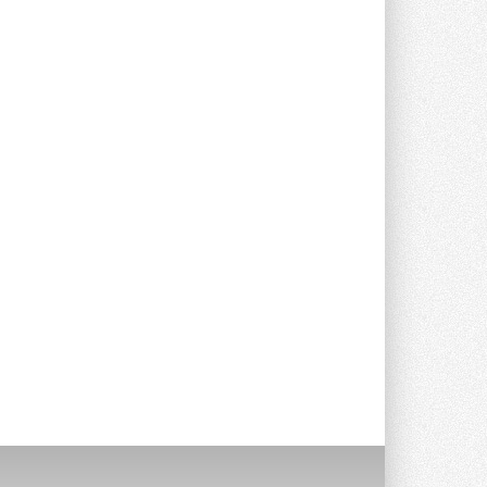
Уже через месяц в России
можно будет устанавливать
солнечные панели в МКД
С 1 сентября снимается запрет на
микрогенерацию в многоквартирных ...
30 ИЮЛЯ 2026
Канальные вентиляторы с ЕС-
двигателями Sysimple TRS EC
Poti
Новинка от Системэйр —
прямоугольный канальный ...
30 ИЮЛЯ 2026
Краска для окон: как выбрать
состав, который не
растрескается после первой
зимы
Частые вопросы о краске для окон ...
30 ИЮЛЯ 2026
СИЭНПИ РУС представила
новую серию консольных
насосов NM
Усовершенствованная гидравлика
помогает снизить энергопотребление ...
30 ИЮЛЯ 2026