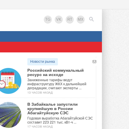
TG
VK
RT
MX
EN
Новости рынка
Российский коммунальный
ресурс на исходе
Заниженные тарифы ведут
инфраструктуру ЖКХ к дальнейшей
деградации, считают эксперты ...
13 ЧАСОВ НАЗАД
В Забайкалье запустили
крупнейшую в России
Абагайтуйскую СЭС
Годовая выработка Абагайтуйской СЭС
составит 223 221 тыс. кВт-ч ...
17 ЧАСОВ НАЗАД