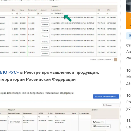
09
Уведомления отключены
Ав
сэ
10
ИЛО РУС»
в Реестре промышленной продукции,
Мо
 территории Российской Федерации
да
10
Ро
ус
ому прогнозу, США может установить в текущем году
чной генерации, Бразилия более 16 ГВт, Индия около
11
лее 11 ГВт.
Се