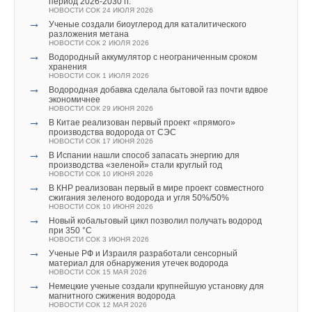
период 2026-2030 гг.
→
«Умная» мини-котельная BAXI AMPERA Plus
НОВОСТИ СОК 24 ИЮЛЯ 2026
НОВОСТИ СОК 28 АПРЕЛЯ 2026
→
Ученые создали биоуглерод для каталитического
→
Грамотная стратегия как основной фактор успеха
разложения метана
бизнеса
НОВОСТИ СОК 2 ИЮЛЯ 2026
НОВОСТИ СОК 14 АПРЕЛЯ 2026
→
Водородный аккумулятор с неограниченным сроком
→
Запуск новых разделов «Объекты с оборудованием BAXI
хранения
и De Dietrich»
НОВОСТИ СОК 1 ИЮЛЯ 2026
НОВОСТИ СОК 10 АПРЕЛЯ 2026
→
Водородная добавка сделала бытовой газ почти вдвое
→
Котлы De Dietrich AMC PRO EVO: технологический
экономичнее
прорыв от бренда с 341-летней историей
НОВОСТИ СОК 29 ИЮНЯ 2026
НОВОСТИ СОК 9 АПРЕЛЯ 2026
→
В Китае реализован первый проект «прямого»
производства водорода от СЭС
НОВОСТИ СОК 17 ИЮНЯ 2026
→
В Испании нашли способ запасать энергию для
производства «зеленой» стали круглый год
НОВОСТИ СОК 10 ИЮНЯ 2026
→
В КНР реализован первый в мире проект совместного
сжигания зеленого водорода и угля 50%/50%
Уведомления отключены
НОВОСТИ СОК 10 ИЮНЯ 2026
→
Новый кобальтовый цикл позволил получать водород
Комментарии
при 350 °C
НОВОСТИ СОК 3 ИЮНЯ 2026
→
Ученые РФ и Израиля разработали сенсорный
материал для обнаружения утечек водорода
В этой теме еще нет комментариев
НОВОСТИ СОК 15 МАЯ 2026
→
Немецкие ученые создали крупнейшую установку для
магнитного сжижения водорода
НОВОСТИ СОК 12 МАЯ 2026
Добавить комментарий