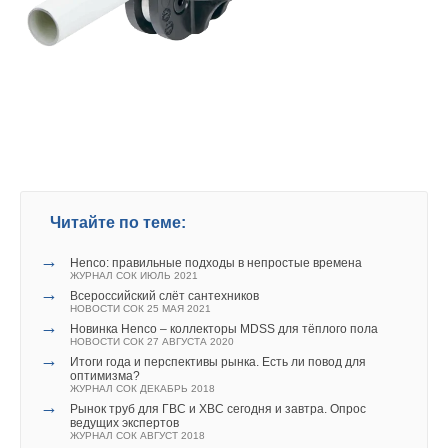
Регистрации на форум начнётся 3 апреля в 8:30 в холле
офиса компании «Бош Термотехника» по тому же адресу.
Если Вы хотите посетить отдельную часть мероприятия, и
хотите, чтобы Вас встретили, позвоните по телефону: +7
Уведомления отключены
(495) 560-97-79
Комментарии
В этой теме еще нет комментариев
Читайте по теме:
→
Henco: правильные подходы в непростые времена
Добавить комментарий
ЖУРНАЛ СОК ИЮЛЬ 2021
→
Всероссийский слёт сантехников
Ваше имя *
НОВОСТИ СОК 25 МАЯ 2021
→
Новинка Henco – коллекторы MDSS для тёплого пола
НОВОСТИ СОК 27 АВГУСТА 2020
→
Итоги года и перспективы рынка. Есть ли повод для
Ваш E-mail *
оптимизма?
ЖУРНАЛ СОК ДЕКАБРЬ 2018
→
Рынок труб для ГВС и ХВС сегодня и завтра. Опрос
ведущих экспертов
ЖУРНАЛ СОК АВГУСТ 2018