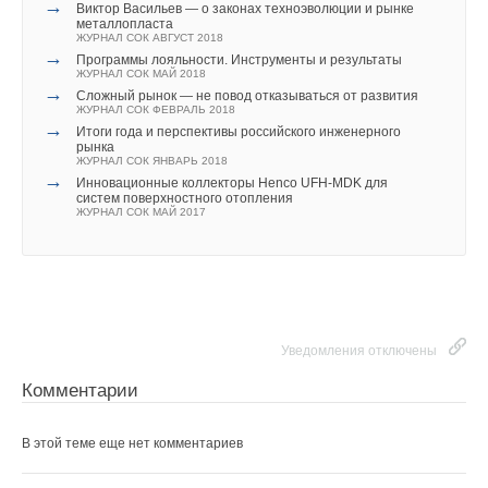
Текст комментария
→
Виктор Васильев — о законах техноэволюции и рынке
металлопласта
ЖУРНАЛ СОК АВГУСТ 2018
→
Программы лояльности. Инструменты и результаты
ЖУРНАЛ СОК МАЙ 2018
→
Сложный рынок — не повод отказываться от развития
ЖУРНАЛ СОК ФЕВРАЛЬ 2018
→
Итоги года и перспективы российского инженерного
рынка
ЖУРНАЛ СОК ЯНВАРЬ 2018
→
Инновационные коллекторы Henco UFH-MDK для
систем поверхностного отопления
ЖУРНАЛ СОК МАЙ 2017
Читайте по теме:
Уведомления отключены
→
LaggarTT на стенде Минпромторга России на выставке
«Иннопром»
Комментарии
НОВОСТИ СОК 11 ИЮЛЯ 2025
→
«Севергрупп» продала бывший завод Bosch
НОВОСТИ СОК 25 ИЮНЯ 2025
В этой теме еще нет комментариев
→
Bosch объявил о крупнейшей за свою 137-летнюю
историю сделке
НОВОСТИ СОК 25 ИЮЛЯ 2024