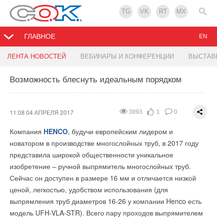
TG
VK
RT
MX
ГЛАВНОЕ
EN
АО 'Воздухотехника' начала поставку для ЦОД
Межбрендовый отраслевой форум
ЛЕНТА НОВОСТЕЙ
ВЕБИНАРЫ И КОНФЕРЕНЦИИ
ВЫСТАВ
Возможность блеснуть идеальным порядком
20:32 03 АПРЕЛЯ 2017
20:22 03 АПРЕЛЯ 2017
3080
3747
0
5
0
0
Компания АО «Воздухотехника» в рамках договора с Mercury
Компания «Бош Термотехника» организует межбрендовый
Construction Management начала производство специальных
отраслевой форум для специалистов в области
11:08 04 АПРЕЛЯ 2017
3893
1
0
усиленных воздуховодов для центра хранения и обработки
промышленной энергетики, который пройдет
с 3 по 7
Компания
HENCO
, будучи европейским лидером и
данных ПАО «Сбербанк» (ЦОД), расположенного в Сколково.
апреля
в главном учебном центре компании в Химках.
новатором в производстве многослойных труб, в 2017 году
Мероприятие предназначено для организаций,
Специально для данного объекта были спроектированы и
представила широкой общественности уникальное
осуществляющих проектирование, монтаж и сервис систем
изготовлены воздуховоды для ЦВУ со специальным
изобретение – ручной выпрямитель многослойных труб.
теплоснабжения, а также их заказчиков.
усилением снаружи (на выброс) и заборные воздуховоды
Сейчас он доступен в размере 16 мм и отличается низкой
для ЦВУ с усилением и со сливным патрубком (для
Форум поможет участникам найти точки взаимодействия с
ценой, легкостью, удобством использования (для
воздухозабора), монтаж которых был успешно осуществлен
клиентами и предложить адаптивное решение,
выпрямления труб диаметров 16-26 у компании Henco есть
силами специалистов Mercury Construction Management.
удовлетворяющее таким критериям, как высокое качество,
модель UFH-VLA-STR). Всего пару проходов выпрямителем