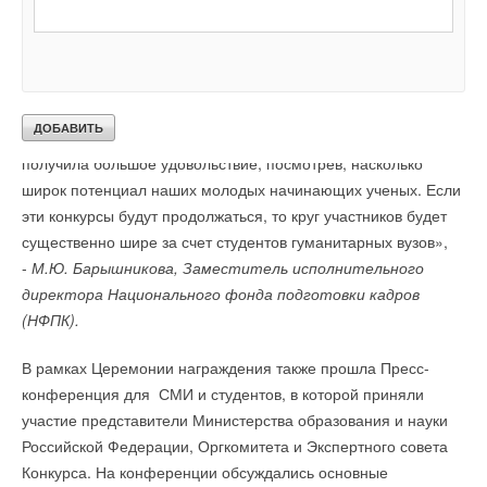
«Одной из находок этого Конкурса был нетрадиционный
подход к проблематике энергоэффективности и
энергосбережения, такой как участие студентов-
гуманитариев, которые должны были помочь проработать
поведенческие, экономические, нормативно-правовые
вопросы. Получились очень интересные наработки, и я
получила большое удовольствие, посмотрев, насколько
широк потенциал наших молодых начинающих ученых. Если
эти конкурсы будут продолжаться, то круг участников будет
существенно шире за счет студентов гуманитарных вузов»,
-
М.Ю. Барышникова, Заместитель исполнительного
директора Национального фонда подготовки кадров
(НФПК).
В рамках Церемонии награждения также прошла Пресс-
конференция для СМИ и студентов, в которой приняли
участие представители Министерства образования и науки
Российской Федерации, Оргкомитета и Экспертного совета
Конкурса. На конференции обсуждались основные