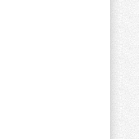
Группа «Теплолюкс» открыла
новую производственную
площадку
Открытие нового завода состоялось
сегодня в Мытищах ...
29 ИЮЛЯ 2026
Stiebel Eltron — спонсирует
международные соревнования
25 спортсменов, выступающих в
прыжках с трамплина и лыжном
двоеборье на международных ...
29 ИЮЛЯ 2026
Новый фирменный магазин
Midea открылся в Сургуте
Компания «Даичи» совместно с
партнером «Энердрим» открыла новый
фирменный магазин Midea в Сургуте ...
29 ИЮЛЯ 2026
Токио — лидер по
интенсивности использования
кондиционеров
Данные получены в ходе очередного