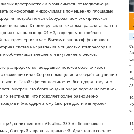
в жилых пространствах и в зависимости от модификации
ктура обеспечит поддержку рабочих мест и все
вать комфортный микроклимат в помещениях площадью
оцессы резидентов Технопарка «Русклимат ИКСЭл».
 средняя потребляемая оборудованием электрическая
икл заводов построен на использовании
ьно невелика. К примеру, сплит-система, рассчитанная на
и Q:
 линий и роботизированных комплексов, что
щениях площадью до 34 м2, в среднем потребляет
сть класса А.
ие человеческого фактора на качество продукции.
Вт электроэнергии в час. Высокую энергоэффективность
– охлаждение, осушение и вентиляция.
ительности, в частности, промышленной группы Royal
09
рторная система управления мощностью компрессора и
ятора.
готавливает алюминиевые биметаллические и стальные
Ав
плообменников внешнего и внутреннего блоков.
модуль.
ы, требует полной автоматизации производственных
сэ
ционал: режимы Sleep, Smart, Super, Dimmer.
этапах: от формирования потребностей в готовой
ого распределения воздушных потоков обеспечивает
ения закупками до реализации товаров, учета складских
10
 охлаждение или обогрев помещения и создаёт ощущение
диагностика.
 времени сотрудников.
Мо
го части. Такой эффект достигается благодаря тому, что
 в комплекте.
да
пасти внутреннего блока кондиционера перемещаются как
ерверных оборудованы сетевым резервирующим
оризонтальные жалюзи.
 и по вертикали, что позволяет более равномерно
10
акже прецизионным – для поддержания климатических
 воздуха и благодаря этому быстрее достигать нужной
Ро
дения особого температурного режима.
и Q
ус
нию эффективностью производства Технопарка «Русклимат
кций, сплит-системы Vitoclima 230-S обеспечивают
11
 в 2019 году – это целый комплекс IT-инфраструктуры,
Се
пыли, бактерий и вредных примесей. Для этого в составе
 наш канал в Телеграмм
https://t.me/sok_ru
я вместе с вводом в эксплуатацию нового