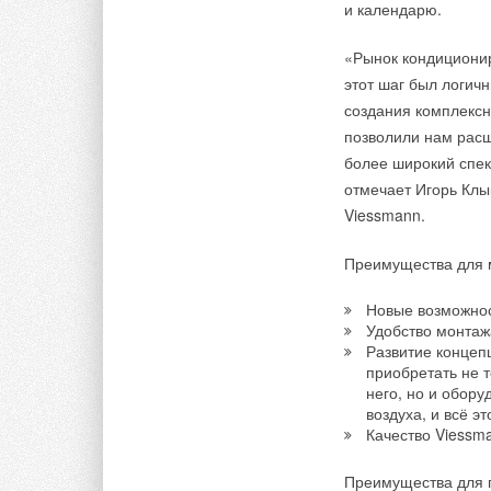
и календарю.
Добавить комментарий
«Рынок кондиционир
этот шаг был логич
Ваше имя *
Ваш E-mail *
создания комплексн
позволили нам рас
более широкий спек
Текст комментария
отмечает Игорь Клы
Viessmann.
Преимущества для 
Новые возможнос
Удобство монтаж
Развитие концеп
приобретать не 
него, но и обор
воздуха, и всё э
Качество Viessm
Преимущества для 