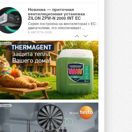
Новинка — приточная
вентиляционная установка
ZILON ZPW-N 2000 INT EC
Серия построена на вентиляторах с EC-
двигателями, что обеспечивает ...
6 АВГУСТА 2026
Учёные ЮУрГУ создали
Реклама
каскадную установку,
объединяющую солнечную и
геотермальную энергию
Природосберегающие технологии ...
6 АВГУСТА 2026
Для Арктики создали
технологию защиты
ветрогенераторов от аварий
Разработка учитывает влияние
мерзлоты, обледенения и снеговых ...
6 АВГУСТА 2026
Реклама
Гибридный тепловой насос PV/T
с одним общим испарителем
Исследователи предложили
конструкцию двухисточникового ...