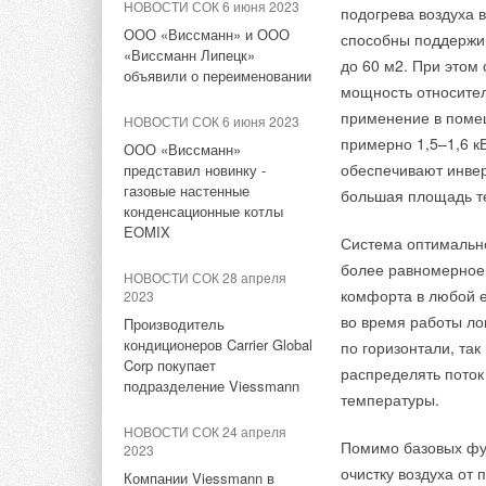
НОВОСТИ СОК 6 июня 2023
Климатические системы»
подогрева воздуха 
ЕВРАРОС и РЭЦ обсудили
Новая IT-инфрастру
ООО «Виссманн» и ООО
возможности для роста
способны поддержи
технологические пр
«Виссманн Липецк»
НОВОСТИ СОК 24 сентября
до 60 м2. При этом
объявили о переименовании
2024
Производственный ц
НОВОСТИ СОК 10 июня 2026
мощность относител
Преимущества сери
автоматизированных
Охлаждение ЦОДов: новинки
AURUS на ПМЭФ-2026:
применение в поме
НОВОСТИ СОК 6 июня 2023
на Форуме ЦОД
- Энергоэффективно
минимизирует влиян
превосходство дизайна
примерно 1,5–1,6 к
ООО «Виссманн»
- 3 режима работы 
Повышение производ
обеспечивают инве
представил новинку -
НОВОСТИ СОК 18 августа
- 3 скорости вентил
НОВОСТИ СОК 9 июня 2026
Thermo, которая из
2023
газовые настенные
большая площадь те
- Встроенный Wi-Fi-
Русклимат на ПМЭФ-2026:
панельные радиатор
конденсационные котлы
Выбираем кондиционер:
инновации и партнёрства
- Расширенный функ
EOMIX
процессов на всех 
главное о климатических
Система оптимальн
- Функция I Feel.
технологиях на примере
продукции и управл
более равномерное
ЖУРНАЛ СОК июнь 2026
линейки Hisense
НОВОСТИ СОК 28 апреля
- Авторестарт, само
остатков и рабочего
комфорта в любой е
2023
Свежий воздух без
- Набор аксессуаров
компромиссов: новые
во время работы ло
Производитель
НОВОСТИ СОК 16 августа
Помещения новых с
- Автоматические г
приточно-вытяжные
2023
кондиционеров Carrier Global
по горизонтали, так
оборудованием, а т
установки SHUFT UniMAX
Corp покупает
Видеообзор кондиционера
распределять поток
для квартиры и частного
параметров и соблю
Подробнее о сери
подразделение Viessmann
BUSHIDO Inverter
температуры.
дома
Проект по управле
НОВОСТИ СОК 24 апреля
Помимо базовых фун
2023
ИКСЭЛ» был запущен
очистку воздуха от 
Компании Viessmann в
Подписывайтесь на
которая развиваетс