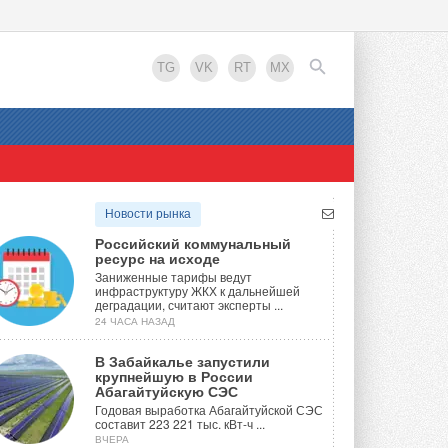
TG
VK
RT
MX
EN
Новости рынка
Российский коммунальный
ресурс на исходе
Заниженные тарифы ведут
инфраструктуру ЖКХ к дальнейшей
деградации, считают эксперты ...
24 ЧАСА НАЗАД
В Забайкалье запустили
крупнейшую в России
Абагайтуйскую СЭС
Годовая выработка Абагайтуйской СЭС
составит 223 221 тыс. кВт-ч ...
ВЧЕРА