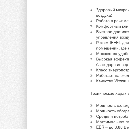
Здоровый микрок
воздуха;
Работа в режиме
Комфортный клим
Быстрое достиже
управления возд
Режим IFEEL для
помещении, где 
Множество удобн
Высокая эффекти
благодаря инвер
Класс энергопот
Работает на экол
Качество Viessm
Технические характ
Мощность охлажд
Мощность обогрев
Средняя потребл
Максимальная по
EER – до 3,88 Вт/