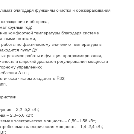
лимат благодаря функциям очистки и обеззараживания
 охлаждения и обогрева;
ат круглый год;
ние комфортной температуры благодаря системе
ушными потоками;
 работы по фактическому значению температуры в
находится пульт ДУ;
ых режимов работы и функция программирования;
вность и широкий диапазон регулирования мощности
торному управлению;
ребления A+++;
огически чистом хладагенте R32;
ann.
еристики:
ения – 2,2–5,2 кВт;
а – 2,3–5,6 кВт;
яемая электрическая мощность – 0,59–1,58 кВт;
требляемая электрическая мощность – 1,4–2,4 кВт;
Вт;