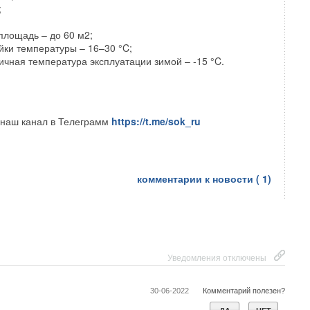
;
лощадь – до 60 м2;
йки температуры – 16–30 °C;
чная температура эксплуатации зимой – -15 °C.
 наш канал в Телеграмм
https://t.me/sok_ru
комментарии к новости (
1
)
Уведомления отключены
30-06-2022
Комментарий полезен?