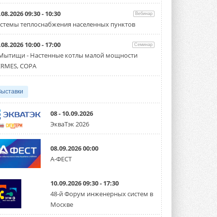
Организатором выступил торгово-
производственный холдинг ...
.08.2026 09:30 - 10:30
Вебинар
3 АВГУСТА 2026
стемы теплоснабжения населенных пунктов
«Датарк» испытал модульный
.08.2026 10:00 - 17:00
ЦОД с плотностью 54 кВт на
Семинар
стойку
 Мытищи - Настенные котлы малой мощности
Испытания прошли на собственной
RMES, COPA
производственной площадке и были ...
3 АВГУСТА 2026
Выставки
Samsung выпускает VRF-
систему DVM на R32
Линейка включает семь типоразмеров
08 - 10.09.2026
производительностью от 22,4 до 56 кВт.
ЭкваТэк 2026
Суммарная длина трубопроводов ...
3 АВГУСТА 2026
08.09.2026 00:00
«СиСофт Девелопмент» подвел
А-ФЕСТ
итоги конкурса студенческих
проектов «ТИМ-лидеры 2026»
Новый сезон конкурса «ТИМ-лидеры»
10.09.2026 09:30 - 17:30
стартует уже в сентябре 2026 года ...
3 АВГУСТА 2026
48-й Форум инженерных систем в
Москве
«Русклимат» укрепляет