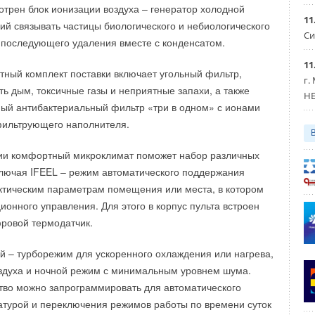
отрен блок ионизации воздуха – генератор холодной
ого оборудования и увеличением объемов производимой
11
й связывать частицы биологического и небиологического
ние серверных и системного оборудования стало третьим
Си
последующего удаления вместе с конденсатом.
e
Кондиционеры бытовые
нее, в ходе его реализации, на территории Технопарка
11
беспроводная сеть передачи данных, а также организован
ртный комплект поставки включает угольный фильтр,
г.
ал связи между предприятиями в Киржаче и центральным
ь дым, токсичные газы и неприятные запахи, а также
Уведомления отключены
HE
Москве.
ый антибактериальный фильтр «три в одном» с ионами
фильтрующего наполнителя.
ии комфортный микроклимат поможет набор различных
 наш канал в Телеграмм
https://t.me/sok_ru
лючая IFEEL – режим автоматического поддержания
ктическим параметрам помещения или места, в котором
ионного управления. Для этого в корпус пульта встроен
граммы
ровой термодатчик.
ий – турборежим для ускоренного охлаждения или нагрева,
Уведомления отключены
здуха и ночной режим с минимальным уровнем шума.
ство можно запрограммировать для автоматического
турой и переключения режимов работы по времени суток