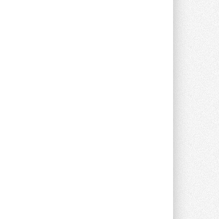
опроса Daikin о восприятии жары ...
28 ИЮЛЯ 2026
CDU производства LG прошёл
валидацию NVIDIA для ИИ-дата-
центров
Компания становится официальным
партнёром NVIDIA по системам ...
28 ИЮЛЯ 2026
В Великобритании предлагают
сделать кондиционирование
обязательным для новостроек
Либеральные демократы внесли
предложение оснащать все новые ...
1
28 ИЮЛЯ 2026
В Подмосковье запустят
производство холодильной
техники и теплообменного
оборудования
Проект реализует компания «ВЕЗА» ...
28 ИЮЛЯ 2026
Ридан объявил о старте продаж
автоматического
балансировочного клапана