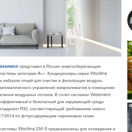
миальная модель мобильного кондиционера
HISENSE
со
 Wi-Fi и пультом дистанционного управления. Мобильные
 Q относятся к высочайшему классу
ти А и имеют расширенный набор функций, сопоставимый
лит-систем HISENSE.
одернизации IT-инфраструктуры Технопарка «
Русклимат
ено новое оборудование серверных помещений, которое
сти в автоматизации производства, гарантирует скорость и
iessmann
представил в России энергосберегающие
ы всех резидентов.
системы категории A++. Кондиционеры серии Vitoclima
 набором опций для очистки и фильтрации воздуха,
развивается. Ежегодно на его территории запускаются
автоматического управления микроклиматом в помещении
тической отрасли. Эффективность реализации задач по
еления воздушных потоков. В сплит-системах Viessmann
родукции нуждается в IT-сопровождении и полной
оэффективный и безопасный для окружающей среды
 этапов производства. При высоких темпах роста, особую
ладагент R32, соответствующий требованиям нового
тает отказоустойчивость оборудования, контроль за его
17/2014 по фторсодержащим парниковым газам.
 и доступность инфраструктуры систем обеспечения
й.
системы Vitoclima 230-S предназначены для охлаждения и