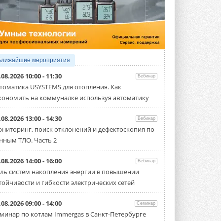
5 АВГУСТА 2026
21-й ежегодный форум
«ЦОД-2026»
Мероприятие пройдет 2-3 сентября в
отеле Radisson Slavyanskaya. Форум
посетит более двух тысяч участников ...
Ближайшие мероприятия
5 АВГУСТА 2026
.08.2026 10:00 - 11:30
Вебинар
Китайская Shenling представила
томатика USYSTEMS для отопления. Как
линейку тепловых насосов
кономить на коммуналке используя автоматику
«воздух-вода» на R290
Серия ThermaX R290 All-In-One
включает три модели ...
.08.2026 13:00 - 14:30
Вебинар
4 АВГУСТА 2026
ниторинг, поиск отклонений и дефектоскопия по
нным ТЛО. Часть 2
Тепловые насосы в связке с
солнечной генерацией и
накопителем снижают
.08.2026 14:00 - 16:00
Вебинар
потребление на 60%
ль систем накопления энергии в повышении
Исследователи из Италии установили ...
тойчивости и гибкости электрических сетей
4 АВГУСТА 2026
«РУСКЛИМАТ Fest 2026» в Уфе
.08.2026 09:00 - 14:00
Семинар
собрал свыше 700 профи
минар по котлам Immergas в Санкт-Петербурге
климатической отрасли