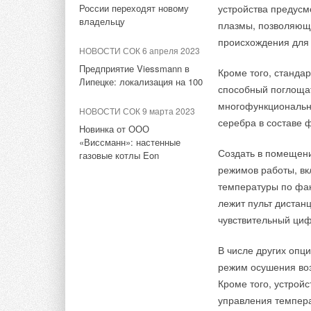
России переходят новому
устройства предусм
высокотехнологичн
владельцу
плазмы, позволяющи
продукции. Расшире
происхождения для 
Тэги:
Бриз - Климатические системы
Бренд Hisens
этапом проекта. Ра
НОВОСТИ СОК 6 апреля 2023
была организована 
Предприятие Viessmann в
Кроме того, станда
Липецке: локализация на 100
оптоволоконный кан
Комментарии
способный поглощат
офисом Холдинга в 
многофункциональн
НОВОСТИ СОК 9 марта 2023
серебра в составе 
В этой теме еще нет комментариев
Новинка от ООО
«Виссманн»: настенные
Создать в помещен
газовые котлы Eon
Подписывайтесь на
режимов работы, вк
Добавить комментарий
температуры по фа
лежит пульт дистанц
Тэги:
Русклимат, ТПХ
Компьютерная техника, про
Ваше имя *
Ваш E-mail *
чувствительный циф
В числе других опц
Комментарии
Текст комментария
режим осушения во
Кроме того, устрой
В этой теме еще нет комментариев
управления темпера