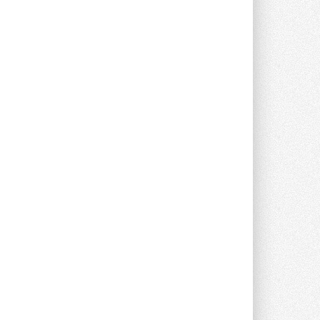
Уже через месяц в России
можно будет устанавливать
солнечные панели в МКД
С 1 сентября снимается запрет на
микрогенерацию в многоквартирных ...
30 ИЮЛЯ 2026
Канальные вентиляторы с ЕС-
двигателями Sysimple TRS EC
Poti
Новинка от Системэйр —
прямоугольный канальный ...
30 ИЮЛЯ 2026
Краска для окон: как выбрать
состав, который не
растрескается после первой
зимы
Частые вопросы о краске для окон ...
30 ИЮЛЯ 2026
СИЭНПИ РУС представила
новую серию консольных
насосов NM
Усовершенствованная гидравлика
помогает снизить энергопотребление ...
30 ИЮЛЯ 2026