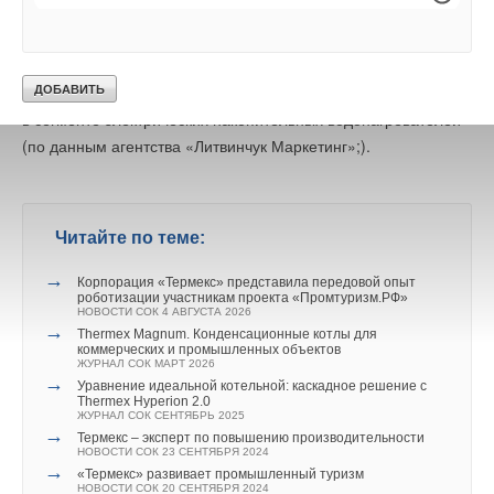
международных брендов водонагревательного
и отопительного оборудования.
Thermex — бренд № 1 в России по объему продаж
в сегменте электрических накопительных водонагревателей
(по данным агентства «Литвинчук Маркетинг»;).
Читайте по теме:
→
Корпорация «Термекс» представила передовой опыт
роботизации участникам проекта «Промтуризм.РФ»
НОВОСТИ СОК 4 АВГУСТА 2026
→
Thermex Magnum. Конденсационные котлы для
коммерческих и промышленных объектов
ЖУРНАЛ СОК МАРТ 2026
→
Уравнение идеальной котельной: каскадное решение с
Thermex Hyperion 2.0
ЖУРНАЛ СОК СЕНТЯБРЬ 2025
→
Термекс – эксперт по повышению производительности
НОВОСТИ СОК 23 СЕНТЯБРЯ 2024
→
«Термекс» развивает промышленный туризм
НОВОСТИ СОК 20 СЕНТЯБРЯ 2024