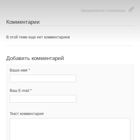
→
Новинка — приточная вентиляционная установка ZILON
ZPW-N 2000 INT EC
Уведомления отключены
НОВОСТИ СОК 6 АВГУСТА 2026
→
Для Арктики создали технологию защиты
Комментарии
ветрогенераторов от аварий
НОВОСТИ СОК 6 АВГУСТА 2026
→
Универсальный пульт Z037-5C0 от НЕВАТОМ
В этой теме еще нет комментариев
НОВОСТИ СОК 5 АВГУСТА 2026
→
21-й ежегодный форум «ЦОД-2026»
НОВОСТИ СОК 5 АВГУСТА 2026
→
Корпорация «Термекс» представила передовой опыт
Добавить комментарий
роботизации участникам проекта «Промтуризм.РФ»
НОВОСТИ СОК 4 АВГУСТА 2026
→
«РУСКЛИМАТ Fest 2026» в Уфе собрал свыше 700
Ваше имя *
профи климатической отрасли
НОВОСТИ СОК 3 АВГУСТА 2026
→
«Датарк» испытал модульный ЦОД с плотностью 54 кВт
на стойку
Ваш E-mail *
НОВОСТИ СОК 3 АВГУСТА 2026
→
Samsung выпускает VRF-систему DVM на R32
НОВОСТИ СОК 3 АВГУСТА 2026
→
«СиСофт Девелопмент» подвел итоги конкурса
студенческих проектов «ТИМ-лидеры 2026»
Текст комментария
НОВОСТИ СОК 3 АВГУСТА 2026