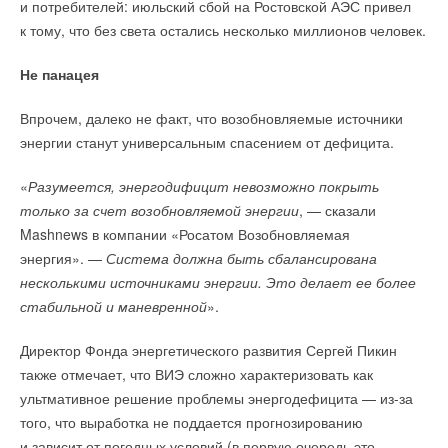
и потребителей: июльский сбой на Ростовской АЭС привел
вопрос техприсоединения для несетевых компаний
НОВОСТИ СОК 8 ИЮЛЯ 2026
к тому, что без света остались несколько миллионов человек.
→
Ученые создали лопасти для ветряков, которые на 80%
легче алюминиевых
НОВОСТИ СОК 7 ИЮЛЯ 2026
Не панацея
Впрочем, далеко не факт, что возобновляемые источники
энергии станут универсальным спасением от дефицита.
«
Разумеется, энергодифицит невозможно покрыть
Уведомления отключены
только за счет возобновляемой энергии
, — сказали
Комментарии
Mashnews в компании «Росатом Возобновляемая
энергия». —
Система должна быть сбалансирована
В этой теме еще нет комментариев
несколькими источниками энергии. Это делает ее более
стабильной и маневренной
».
Добавить комментарий
Директор Фонда энергетического развития Сергей Пикин
также отмечает, что ВИЭ сложно характеризовать как
Ваше имя *
ультмативное решение проблемы энергодефицита — из-за
того, что выработка не поддается прогнозированию
и зависит от погодных условий (в первую очередь это