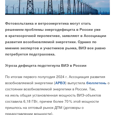
НОВОСТИ СОК 25 ИЮНЯ 2026
на прокол гвоздем Goliath P1 не нагревалась выше 8
0
°C
→
В РФ испытали безопасные и энергоемкие аккумуляторы
для электромобилей и БПЛА
и сохраняла полную работоспособность. Для
НОВОСТИ СОК 19 ИЮНЯ 2026
сравнения, температура традиционных литий-ионных
→
Европа сможет покрыть до 78% потребностей в литии за
счет собственной добычи
аккумуляторов в аналогичных условиях может
Фотовольтаика и ветроэнергетика могут стать
НОВОСТИ СОК 17 ИЮНЯ 2026
достигать 60
0
°C, повышая риск взрыва или
решением проблемы энергодефицита в России уже
→
Заключена крупнейшая в мире сделка по поставке
натрий-ионных батарей для СНЭ
возгорания. Благодаря твердотельным аккумуляторам
в краткосрочной перспективе, заявляют в Ассоциации
НОВОСТИ СОК 4 МАЯ 2026
электромобили могут стать безопаснее и надежнее. Ilika
развития возобновляемой энергетики. Однако по
планирует наладить массовое производство к 2025
мнению экспертов и участников рынка, ВИЭ все равно
году, используя существующую инфраструктуру литий-
потребуется подстраховка.
ионных батарей.
Угроза дефицита подстегнула ВИЭ в России
Уведомления отключены
Компания Ilika, созданная на основе исследований
По итогам первого полугодия 2024 г. Ассоциация развития
Университета Саутгемптона 20 лет назад, разработала
Комментарии
возобновляемой энергетики (
АРВЭ
) выпустила
бюллетень
о
Goliath P1 — твердотельный аккумулятор для
состоянии возобновляемой энергетики в России. Так,
электромобилей с катодом NMC (никель-марганец-кобальт)
В этой теме еще нет комментариев
на июль общая установленная мощность ВИЭ-объектов
и кремниевым анодом. Батарея создавалась как более
составила 6,18 ГВт, причем более 7
0
% этой мощности
безопасная альтернатива высокоэнергетическим литий-
пришлось на оптовый рынок ДПМ (договоры о
ионным батареям.
Добавить комментарий
предоставлении мощности).