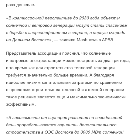
в производстве электромобилей. Благодаря повышенной
раза дешевле.
безопасности конструкцию аккумуляторных блоков можно
«
В краткосрочной перспективе до 2030 года объекты
упростить, отказавшись от дополнительных защитных
солнечной и ветровой генерации могут стать спасением
элементов. Это позволит снизить массу транспортных
в борьбе с энергодефицитом в стране, в первую очередь
средств, повысить их надежность и увеличить запас хода.
на Дальнем Востоке
», — заявили Mashnews в АРВЭ.
Несмотря на то, что Goliath P1 пока на стадии исследований
Представитель ассоциации пояснил, что солнечные
и разработок, Ilika разработала план ее массового
и ветровые электростанции можно построить за два-три года,
производства. Планируется, что к 2025 году будет создана
в то время как для строительства тепловой генерации
версия, пригодная для серийного выпуска.
требуется значительно больше времени. А благодаря
Стратегия компании предполагает использование
наиболее низким капитальными затратами по сравнению
существующей инфраструктуры производства литий-ионных
с проектами строительства тепловой и атомной генерации
аккумуляторов, что позволит упростить переход к этой более
такое решение является еще и максимально экономически
безопасной технологии. Следующим этапом станет создание
эффективным.
пилотного производства мощностью в несколько мегаватт.
«
В зависимости от сценария развития на сегодняшний
ИСТОЧНИК:
HIGHTECH.PLUS
день прорабатываются варианты дополнительного
строительства в ОЭС Востока до 3000 МВт солнечной