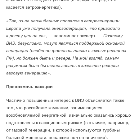
Ваш E-mail *
касается ветроэнергетики).
«
Так, из-за неожиданных провалов в ветрогенерации
Текст комментария
Европа уже получала энергодефицит, что приводило
к росту цен на газ
, — напоминает эксперт. —
Поэтому
ВИЭ, безусловно, могут являться поддержкой основной
генерации (особенно фотовольтаика в южных регионах
РФ), но должен быть и резерв. На мой взгляд, самым
разумным было бы использовать в качестве резерва
газовую генерацию
».
Превозмочь санкции
Частично повышенный интерес к ВИЭ объясняется также
тем, что российские компании, занимающиеся
возобновляемой энергетикой, изначально оказались хорошо
подготовлены к санкционным рискам (в отличие, например,
от газовой генерации, в которой используются турбины
большой мощности, попавшие под ограничения).