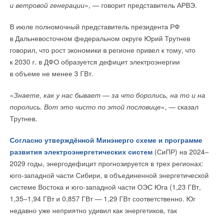
и ветровой генерации
», — говорит представитель АРВЭ.
Читайте по теме:
В июле полномочный представитель президента РФ
→
Учёные ЮУрГУ создали каскадную установку,
в Дальневосточном федеральном округе Юрий Трутнев
объединяющую солнечную и геотермальную энергию
НОВОСТИ СОК 6 АВГУСТА 2026
говорил, что рост экономики в регионе привел к тому, что
→
Для Арктики создали технологию защиты
к 2030 г. в ДФО образуется дефицит электроэнергии
ветрогенераторов от аварий
НОВОСТИ СОК 6 АВГУСТА 2026
в объеме не менее 3 ГВт.
→
Гибридный тепловой насос PV/T с одним общим
испарителем
НОВОСТИ СОК 5 АВГУСТА 2026
«
Знаете, как у нас бывает — за что боролись, на то и на
→
Тепловые насосы в связке с солнечной генерацией и
поролись. Вот это чисто по этой пословице
», — сказал
накопителем снижают потребление на 60%
НОВОСТИ СОК 4 АВГУСТА 2026
Трутнев.
→
CDU производства LG прошёл валидацию NVIDIA для
ИИ-дата-центров
НОВОСТИ СОК 28 ИЮЛЯ 2026
Согласно утверждённой Минэнерго схеме и программе
→
Сколтех улучшил температурный мониторинг
развития электроэнергетических систем
(СиПР) на 2024–
инженерных систем
НОВОСТИ СОК 22 ИЮЛЯ 2026
2029 годы, энергодефицит прогнозируется в трех регионах:
→
В КНР ввели в строй «самую высоковольтную» СНЭ
юго-западной части Сибири, в объединенной энергетической
ёмкостью 9 ГВт*ч
НОВОСТИ СОК 21 ИЮЛЯ 2026
системе Востока и юго-западной части ОЭС Юга (1,23 ГВт,
→
Росатом запустит гигафабрику литий-ионных батарей
1,35–1,94 ГВт и 0,857 ГВт — 1,29 ГВт соответственно. Юг
для электроавтомобилей
НОВОСТИ СОК 14 ИЮЛЯ 2026
недавно уже неприятно удивил как энергетиков, так
→
Постановление Правительства РФ №810 не решило