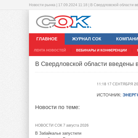
Новости рынка | 17.09.2024 11:18 | В Свердловской области
Китай ввел в эксплуатацию первы
накопитель энергии
ГЛАВНОЕ
ЖУРНАЛ СОК
КОМПАН
11:16 17 СЕНТЯБРЯ 2
ЛЕНТА НОВОСТЕЙ
ВЕБИНАРЫ И КОНФЕРЕНЦИИ
В Свердловской области введены 
Новости по теме:
11:18 17 СЕНТЯБРЯ 2
НОВОСТИ СОК 4 августа 2026
Тепловые насосы в связке с
ИСТОЧНИК:
ЭНЕР
солнечной генерацией и
накопителем снижают
Новости по теме:
потребление на 60%
НОВОСТИ СОК 21 июля 2026
НОВОСТИ СОК 7 августа 2026
В КНР ввели в строй «самую
В Забайкалье запустили
В городе Чанчжи 
высоковольтную» СНЭ