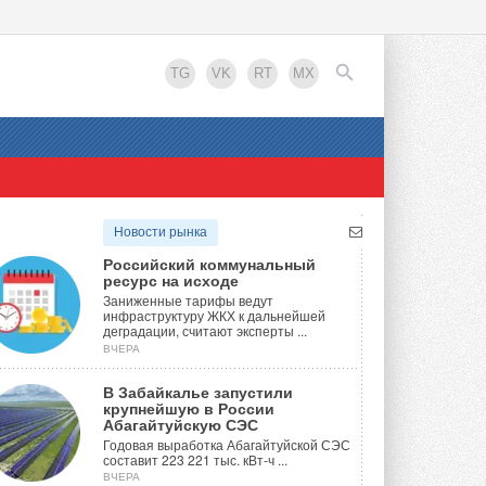
TG
VK
RT
MX
EN
Новости рынка
Российский коммунальный
ресурс на исходе
Заниженные тарифы ведут
инфраструктуру ЖКХ к дальнейшей
деградации, считают эксперты ...
ВЧЕРА
В Забайкалье запустили
крупнейшую в России
Абагайтуйскую СЭС
Годовая выработка Абагайтуйской СЭС
составит 223 221 тыс. кВт-ч ...
ВЧЕРА