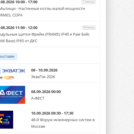
.08.2026 10:00 - 17:00
Семинар
Организатором выступил торгово-
производственный холдинг ...
 Мытищи - Настенные котлы малой мощности
3 АВГУСТА 2026
RMES, COPA
«Датарк» испытал модульный
.08.2026 11:00 - 12:00
ЦОД с плотностью 54 кВт на
Вебинар
стойку
дульные щитки Фрейм (FRAME) IP40 и Рам Бэйс
Испытания прошли на собственной
AM Base) IP65 от ДКС
производственной площадке и были ...
3 АВГУСТА 2026
Выставки
Samsung выпускает VRF-
систему DVM на R32
Линейка включает семь типоразмеров
08 - 10.09.2026
производительностью от 22,4 до 56 кВт.
ЭкваТэк 2026
Суммарная длина трубопроводов ...
3 АВГУСТА 2026
08.09.2026 00:00
«СиСофт Девелопмент» подвел
А-ФЕСТ
итоги конкурса студенческих
проектов «ТИМ-лидеры 2026»
Новый сезон конкурса «ТИМ-лидеры»
10.09.2026 09:30 - 17:30
стартует уже в сентябре 2026 года ...
3 АВГУСТА 2026
48-й Форум инженерных систем в
Москве
«Русклимат» укрепляет