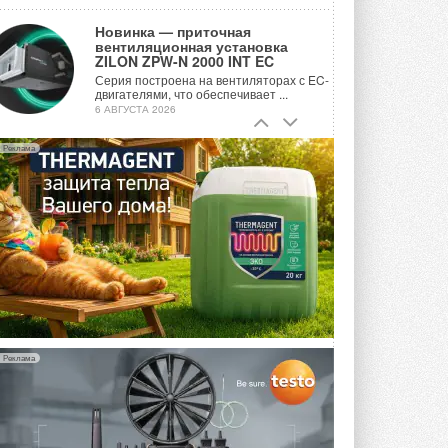
Новинка — приточная
вентиляционная установка
ZILON ZPW-N 2000 INT EC
Серия построена на вентиляторах с EC-
двигателями, что обеспечивает ...
6 АВГУСТА 2026
Учёные ЮУрГУ создали
Реклама
каскадную установку,
объединяющую солнечную и
геотермальную энергию
Природосберегающие технологии ...
6 АВГУСТА 2026
Для Арктики создали
технологию защиты
ветрогенераторов от аварий
Разработка учитывает влияние
мерзлоты, обледенения и снеговых ...
6 АВГУСТА 2026
Реклама
Гибридный тепловой насос PV/T
с одним общим испарителем
Исследователи предложили
конструкцию двухисточникового ...