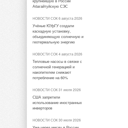
крупнейшую в России
маховичная систем
ёмкостью 9 ГВт*ч
Абагайтуйскую СЭС
Power Station мощ
НОВОСТИ СОК 14 июля 2026
НОВОСТИ СОК 6 августа 2026
Строительные работ
Росатом запустит
Учёные ЮУрГУ создали
гигафабрику литий-ионных
машиностроения Шан
каскадную установку,
батарей для
Institute) и Шаньси
объединяющую солнечную и
электроавтомобилей
геотермальную энергию
(Shanxi Electric Po
BC New Energy, а о
НОВОСТИ СОК 8 июля 2026
НОВОСТИ СОК 4 августа 2026
Постановление
Тепловые насосы в связке с
Это первый в Ки
Правительства РФ №810
солнечной генерацией и
на маховиках, на
не решило вопрос
накопителем снижают
техприсоединения для
потребление на 60%
несетевых компаний
Установка оснащен
маховиками. Каждые
НОВОСТИ СОК 31 июля 2026
НОВОСТИ СОК 2 июля 2026
и регулирования час
США запретили
Мировой спрос на энергию
подключен к подста
использование иностранных
бьет рекорды: солнечная
инверторов
генерация выросла на 30%
Технология накопле
НОВОСТИ СОК 30 июля 2026
преимуществ, таких
НОВОСТИ СОК 1 июля 2026
Уже через месяц в России