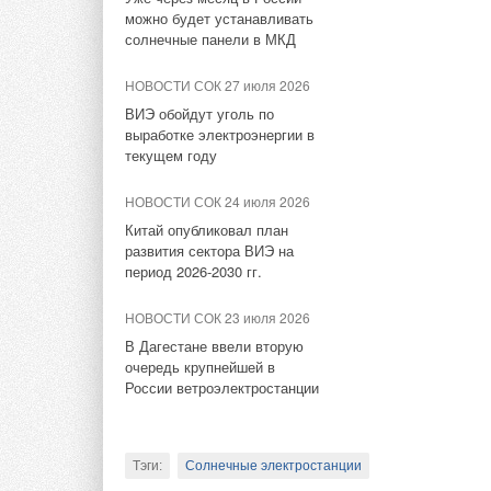
мощности, низкие за
Водородный аккумулятор с
можно будет устанавливать
загрязнения, а так
неограниченным сроком
солнечные панели в МКД
хранения
с другими технолог
и пневматические а
НОВОСТИ СОК 27 июля 2026
НОВОСТИ СОК 1 июля 2026
высокую плотность 
ВИЭ обойдут уголь по
Установленная мощность
и быстрый отклик.
выработке электроэнергии в
солнечной и ветровой
текущем году
энергетики КНР превысит
Примененная в кита
2800 ГВт к 2030 году
НОВОСТИ СОК 24 июля 2026
на магнитной левит
Китай опубликовал план
в вакууме и среде 
НОВОСТИ СОК 1 июля 2026
развития сектора ВИЭ на
эффективность нако
Экономика энергетики:
период 2026-2030 гг.
стоимость электроэнергии от
СЭС с накопителями в ФРГ
Чтобы решить пробл
НОВОСТИ СОК 23 июля 2026
Китайский институт
В Дагестане ввели вторую
НОВОСТИ СОК 23 июня 2026
электроэнергетичес
очередь крупнейшей в
250 придорожных станций с
России ветроэлектростанции
строительство прое
солнечными панелями
системы охлаждения
построят в Казахстане
и повысило эффекти
эффективность махо
НОВОСТИ СОК 19 июня 2026
Тэги:
Солнечные электростанции