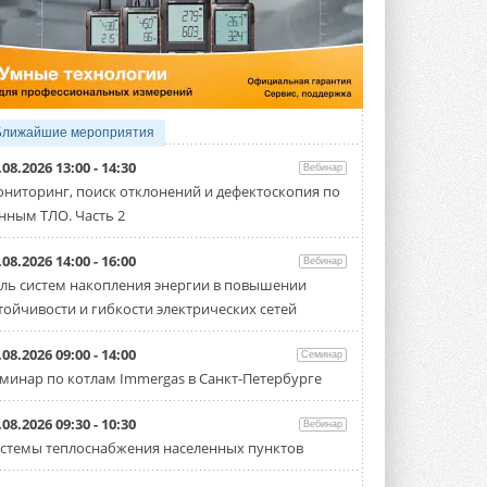
5 АВГУСТА 2026
21-й ежегодный форум
«ЦОД-2026»
Мероприятие пройдет 2-3 сентября в
отеле Radisson Slavyanskaya. Форум
посетит более двух тысяч участников ...
Ближайшие мероприятия
5 АВГУСТА 2026
.08.2026 13:00 - 14:30
Вебинар
Китайская Shenling представила
ниторинг, поиск отклонений и дефектоскопия по
линейку тепловых насосов
нным ТЛО. Часть 2
«воздух-вода» на R290
Серия ThermaX R290 All-In-One
включает три модели ...
.08.2026 14:00 - 16:00
Вебинар
4 АВГУСТА 2026
ль систем накопления энергии в повышении
тойчивости и гибкости электрических сетей
Тепловые насосы в связке с
солнечной генерацией и
накопителем снижают
.08.2026 09:00 - 14:00
Семинар
потребление на 60%
минар по котлам Immergas в Санкт-Петербурге
Исследователи из Италии установили ...
4 АВГУСТА 2026
.08.2026 09:30 - 10:30
Вебинар
«РУСКЛИМАТ Fest 2026» в Уфе
стемы теплоснабжения населенных пунктов
собрал свыше 700 профи
климатической отрасли