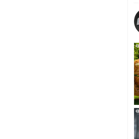
а накопления энергии Dinglun Flywheel Energy Storage
ностью 30 мегаватт ( МВт).
ы выполняли Китайский институт энергетического
ьси (China Energy Construction Shanxi Power Engineering
йская электроэнергетическая строительная компания
wer Construction Company). Поставщиком технологий была
сновным инвестором — Shenzhen Energy Group.
тае крупномасштабный проект накопителя
чавший работу в энергосистеме.
а 120 высокоскоростными магнитно-левитационными
 10 маховиков образуют блок накопления энергии
тоты, и все 12 блоков образуют массив, который
нции «Чанчжи Гаотуси» 110 кВ.
ния энергии с помощью маховика имеет ряд
 как быстрая зарядка и разрядка, точное регулирование