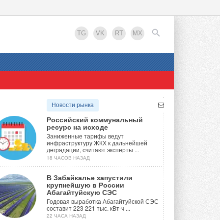
TG
VK
RT
MX
EN
Новости рынка
Российский коммунальный
ресурс на исходе
Заниженные тарифы ведут
инфраструктуру ЖКХ к дальнейшей
деградации, считают эксперты ...
18 ЧАСОВ НАЗАД
В Забайкалье запустили
крупнейшую в России
Абагайтуйскую СЭС
Годовая выработка Абагайтуйской СЭС
составит 223 221 тыс. кВт-ч ...
22 ЧАСА НАЗАД