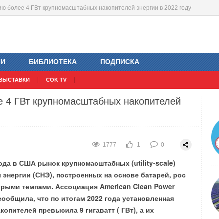
ацию более 4 ГВт крупномасштабных накопителей энергии в 2022 году
«TIBOR» с модельным рядом от 11 до
 развитии отрасли и заключите свою
ИИ
БИБЛИОТЕКА
ПОДПИСКА
2043
1804
3
0
1
0
ВЫСТАВКИ
COK TV
РД»
один из крупнейших в России заводов по производству
удования, готов представить новую линейку надежных
е 4 ГВт крупномасштабных накопителей
тенных котлов «
TIBOR
» с модельным рядом от 11 до
1777
1
0
ода в США рынок крупномасштабных (utility-scale)
 энергии (СНЭ), построенных на основе батарей, рос
рыми темпами. Ассоциация American Clean Power
 сообщила, что по итогам 2022 года установленная
копителей превысила 9 гигаватт ( ГВт), а их