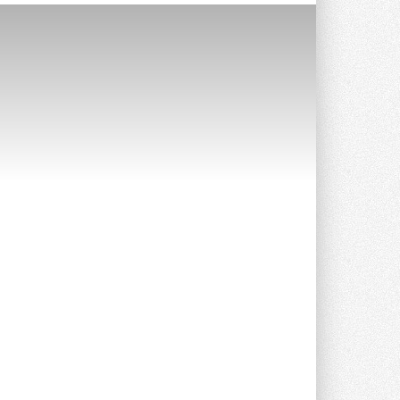
Уже через месяц в России
можно будет устанавливать
солнечные панели в МКД
С 1 сентября снимается запрет на
микрогенерацию в многоквартирных ...
30 ИЮЛЯ 2026
Канальные вентиляторы с ЕС-
двигателями Sysimple TRS EC
Poti
Новинка от Системэйр —
прямоугольный канальный ...
30 ИЮЛЯ 2026
Краска для окон: как выбрать
состав, который не
растрескается после первой
зимы
Частые вопросы о краске для окон ...
30 ИЮЛЯ 2026
СИЭНПИ РУС представила
новую серию консольных
насосов NM
Усовершенствованная гидравлика
помогает снизить энергопотребление ...
30 ИЮЛЯ 2026