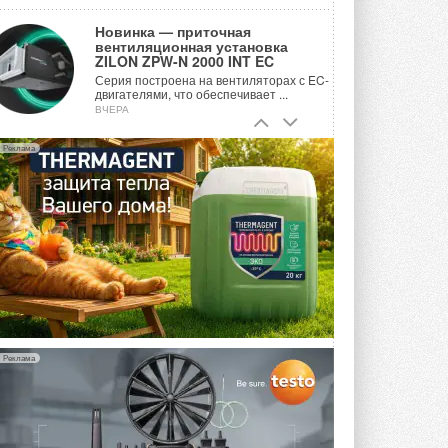
Новинка — приточная
вентиляционная установка
ZILON ZPW-N 2000 INT EC
Серия построена на вентиляторах с EC-
двигателями, что обеспечивает ...
ВЧЕРА
Учёные ЮУрГУ создали
Реклама
каскадную установку,
объединяющую солнечную и
геотермальную энергию
Природосберегающие технологии ...
6 АВГУСТА 2026
Для Арктики создали
технологию защиты
ветрогенераторов от аварий
Разработка учитывает влияние
мерзлоты, обледенения и снеговых ...
6 АВГУСТА 2026
Реклама
Гибридный тепловой насос PV/T
с одним общим испарителем
Исследователи предложили
конструкцию двухисточникового ...