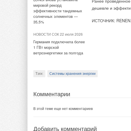
Ранее проведенное 
соревнования
Новинки на росс
мировой рекорд
дешевле и эффектив
вентиляции, кон
эффективности тандемных
Новую линейку в
солнечных элементов —
и высоэффективн
ИСТОЧНИК: RENEN
35,5%
компании
ТЕРМ
Компания
Buhle
НОВОСТИ СОК 22 июля 2026
увлажнения возд
Германия подключила более
12 и Superior 1
1 ГВт морской
форсуночные сис
ветроэнергетики за полгода
Тэги:
Системы хранения энергии
Комментарии
Тэги:
КОНОРД
Бренд Конорд
Газовые настенны
В этой теме еще нет комментариев
2 марта деловая 
Комментарии
Добавить комментарий