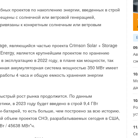
л/ч, что не имеет аналогов на рынке. Мы также
ообменник из нержавеющей стали и клапан
бных проектов по накоплению энергии, введенных в строй
 решения для застройщиков, рестораторов, владельцев
позволяют получить стабильную температуру горячей
вмещены с солнечной или ветровой генерацией,
кой недвижимости, которые навеяны трендами
 ванной комнате.
привязаны к конкретным солнечным или ветровым
 бизнесе
».
 требуют организации дымохода, как следствие они
 и компактны. Контур ГВС обеспечивает горячее
rage, являющийся частью проекта Crimson Solar + Storage
09
чение всего года.
 Energy, является крупнейшим проектом по хранению
Ав
в эксплуатацию в 2022 году, в плане как мощности, так
сэ
TIBOR» с исключительно европейскими комплектующими,
онная аккумуляторная система мощностью 350 МВт имеет
е качество и эффективность в российских условиях.
10
работы 4 часа и общую емкость хранения энергии
Мо
да
быстрый рост рынка продолжится. По данным
инок
:
10
тики, в 2023 году будет введено в строй 9,4 ГВт
Ро
и-батарей, то есть больше, чем построено за всю историю.
трирует на выставке установку для бассейна с системой
ус
ий объем проектов СНЭ, разрабатываемых сегодня в США,
обменную установку с роторным рекуператором.
можно ознакомиться с новыми центральными
Вт / 45638 МВт*ч.
11
, вентилятором дымоудаления и полным спектром
Се
 оборудования.