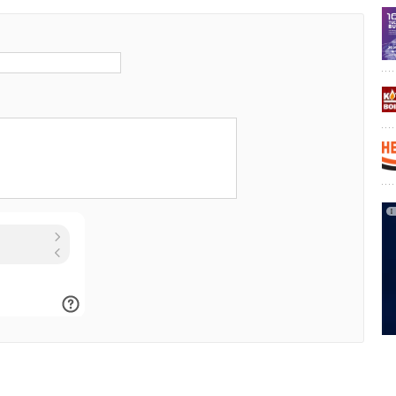
а какие инновационные решения домовладельцы готовы
03-03-2023
Комментарий полезен?
нференция «Пора! Интеллектуальные технологии
айцы еще не отгрузили чтоли?
ДА
НЕТ
Текущие решения и грядущие возможности».
 всех на круглый стол «Кондиционирование воздуха для
оворим о потенциале рынка систем охлаждения
ОДов.
а для специалистов холодильной отрасли подготовлена
 предприятий холодильной промышленности.
ставщики HVAC/R оборудования ждут вас на своих
зентовать новинки и предложить выгодные условия.
евраля по 3 марта 2023 года в ЦВК «Экспоцентр»
спо!