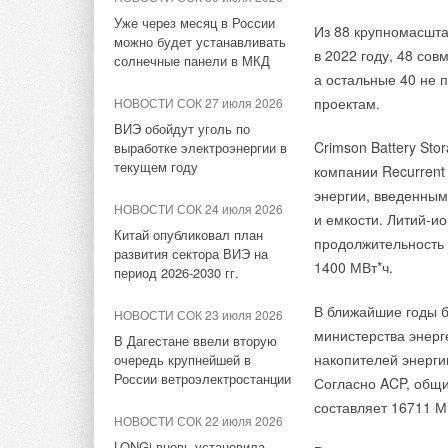
продукта — 1200 м
НОВОСТИ СОК 27 июля 2026
Уже через месяц в России
Пластинчатый тепл
Из 88 крупномасшта
НОВОСТИ СОК 3 августа 2026
предложили свежие
Aquatherm Almaty 2026:
можно будет устанавливать
с электроприводом 
в 2022 году, 48 со
«РУСКЛИМАТ Fest 2026» в
ключевая платформа для
жилой и коммерчес
солнечные панели в МКД
воды на кухне или в
Уфе собрал свыше 700
развития инженерных систем
а остальные 40 не 
в строительстве и
профи климатической
Центральной Азии
проектам.
НОВОСТИ СОК 27 июля 2026
отрасли
Настенные котлы не
ВИЭ обойдут уголь по
НОВОСТИ СОК 17 июля 2026
просты в установке
Crimson Battery Sto
выработке электроэнергии в
ЖУРНАЛ СОК август 2026
водоснабжение в те
Впервые на Heat&Power:
текущем году
компании Recurrent
Инверторные накопительные
Форум «Собственная
энергии, введенным 
водонагреватели Royal
генерация»
Настенный котел «
НОВОСТИ СОК 24 июля 2026
и емкости. Литий-и
Thermo: чем отличаются три
что означает высоко
Китай опубликовал план
серии
продолжительность 
НОВОСТИ СОК 10 июля 2026
развития сектора ВИЭ на
1400 МВт*ч.
Всемирный день холода
период 2026-2030 гг.
НОВОСТИ СОК 29 июля 2026
(World Refrigeration Day)
Группа «Теплолюкс» открыла
представил сообщество
В ближайшие годы 
НОВОСТИ СОК 23 июля 2026
Среди других нов
новую производственную
WRD365
министерства энерге
В Дагестане ввели вторую
площадку
накопителей энерги
очередь крупнейшей в
ТЕХВЕНТ
демонс
НОВОСТИ СОК 2 июля 2026
России ветроэлектростанции
Согласно ACP, общ
осушения и обще
НОВОСТИ СОК 29 июля 2026
Как «Русклимат» формирует
На стенде
СВОК
составляет 16711 М
Stiebel Eltron — спонсирует
новые стандарты в ОВКЭС
НОВОСТИ СОК 22 июля 2026
кондиционерами
международные
вентиляционного
LONGi вновь установила