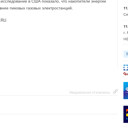
исследование в США показало, что накопители энергии
ийском рынке с уровнем локализации 9
8
% в сфере
нее пиковых газовых электростанций.
11
диционирования и отопления представляет
ВЕЗА
.
оздушных тепловых завес, новый тепловентилятор
Си
ый V-образный конденсатор можно увидеть на стенде
.RU
А
.
11
r-AHS
традиционно презентует инновационные системы
г.
уха: обновленный дизайн центральных модулей Manitoba
HE
8, активные форсунки с бесшумными клапанами SAN,
темы бренда Universe.
комментарии к новости (
1
)
Уведомления отключены
е котлы
программа
:
Уведомления отключены