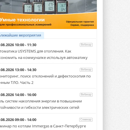
5 АВГУСТА 2026
21-й ежегодный форум
«ЦОД-2026»
Мероприятие пройдет 2-3 сентября в
отеле Radisson Slavyanskaya. Форум
посетит более двух тысяч участников ...
Ближайшие мероприятия
5 АВГУСТА 2026
.08.2026 10:00 - 11:30
Вебинар
Китайская Shenling представила
томатика USYSTEMS для отопления. Как
линейку тепловых насосов
кономить на коммуналке используя автоматику
«воздух-вода» на R290
Серия ThermaX R290 All-In-One
включает три модели ...
.08.2026 13:00 - 14:30
Вебинар
4 АВГУСТА 2026
ниторинг, поиск отклонений и дефектоскопия по
нным ТЛО. Часть 2
Тепловые насосы в связке с
солнечной генерацией и
накопителем снижают
.08.2026 14:00 - 16:00
Вебинар
потребление на 60%
ль систем накопления энергии в повышении
Исследователи из Италии установили ...
тойчивости и гибкости электрических сетей
4 АВГУСТА 2026
«РУСКЛИМАТ Fest 2026» в Уфе
.08.2026 09:00 - 14:00
Семинар
собрал свыше 700 профи
минар по котлам Immergas в Санкт-Петербурге
климатической отрасли