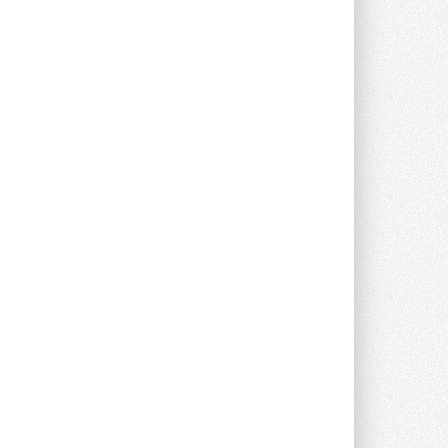
опроса Daikin о восприятии жары ...
28 ИЮЛЯ 2026
CDU производства LG прошёл
валидацию NVIDIA для ИИ-дата-
центров
Компания становится официальным
партнёром NVIDIA по системам ...
28 ИЮЛЯ 2026
В Великобритании предлагают
сделать кондиционирование
обязательным для новостроек
Либеральные демократы внесли
предложение оснащать все новые ...
1
28 ИЮЛЯ 2026
В Подмосковье запустят
производство холодильной
техники и теплообменного
оборудования
Проект реализует компания «ВЕЗА» ...
28 ИЮЛЯ 2026
Ридан объявил о старте продаж
автоматического
балансировочного клапана