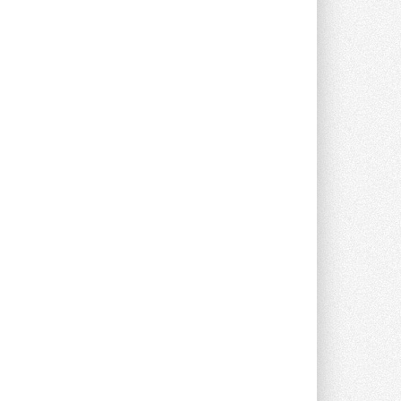
Группа «Теплолюкс» открыла
новую производственную
площадку
Открытие нового завода состоялось
сегодня в Мытищах ...
29 ИЮЛЯ 2026
Stiebel Eltron — спонсирует
международные соревнования
25 спортсменов, выступающих в
прыжках с трамплина и лыжном
двоеборье на международных ...
29 ИЮЛЯ 2026
Новый фирменный магазин
Midea открылся в Сургуте
Компания «Даичи» совместно с
партнером «Энердрим» открыла новый
фирменный магазин Midea в Сургуте ...
29 ИЮЛЯ 2026
Токио — лидер по
интенсивности использования
кондиционеров
Данные получены в ходе очередного