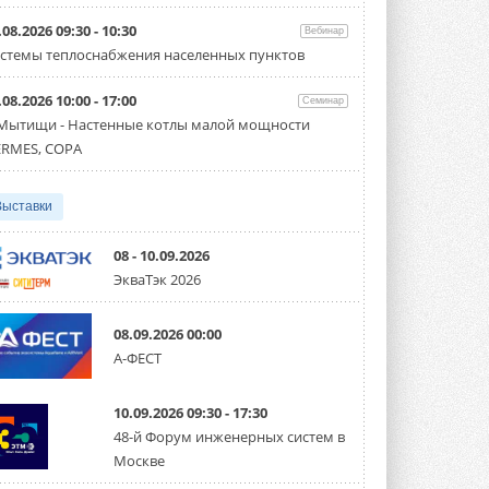
Организатором выступил торгово-
производственный холдинг ...
.08.2026 09:30 - 10:30
Вебинар
3 АВГУСТА 2026
стемы теплоснабжения населенных пунктов
«Датарк» испытал модульный
.08.2026 10:00 - 17:00
ЦОД с плотностью 54 кВт на
Семинар
стойку
 Мытищи - Настенные котлы малой мощности
Испытания прошли на собственной
RMES, COPA
производственной площадке и были ...
3 АВГУСТА 2026
Выставки
Samsung выпускает VRF-
систему DVM на R32
Линейка включает семь типоразмеров
08 - 10.09.2026
производительностью от 22,4 до 56 кВт.
ЭкваТэк 2026
Суммарная длина трубопроводов ...
3 АВГУСТА 2026
08.09.2026 00:00
«СиСофт Девелопмент» подвел
А-ФЕСТ
итоги конкурса студенческих
проектов «ТИМ-лидеры 2026»
Новый сезон конкурса «ТИМ-лидеры»
10.09.2026 09:30 - 17:30
стартует уже в сентябре 2026 года ...
3 АВГУСТА 2026
48-й Форум инженерных систем в
Москве
«Русклимат» укрепляет