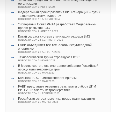
Vestas обнародовал свои планы по созданию единой
НОВОСТИ СОК 27 ФЕВРАЛЯ 2023
организации
→
Компания BWT займется очисткой более 7 500 м3 воды в
НОВОСТИ СОК 3 ИЮНЯ 2024
Краснодаре
→
Федеральный проект развития ВИЭ-генерации – путь к
НОВОСТИ СОК 25 ЯНВАРЯ 2023
технологическому лидерству
→
Компания BWT запустила два бассейна в филиале ЦМШ
НОВОСТИ СОК 12 АПРЕЛЯ 2024
в Калининграде
→
Экспертный Совет РАВИ разработает Федеральный
НОВОСТИ СОК 19 ДЕКАБРЯ 2022
проект развития ВИЭ
НОВОСТИ СОК 9 АПРЕЛЯ 2024
→
Китай создаст систему утилизации отходов ВИЭ
НОВОСТИ СОК 25 СЕНТЯБРЯ 2023
→
РАВИ объединяет все технологии безуглеродной
энергетики
НОВОСТИ СОК 25 АВГУСТА 2023
→
Технологический тур на строящуюся ВЭС
Уведомления отключены
НОВОСТИ СОК 5 ИЮНЯ 2023
→
В Москве состоялось ежегодное собрание Российской
Комментарии
ассоциации ветроиндустрии
НОВОСТИ СОК 19 МАЯ 2023
→
Кольская ВЭС - чистая энергия Арктики
В этой теме еще нет комментариев
НОВОСТИ СОК 15 МАЯ 2023
→
РАВИ предлагает отменить результаты отбора ДПМ
ВИЭ-2022 в части ветроэнергетики
НОВОСТИ СОК 11 АПРЕЛЯ 2023
→
Добавить комментарий
Российская ветроэнергетика: новые грани развития
НОВОСТИ СОК 20 МАРТА 2023
Ваше имя *