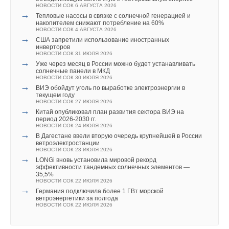
НОВОСТИ СОК 7 ИЮЛЯ 2026
«
Спасение утопающих — дело рук самих утопающих
».
НОВОСТИ СОК 6 АВГУСТА 2026
→
В России вступил в силу «зеленый» стандарт для
→
Текст комментария
Над этой фразой принято посмеиваться. Но где бы были мы
Тепловые насосы в связке с солнечной генерацией и
многоквартирных домов
накопителем снижают потребление на 60%
НОВОСТИ СОК 2 ИЮЛЯ 2026
все, если бы за этот год сами не переформатировали
НОВОСТИ СОК 4 АВГУСТА 2026
→
ФАС выявила сговор в сфере ЖКХ
→
США запретили использование иностранных
отрасль. Наверное, спокойно аплодировали результатам
НОВОСТИ СОК 29 ИЮНЯ 2026
инверторов
→
Правительство России обновило правила обращения
ДПМ, спасибо, что не закрыли.
НОВОСТИ СОК 31 ИЮЛЯ 2026
озоноразрушающих веществ
→
Уже через месяц в России можно будет устанавливать
НОВОСТИ СОК 29 ИЮНЯ 2026
солнечные панели в МКД
→
Сейчас РАВИ, присвоив опыт предыдущих лет,
В Китае принят трёхлетний план мероприятий по
НОВОСТИ СОК 30 ИЮЛЯ 2026
сокращению выбросов в ключевых отраслях
→
Общий объем бассейнов — 11 тысяч кубометров воды. В них
видит перспективный путь развития
ВИЭ обойдут уголь по выработке электроэнергии в
НОВОСТИ СОК 23 ИЮНЯ 2026
текущем году
→
можно заниматься дайвингом, виндсерфингом и другими
и готова отстаивать свою точку зрения на самом
В России хотят создать федеральную систему
НОВОСТИ СОК 27 ИЮЛЯ 2026
мониторинга аварийности в ЖКХ
→
видами водного спорта. Максимальная пропускная
высоком уровне
. У Ассоциации не обычный план работ
Китай опубликовал план развития сектора ВИЭ на
НОВОСТИ СОК 18 ИЮНЯ 2026
период 2026-2030 гг.
способность — 335 чел./смену. Водный комплекс доступен
на год, а полное переформатирование своей работы. Не
НОВОСТИ СОК 24 ИЮЛЯ 2026
→
как для профессиональных спортсменов, так и для всех
В Дагестане ввели вторую очередь крупнейшей в России
меняется только главная цель —
России нужен
ветроэлектростанции
желающих. Для комфортного плавания в тренировочных
технологический суверенитет в производстве
НОВОСТИ СОК 23 ИЮЛЯ 2026
→
бассейнах температура воды будет поддерживаться
LONGi вновь установила мировой рекорд
критических компонентов и материалов для
эффективности тандемных солнечных элементов —
на уровне 25–2
9
°C, в детских на уровне 23–3
0
°C,
ветрогенераторов, так как речь идет об энергетической
35,5%
Уведомления отключены
НОВОСТИ СОК 22 ИЮЛЯ 2026
«Термобассейн» — 3
9
°C.
безопасности страны и ее перспективах на мировом
→
Германия подключила более 1 ГВт морской
Комментарии
энергетическом рынке.
ветроэнергетики за полгода
НОВОСТИ СОК 22 ИЮЛЯ 2026
Компания имеет опыт строительства бассейнов для
спортивных комплексов. В 2022 году BWT установила
РАВИ провела исследование
, срез российской
В этой теме еще нет комментариев