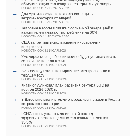
Добавить комментарий
НОВОСТИ СОК 27 ИЮЛЯ 2026
объединяющую солнечную и геотермальную энергию
→
Китай опубликовал план развития сектора ВИЭ на
НОВОСТИ СОК 6 АВГУСТА 2026
→
период 2026-2030 гг.
Росатом запустит гигафабрику литий-ионных батарей
→
Ваше имя *
Для Арктики создали технологию защиты
НОВОСТИ СОК 24 ИЮЛЯ 2026
для электроавтомобилей
ветрогенераторов от аварий
→
НОВОСТИ СОК 14 ИЮЛЯ 2026
В Дагестане ввели вторую очередь крупнейшей в России
НОВОСТИ СОК 6 АВГУСТА 2026
→
ветроэлектростанции
В Германии каждый второй владелец отказывается от
→
Тепловые насосы в связке с солнечной генерацией и
НОВОСТИ СОК 23 ИЮЛЯ 2026
повторной покупки электромобиля
накопителем снижают потребление на 60%
Ваш E-mail *
→
НОВОСТИ СОК 3 ИЮЛЯ 2026
LONGi вновь установила мировой рекорд
НОВОСТИ СОК 4 АВГУСТА 2026
→
эффективности тандемных солнечных элементов —
Эксперты WEF: готовность стран к энергопереходу
→
США запретили использование иностранных
35,5%
снизилась впервые за 10 лет
инверторов
НОВОСТИ СОК 22 ИЮЛЯ 2026
НОВОСТИ СОК 25 ИЮНЯ 2026
НОВОСТИ СОК 31 ИЮЛЯ 2026
→
В РФ испытали безопасные и энергоемкие аккумуляторы
Текст комментария
→
Уже через месяц в России можно будет устанавливать
для электромобилей и БПЛА
солнечные панели в МКД
НОВОСТИ СОК 19 ИЮНЯ 2026
НОВОСТИ СОК 30 ИЮЛЯ 2026
→
Европа сможет покрыть до 78% потребностей в литии за
→
ВИЭ обойдут уголь по выработке электроэнергии в
счет собственной добычи
текущем году
НОВОСТИ СОК 17 ИЮНЯ 2026
НОВОСТИ СОК 27 ИЮЛЯ 2026
→
Заключена крупнейшая в мире сделка по поставке
→
Китай опубликовал план развития сектора ВИЭ на
Уведомления отключены
натрий-ионных батарей для СНЭ
период 2026-2030 гг.
НОВОСТИ СОК 4 МАЯ 2026
НОВОСТИ СОК 24 ИЮЛЯ 2026
→
Комментарии
Полигон для испытаний электротранспорта и ВИЭ
→
В Дагестане ввели вторую очередь крупнейшей в России
появится в Адыгее летом 2026г.
ветроэлектростанции
НОВОСТИ СОК 17 АПРЕЛЯ 2026
НОВОСТИ СОК 23 ИЮЛЯ 2026
→
Зарядная станция для электромобилей на солнечных
В этой теме еще нет комментариев
→
LONGi вновь установила мировой рекорд
фотоэлектрических преобразователях в районе города
эффективности тандемных солнечных элементов —
Краснодара
35,5%
ЖУРНАЛ СОК АПРЕЛЬ 2026
НОВОСТИ СОК 22 ИЮЛЯ 2026
→
Китайские производители анонсируют всё новые
Добавить комментарий
твердотельные аккумуляторы