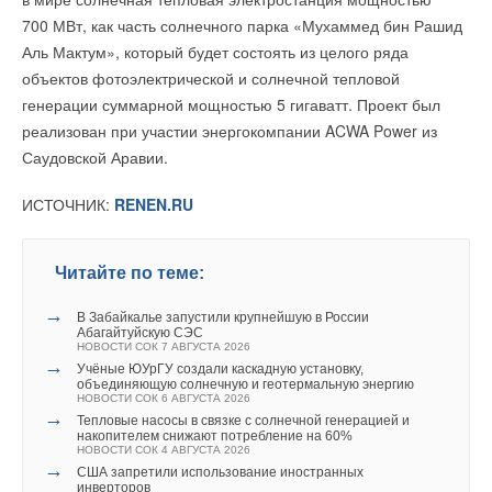
НОВОСТИ СОК 30 ИЮЛЯ 2026
→
Ваш E-mail *
700 МВт, как часть солнечного парка «Мухаммед бин Рашид
Города начнут строить по ГОСТу с учетом изменений
климата
Аль Мактум», который будет состоять из целого ряда
НОВОСТИ СОК 22 ИЮЛЯ 2026
→
объектов фотоэлектрической и солнечной тепловой
Более 85% котельных и ЦТП Подмосковья передают
данные в систему мониторинга
генерации суммарной мощностью 5 гигаватт. Проект был
Текст комментария
НОВОСТИ СОК 21 ИЮЛЯ 2026
→
реализован при участии энергокомпании ACWA Power из
МОЭК внедряет разработанный по собственной
программе НИОКР новый течеискатель
Саудовской Аравии.
НОВОСТИ СОК 20 ИЮЛЯ 2026
→
Установлен порядок восстановления паспортов
трубопроводной арматуры
ИСТОЧНИК:
RENEN.RU
НОВОСТИ СОК 13 ИЮЛЯ 2026
→
Трубы КОРСИС ПЛЮС Группы ПОЛИПЛАСТИК
включены в Реестр инноваций Росатома
НОВОСТИ СОК 8 ИЮЛЯ 2026
Читайте по теме:
→
В Забайкалье запустили крупнейшую в России
Абагайтуйскую СЭС
НОВОСТИ СОК 7 АВГУСТА 2026
→
Учёные ЮУрГУ создали каскадную установку,
объединяющую солнечную и геотермальную энергию
НОВОСТИ СОК 6 АВГУСТА 2026
Уведомления отключены
→
Тепловые насосы в связке с солнечной генерацией и
накопителем снижают потребление на 60%
Комментарии
НОВОСТИ СОК 4 АВГУСТА 2026
→
США запретили использование иностранных
инверторов