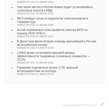
В этой теме еще нет комментариев
НОВОСТИ СОК 31 ИЮЛЯ 2026
→
Уже через месяц в России можно будет устанавливать
солнечные панели в МКД
НОВОСТИ СОК 30 ИЮЛЯ 2026
Добавить комментарий
→
ВИЭ обойдут уголь по выработке электроэнергии в
текущем году
НОВОСТИ СОК 27 ИЮЛЯ 2026
Ваше имя *
→
Китай опубликовал план развития сектора ВИЭ на
период 2026-2030 гг.
НОВОСТИ СОК 24 ИЮЛЯ 2026
→
В Дагестане ввели вторую очередь крупнейшей в России
Ваш E-mail *
ветроэлектростанции
НОВОСТИ СОК 23 ИЮЛЯ 2026
→
LONGi вновь установила мировой рекорд
эффективности тандемных солнечных элементов —
35,5%
Текст комментария
НОВОСТИ СОК 22 ИЮЛЯ 2026
→
Германия подключила более 1 ГВт морской
ветроэнергетики за полгода
НОВОСТИ СОК 22 ИЮЛЯ 2026
Уведомления отключены