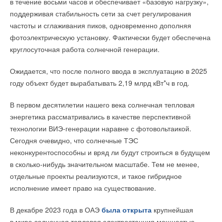
в течение восьми часов и обеспечивает «базовую нагрузку»,
→
улучшено качество коммунальных услуг для 2,5 млн человек.
Stiebel Eltron отмечает 50 лет производства тепловых
поддерживая стабильность сети за счет регулирования
насосов
При этом, по его словам, задач остается много, поэтому
НОВОСТИ СОК 24 ИЮЛЯ 2026
частоты и сглаживания пиков, одновременно дополняя
→
в рамках нацпроекта «Инфраструктура для жизни»
Stiebel Eltron расширил линейку воздушно-водяных
тепловых насосов WPL-A
фотоэлектрическую установку. Фактически будет обеспечена
сформирован новый федеральный проект «Модернизация
НОВОСТИ СОК 17 ИЮЛЯ 2026
круглосуточная работа солнечной генерации.
коммунальной инфраструктуры».
Ожидается, что после полного ввода в эксплуатацию в 2025
«
Это масштабный проект, в рамках которого все меры
году объект будет вырабатывать 2,19 млрд кВт*ч в год.
поддержки будут консолидированы в единой программе,
что позволит к 2030 году улучшить качество услуг для
В первом десятилетии нашего века солнечная тепловая
Уведомления отключены
20 млн человек и выйти на ежегодное обновление 2,
5
%
энергетика рассматривались в качестве перспективной
сетей от общего объема в стране
», — сказал Файзуллин.
Комментарии
технологии ВИЭ-генерации наравне с фотовольтаикой.
Сегодня очевидно, что солнечные ТЭС
ИСТОЧНИК:
ТАСС
В этой теме еще нет комментариев
неконкурентоспособны и вряд ли будут строиться в будущем
в сколько-нибудь значительном масштабе. Тем не менее,
Читайте по теме:
отдельные проекты реализуются, и такое гибридное
Добавить комментарий
исполнение имеет право на существование.
→
Российский коммунальный ресурс на исходе
Ваше имя *
НОВОСТИ СОК 7 АВГУСТА 2026
В декабре 2023 года в ОАЭ
была открыта
крупнейшая
→
Уже через месяц в России можно будет устанавливать
солнечные панели в МКД
в мире солнечная тепловая электростанция мощностью