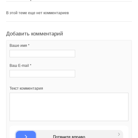
В этой теме еще нет комментариев
Добавить комментарий
Уведомления отключены
Ваше имя *
Добавить комментарий
Комментарии
Ваше имя *
Ваш E-mail *
В этой теме еще нет комментариев
Ваш E-mail *
Текст комментария
Добавить комментарий
Ваше имя *
Текст комментария
Ваш E-mail *
Текст комментария