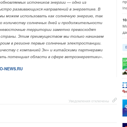
пр
зобновляемых источников энергии — одно из
 своих внутренних целей по ВИЭ уже в этом году,
In
ыстро развивающихся направлений в энергетике. В
е, чем ожидалось. Однако для выполнения мировых
стройках ФРГ впервые было установлено больше тепловых
мы можем использовать как солнечную энергию, так
ю придется сохранять высокие темпы роста ВИЭ и в
10
ых котлов. И эта тенденция сохранялась в последующие
По количеству солнечных дней и продолжительности
Мо
льневосточные территории заметно превосходят
да
ь страны. Этим преимуществом мы только начинаем
U
.RU
роим в регионе первые солнечные электростанции.
ичеству с компанией Эн+ и китайскими партнерами
и
Солнечные электростанции
ать потенциал области в сфере ветроэнергетики
».
O-NEWS.RU
Уведомления отключены
Уведомления отключены
Уведомления отключены