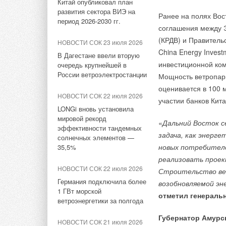
объясняется различ
новую производственную
Китай опубликовал план
площадку
развития сектора ВИЭ на
в ЕС, закон о сниж
Ранее на полях Вос
НОВОСТИ СОК 22 июля 2026
период 2026-2030 гг.
и Бразилии для ино
соглашения между Э
LONGi вновь установила
НОВОСТИ СОК 29 июля 2026
мировой рекорд
(КРДВ) и Правитель
НОВОСТИ СОК 23 июля 2026
Stiebel Eltron — спонсирует
Прогнозируется, чт
эффективности тандемных
China Energy Invest
международные
В Дагестане ввели вторую
солнечных элементов —
в период с 2023 по 
инвестиционной ком
соревнования
очередь крупнейшей в
35,5%
года. ВИЭ ожидаетс
России ветроэлектростанции
Мощность ветропар
к началу 2025 года,
НОВОСТИ СОК 27 июля 2026
оценивается в 100 
Наиболее быстрый р
НОВОСТИ СОК 22 июля 2026
НОВОСТИ СОК 22 июля 2026
Ридан объявил о старте
участии банков Кита
насосов «воздух-вод
Германия подключила более
Прогнозируемые тем
продаж автоматического
LONGi вновь установила
1 ГВт морской
а также самых прос
мощность ВИЭ в 2,5
балансировочного клапана
мировой рекорд
ветроэнергетики за полгода
«
Дальний Восток 
не используются дл
эффективности тандемных
(COP28) была уста
задача, как энерге
наиболее эффективн
солнечных элементов —
НОВОСТИ СОК 27 июля 2026
утроение мощностей
НОВОСТИ СОК 21 июля 2026
новых потребителе
35,5%
насосов) не растут 
Taconova переосмысливает
административные б
В КНР ввели в строй «самую
реализовать проек
работу насосов для тёплых
высоковольтную» СНЭ
процесс выдачи раз
НОВОСТИ СОК 22 июля 2026
Строительство ве
полов
Тепловые насосы я
ёмкостью 9 ГВт*ч
Даже при выполнен
Германия подключила более
возобновляемой эн
на основе газа или
солнечной энергетик
1 ГВт морской
НОВОСТИ СОК 24 июля 2026
отметил генераль
одного из инструме
НОВОСТИ СОК 16 июля 2026
ветроэнергетики за полгода
Kermi представила станцию
ЕС одобрил финансирование
Китай играет ключе
X-NET WOHNUNGSSTATION
Губернатор Амурс
В настоящее время 
11 офшорных ветропарков во
НОВОСТИ СОК 21 июля 2026
объясняются снижен
PRO E