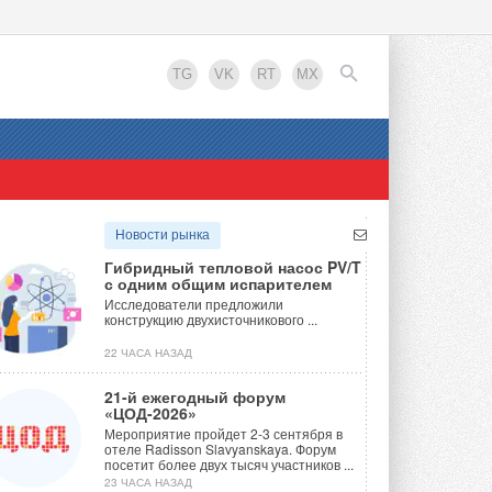
TG
VK
RT
MX
EN
Новости рынка
Гибридный тепловой насос PV/T
с одним общим испарителем
Исследователи предложили
конструкцию двухисточникового ...
22 ЧАСА НАЗАД
21-й ежегодный форум
«ЦОД-2026»
Мероприятие пройдет 2-3 сентября в
отеле Radisson Slavyanskaya. Форум
посетит более двух тысяч участников ...
23 ЧАСА НАЗАД