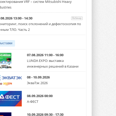
оектирования VRF – систем Mitsubishi Heavy
Чиллер получил новую версию,
работающую на хладагенте R1234ze ...
dustries
31 ИЮЛЯ 2026
.08.2026 13:00 - 14:30
Вебинар
Mitsubishi расширяет
ниторинг, поиск отклонений и дефектоскопия по
направление систем
охлаждения для ЦОД
нным ТЛО. Часть 2
Mitsubishi Electric создаёт в США новую
компанию MEHITS US Inc. ...
31 ИЮЛЯ 2026
Выставки
США запретили использование
иностранных инверторов
07.08.2026 11:00 - 16:00
28 июля 2026 года Федеральная
LUNDA EXPO: выставка
комиссия по связи США (FCC) обновила
инженерных решений в Казани
свой специальный перечень Covered ...
31 ИЮЛЯ 2026
08 - 10.09.2026
Уже через месяц в России
ЭкваТэк 2026
можно будет устанавливать
солнечные панели в МКД
С 1 сентября снимается запрет на
08.09.2026 00:00
микрогенерацию в многоквартирных ...
А-ФЕСТ
30 ИЮЛЯ 2026
Канальные вентиляторы с ЕС-
10.09.2026 09:30 - 17:30