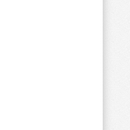
В Великобритании предлагают
сделать кондиционирование
обязательным для новостроек
Либеральные демократы внесли
предложение оснащать все новые ...
1
28 ИЮЛЯ 2026
В Подмосковье запустят
производство холодильной
техники и теплообменного
оборудования
Проект реализует компания «ВЕЗА» ...
28 ИЮЛЯ 2026
Ридан объявил о старте продаж
автоматического
балансировочного клапана
Клапан APT‑R3 производится на заводе
в Лешково (Московская область) ...
27 ИЮЛЯ 2026
Шумоглушители собственного
производства от компании
TURKOV
Новая линейка пластинчатых