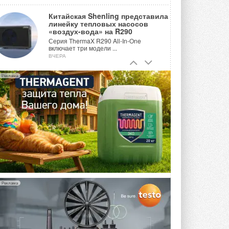
Китайская Shenling представила
линейку тепловых насосов
«воздух-вода» на R290
Серия ThermaX R290 All-In-One
включает три модели ...
ВЧЕРА
Тепловые насосы в связке с
Реклама
солнечной генерацией и
накопителем снижают
потребление на 60%
Исследователи из Италии установили ...
ВЧЕРА
«РУСКЛИМАТ Fest 2026» в Уфе
собрал свыше 700 профи
климатической отрасли
Организатором выступил торгово-
производственный холдинг ...
3 АВГУСТА 2026
Реклама
«Датарк» испытал модульный
ЦОД с плотностью 54 кВт на
стойку
Испытания прошли на собственной
производственной площадке и были ...