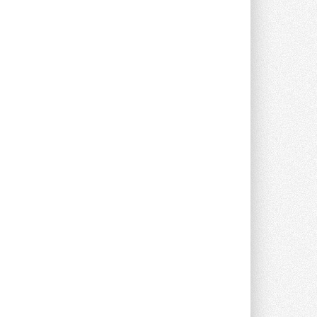
прямоугольных шумоглушителей ...
27 ИЮЛЯ 2026
Aquatherm Almaty 2026:
ключевая платформа для
развития инженерных систем
Центральной Азии
С 2 по 4 сентября 2026 года в Алматы ...
27 ИЮЛЯ 2026
ВИЭ обойдут уголь по
выработке электроэнергии в
текущем году
Международное энергетическое
агентство (МЭА) выпустило ...
27 ИЮЛЯ 2026
Taconova переосмысливает
работу насосов для тёплых
полов
Меньше дросселирования, больше
эффективности — основной принцип ...
27 ИЮЛЯ 2026
Kermi представила станцию X-
NET WOHNUNGSSTATION PRO E
Новая квартирная станция отопления и