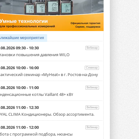
3 АВГУСТА 2026
Samsung выпускает VRF-
систему DVM на R32
Линейка включает семь типоразмеров
производительностью от 22,4 до 56 кВт.
Суммарная длина трубопроводов ...
Ближайшие мероприятия
3 АВГУСТА 2026
.08.2026 09:30 - 10:30
Вебинар
«СиСофт Девелопмент» подвел
тановки повышения давления WILO
итоги конкурса студенческих
проектов «ТИМ-лидеры 2026»
.08.2026 10:00 - 16:00
Семинар
Новый сезон конкурса «ТИМ-лидеры»
стартует уже в сентябре 2026 года ...
актический семинар «MyHeat» в г. Ростов-на-Дону
3 АВГУСТА 2026
.08.2026 10:00 - 11:00
Вебинар
«Русклимат» укрепляет
нденсационные котлы Vaillant 48+ кВт
партнёрство за Уралом
Президент Омского землячества в
Москве Михаил Тимошенко посетил
.08.2026 11:00 - 12:30
Вебинар
Омск с трёхдневным рабочим визитом ...
YAL CLIMA Кондиционеры. Обзор ассортимента.
31 ИЮЛЯ 2026
Carrier модернизирует
.08.2026 11:00 - 12:00
Вебинар
флагманский чиллер AquaEdge
бота с программой подбора, нюансы
19XR