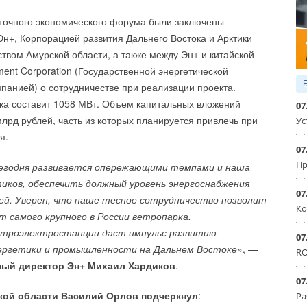
ными факторами, такими как «климатические» документы
ении инфляции в США, и привлекательность Индии
точного экономического форума были заключены
странных инвестиций.
н+, Корпорацией развития Дальнего Востока и Арктики
ством Амурской области, а также между Эн+ и китайской
о глобальная мощность ВИЭ вырастет до 7300 гигаватт
ment Corporation (Государственной энергетической
2028 годы, против примерно 3000 гигаватт к концу 2022
панией) о сотрудничестве при реализации проекта.
я, станет крупнейшим источником электроэнергии уже
ка составит 1058 МВт. Объем капитальных вложений
07
 опережая уголь.
млрд рублей, часть из которых планируется привлечь при
ост продаж традиционно отмечается в сегменте тепловых
Ус
я.
а», которых отличает относительная простота установки,
пы внедрения «чистой» энергетики позволят увеличить
07
тейших водонагревательных тепловых насосов, которые
 раза к 2030 году. На конференции ООН по климату
Пр
сегодня развивается опережающими темпами и наша
я отопления (красный цвет на графике). А вот продажи
новлена более амбициозная цель, предполагающая
тиков, обеспечить должный уровень энергоснабжения
ых (но сложных) устройств (геотермальных тепловых
. Для достижения этой цели необходимо устранить
07
й. Уверен, что наше тесное сотрудничество позволит
совсем.
Ко
арьеры и бюрократические проблемы, а также ускорить
т самого крупного в России ветропарка.
решений на строительство солнечных электростанций.
троэлектростанции даст импульс развитию
вляются альтернативой традиционному отоплению
07
ии этих рекомендаций, необходимо активное расширение
ергетики и промышленности на Дальнем Востоке
», —
 нефтепродуктов, поэтому они рассматриваются в качестве
RO
и в Китае.
ный директор Эн+ Михаил Хардиков
.
нтов достижения климатических целей.
07
вую роль в росте мощностей ВИЭ, и его успехи
кой области Василий Орлов подчеркнул
:
в Германии используется более 1,7 миллиона тепловых
Ра
ием цен на солнечные батареи и их перепроизводством.