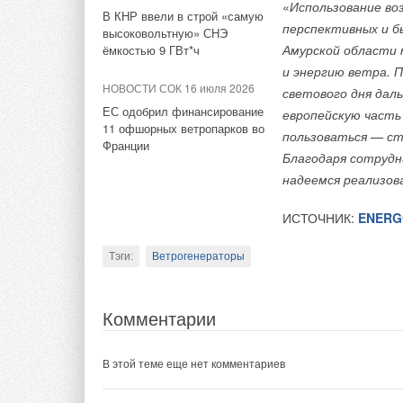
Франции
«
Использование во
насосов.
В КНР ввели в строй «самую
Китай может достичь
перспективных и б
высоковольтную» СНЭ
на шесть лет раньш
В 2020 году в ново
Амурской области 
ёмкостью 9 ГВт*ч
обязательств, Кита
насосов, чем газов
и энергию ветра. 
будущем.
НОВОСТИ СОК 16 июля 2026
годы.
светового дня да
ЕС одобрил финансирование
европейскую част
ИСТОЧНИК:
RYB.R
11 офшорных ветропарков во
ИСТОЧНИК:
RENEN
пользоваться — ст
Франции
Благодаря сотрудн
Тэги:
Ветрогенераторы
Системы хранения энерги
Тэги:
Тепловые насосы
надеемся реализов
ИСТОЧНИК:
ENERG
Комментарии
Комментарии
Тэги:
Ветрогенераторы
В этой теме еще нет комментариев
В этой теме еще нет комментариев
Комментарии
Добавить комментарий
Добавить комментарий
В этой теме еще нет комментариев
Ваше имя *
Ваш E-mail *
Ваше имя *
Ваш E-mail *