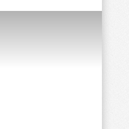
Stiebel Eltron — спонсирует
международные соревнования
25 спортсменов, выступающих в
прыжках с трамплина и лыжном
двоеборье на международных ...
29 ИЮЛЯ 2026
Новый фирменный магазин
Midea открылся в Сургуте
Компания «Даичи» совместно с
партнером «Энердрим» открыла новый
фирменный магазин Midea в Сургуте ...
29 ИЮЛЯ 2026
Токио — лидер по
интенсивности использования
кондиционеров
Данные получены в ходе очередного
опроса Daikin о восприятии жары ...
28 ИЮЛЯ 2026
CDU производства LG прошёл
валидацию NVIDIA для ИИ-дата-
центров
Компания становится официальным
партнёром NVIDIA по системам ...
28 ИЮЛЯ 2026