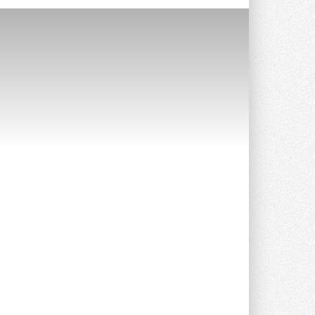
Краска для окон: как выбрать
состав, который не
растрескается после первой
зимы
Частые вопросы о краске для окон ...
30 ИЮЛЯ 2026
СИЭНПИ РУС представила
новую серию консольных
насосов NM
Усовершенствованная гидравлика
помогает снизить энергопотребление ...
30 ИЮЛЯ 2026
Группа «Теплолюкс» открыла
новую производственную
площадку
Открытие нового завода состоялось
сегодня в Мытищах ...
29 ИЮЛЯ 2026
Stiebel Eltron — спонсирует
международные соревнования
25 спортсменов, выступающих в
прыжках с трамплина и лыжном
двоеборье на международных ...
29 ИЮЛЯ 2026