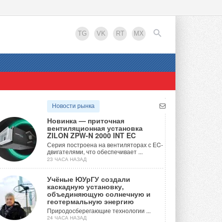
TG
VK
RT
MX
EN
Новости рынка
Новинка — приточная
вентиляционная установка
ZILON ZPW-N 2000 INT EC
Серия построена на вентиляторах с EC-
двигателями, что обеспечивает ...
23 ЧАСА НАЗАД
Учёные ЮУрГУ создали
каскадную установку,
объединяющую солнечную и
геотермальную энергию
Природосберегающие технологии ...
24 ЧАСА НАЗАД