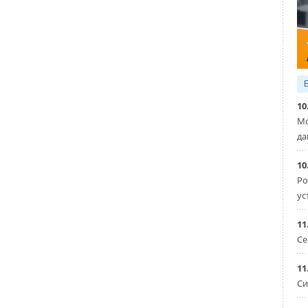
10
Мо
да
10
Ро
ус
11
енты
Се
11
Уведомления отключены
Си
ие и комплектующие, Системы дымоудаления