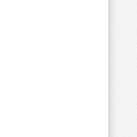
предложение оснащать все новые ...
1
28 ИЮЛЯ 2026
В Подмосковье запустят
производство холодильной
техники и теплообменного
оборудования
Проект реализует компания «ВЕЗА» ...
28 ИЮЛЯ 2026
Ридан объявил о старте продаж
автоматического
балансировочного клапана
Клапан APT‑R3 производится на заводе
в Лешково (Московская область) ...
27 ИЮЛЯ 2026
Шумоглушители собственного
производства от компании
TURKOV
Новая линейка пластинчатых
прямоугольных шумоглушителей ...
27 ИЮЛЯ 2026
Aquatherm Almaty 2026:
ключевая платформа для
развития инженерных систем