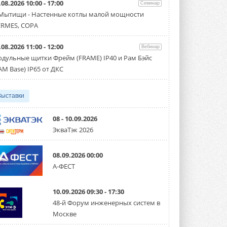
.08.2026 10:00 - 17:00
производительностью от 22,4 до 56 кВт.
Семинар
Суммарная длина трубопроводов ...
 Мытищи - Настенные котлы малой мощности
3 АВГУСТА 2026
RMES, COPA
«СиСофт Девелопмент» подвел
.08.2026 11:00 - 12:00
итоги конкурса студенческих
Вебинар
проектов «ТИМ-лидеры 2026»
дульные щитки Фрейм (FRAME) IP40 и Рам Бэйс
Новый сезон конкурса «ТИМ-лидеры»
AM Base) IP65 от ДКС
стартует уже в сентябре 2026 года ...
3 АВГУСТА 2026
Выставки
«Русклимат» укрепляет
партнёрство за Уралом
Президент Омского землячества в
08 - 10.09.2026
Москве Михаил Тимошенко посетил
ЭкваТэк 2026
Омск с трёхдневным рабочим визитом ...
31 ИЮЛЯ 2026
08.09.2026 00:00
Carrier модернизирует
А-ФЕСТ
флагманский чиллер AquaEdge
19XR
Чиллер получил новую версию,
10.09.2026 09:30 - 17:30
работающую на хладагенте R1234ze ...
31 ИЮЛЯ 2026
48-й Форум инженерных систем в
Москве
Mitsubishi расширяет