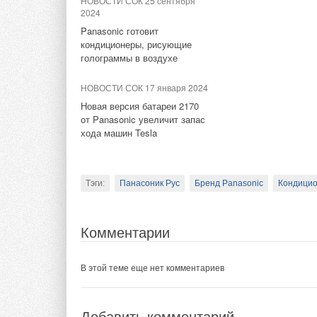
НОВОСТИ СОК 25 сентября
В этой теме еще нет комментариев
2024
Panasonic готовит
Комментарии
кондиционеры, рисующие
Добавить комментарий
голограммы в воздухе
В этой теме еще нет комментариев
НОВОСТИ СОК 17 января 2024
Ваше имя *
Ваш E-mail *
Новая версия батареи 2170
от Panasonic увеличит запас
Добавить комментарий
хода машин Tesla
Текст комментария
Ваше имя *
Ваш E-mail *
Тэги:
Панасоник Рус
Бренд Panasonic
Кондици
Текст комментария
Комментарии
В этой теме еще нет комментариев