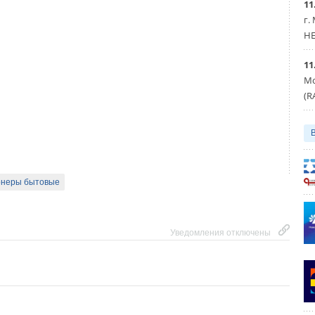
11
г.
HE
Уведомления отключены
11
Мо
(R
онеры бытовые
Уведомления отключены