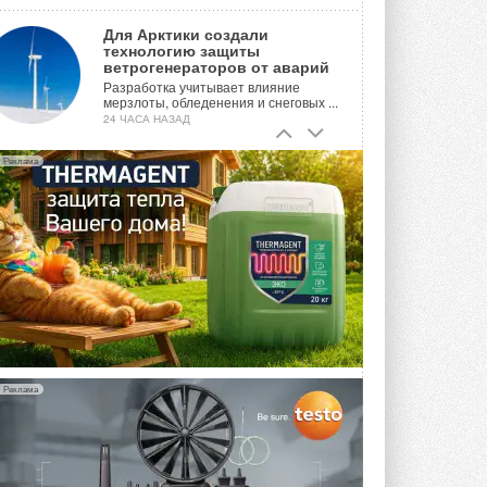
Для Арктики создали
технологию защиты
ветрогенераторов от аварий
Разработка учитывает влияние
мерзлоты, обледенения и снеговых ...
24 ЧАСА НАЗАД
Гибридный тепловой насос PV/T
Реклама
с одним общим испарителем
Исследователи предложили
конструкцию двухисточникового ...
ВЧЕРА
21-й ежегодный форум
«ЦОД-2026»
Мероприятие пройдет 2-3 сентября в
отеле Radisson Slavyanskaya. Форум
посетит более двух тысяч участников ...
ВЧЕРА
Реклама
Китайская Shenling представила
линейку тепловых насосов
«воздух-вода» на R290
Серия ThermaX R290 All-In-One
включает три модели ...