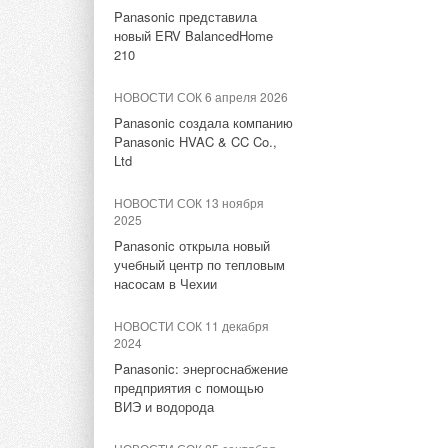
2017
Panasonic представила
Банки в очереди на
НОВОСТИ СОК 26 сентября
новый ERV BalancedHome
2017
ветроэнергетику
210
Новые коронки RIDGID
НОВОСТИ СОК 29 октября
НОВОСТИ СОК 6 апреля 2026
2014
НОВОСТИ СОК 4 мая 2017
Panasonic создала компанию
Открытие нового завода и
Panasonic HVAC & CC Co.,
Новая система
головного офиса Aereco
Ltd
видеодиагностики
НОВОСТИ СОК 18 апреля
НОВОСТИ СОК 13 ноября
НОВОСТИ СОК 15 февраля
2014
2025
2017
AERECO открыла
Panasonic открыла новый
RIDGID представил адаптер
региональный офис в
учебный центр по тепловым
для фаскоснимателя B-500
Нижнем Новгороде
насосам в Чехии
НОВОСТИ СОК 7 апреля 2014
НОВОСТИ СОК 11 декабря
Тэги:
RIDGID
Бренд Ridgid
Приборы и инструм
2024
Новый компактный
вентилятор
Panasonic: энергоснабжение
предприятия с помощью
Комментарии
ВИЭ и водорода
Тэги:
Бренд AERECO
Вентиляционное оборудован