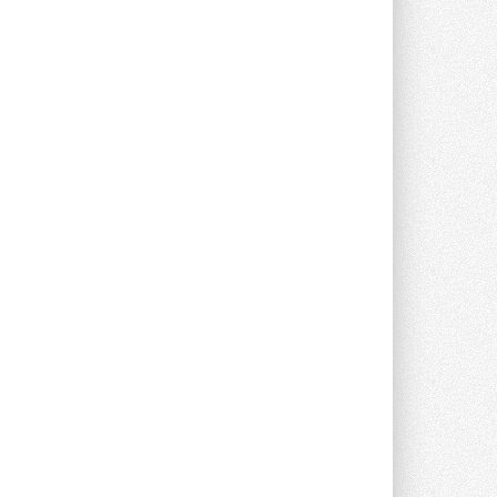
Новый фирменный магазин
Midea открылся в Сургуте
Компания «Даичи» совместно с
партнером «Энердрим» открыла новый
фирменный магазин Midea в Сургуте ...
29 ИЮЛЯ 2026
Токио — лидер по
интенсивности использования
кондиционеров
Данные получены в ходе очередного
опроса Daikin о восприятии жары ...
28 ИЮЛЯ 2026
CDU производства LG прошёл
валидацию NVIDIA для ИИ-дата-
центров
Компания становится официальным
партнёром NVIDIA по системам ...
28 ИЮЛЯ 2026
В Великобритании предлагают
сделать кондиционирование
обязательным для новостроек
Либеральные демократы внесли