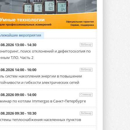
4 АВГУСТА 2026
Тепловые насосы в связке с
солнечной генерацией и
накопителем снижают
потребление на 60%
Исследователи из Италии установили ...
Ближайшие мероприятия
4 АВГУСТА 2026
.08.2026 13:00 - 14:30
Вебинар
«РУСКЛИМАТ Fest 2026» в Уфе
ниторинг, поиск отклонений и дефектоскопия по
собрал свыше 700 профи
нным ТЛО. Часть 2
климатической отрасли
Организатором выступил торгово-
производственный холдинг ...
.08.2026 14:00 - 16:00
Вебинар
3 АВГУСТА 2026
ль систем накопления энергии в повышении
тойчивости и гибкости электрических сетей
«Датарк» испытал модульный
ЦОД с плотностью 54 кВт на
стойку
.08.2026 09:00 - 14:00
Семинар
Испытания прошли на собственной
минар по котлам Immergas в Санкт-Петербурге
производственной площадке и были ...
3 АВГУСТА 2026
.08.2026 09:30 - 10:30
Вебинар
Samsung выпускает VRF-
стемы теплоснабжения населенных пунктов
систему DVM на R32
Линейка включает семь типоразмеров