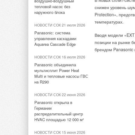
В новых сплит-сист
воздушно-воздушный
минимальные и мак
гигрорегулируемых
2019
тепловой насос без
снижен уровень шу
VBP+ разработан с 
приточных устройств»
Продукция RIDGID на
наружного блока
Protection», предо
Результаты измерен
воздействие высоки
Aquatherm Moscow 2019
ЖУРНАЛ СОК май 2022
температурах.
значение влажности
оцинкованной стали
НОВОСТИ СОК 21 июля 2026
Системы вентиляции
НОВОСТИ СОК 5 июня 2018
термометра. Для то
армированная спец
Panasonic: система
будущего: дискуссия
Вводя модели «EXT
Прочистная машинка
может переключать 
управления каскадами
профессионалов
позиции на рынке б
PowerClear
сохранения получен
Aquarea Cascade Edge
брендом Panasonic 
НОВОСТИ СОК 30 марта 2020
НОВОСТИ СОК 19 марта 2018
НОВОСТИ СОК 16 июля 2026
Измеритель micro H
AERECO против COVID-19
RIDGID подвёл итоги 2017
помещениях, систем
Panasonic объединила
года
мультисплит Power Heat
в пищевой, строите
НОВОСТИ СОК 19 марта 2020
Multi и тепловые насосы ГВС
промышленности.
Пострелиз: «Мир Климата –
ЖУРНАЛ СОК январь 2018
на R290
2020» завершился на
Новые пресс-инструменты
высокой ноте
Ridgid стали легче, меньше и
НОВОСТИ СОК 22 июня 2026
умнее
Panasonic открыла в
НОВОСТИ СОК 6 марта 2020
Германии
Пресс-релиз выставки «Мир
НОВОСТИ СОК 25 декабря
распределительный центр
2017
Климата-2020»
HVAC площадью 12 000 м²
Мобильная мастерская c
системой хранения RIDGID
НОВОСТИ СОК 15 февраля
НОВОСТИ СОК 15 июня 2026